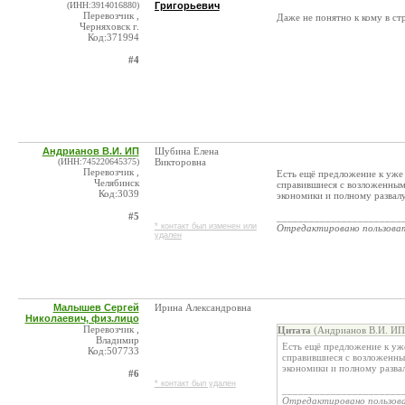
(ИНН:3914016880)
Григорьевич
Перевозчик ,
Даже не понятно к кому в стр
Черняховск г.
Код:371994
#4
Андрианов В.И. ИП
Шубина Елена
(ИНН:745220645375)
Викторовна
Перевозчик ,
Есть ещё предложение к уже 
Челябинск
справившиеся с возложенным
Код:3039
экономики и полному развалу
#5
_______________________
* контакт был изменен или
Отредактировано пользова
удален
Малышев Сергей
Ирина Александровна
Николаевич, физ.лицо
Перевозчик ,
Цитата
(Андрианов В.И. ИП 
Владимир
Есть ещё предложение к уже
Код:507733
справившиеся с возложенн
экономики и полному разва
#6
* контакт был удален
______________________
Отредактировано пользов