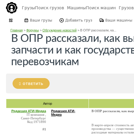
Грузы
Поиск грузов
Машины
Поиск машин
Грузо
Ваши грузы
Добавить груз
Ваши машины
Главная
>
Форумы
>
Обсуждение новостей
>
В ОПР рассказали, ка...
В ОПР рассказали, как в
запчасти и как государс
перевозчикам
ОТВЕТИТЬ
Автор
Редакция АТИ-Медиа
Редакция АТИ-
В ОПР рассказали, как выр
IT-компания ,
Медиа
Санкт-Петербург
Код:1971890
В марте-апреле стоимость а
производства — существенно 
#1
расходные материалы остали