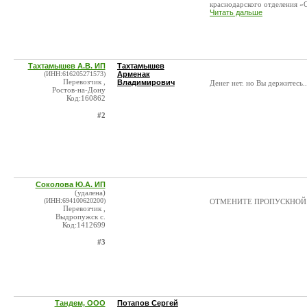
краснодарского отделения «О
Читать дальше
Тахтамышев А.В. ИП
Тахтамышев
(ИНН:616205271573)
Арменак
Перевозчик ,
Владимирович
Денег нет. но Вы держитесь...
Ростов-на-Дону
Код:160862
#2
Соколова Ю.А. ИП
(удалена)
(ИНН:694100620200)
ОТМЕНИТЕ ПРОПУСКНОЙ Р
Перевозчик ,
Выдропужск с.
Код:1412699
#3
Тандем, ООО
Потапов Сергей