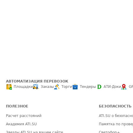
АВТОМАТИЗАЦИЯ ПЕРЕВОЗОК
Площадки
Заказы
Торги
Тендеры
АТИ-Доки
G
ПОЛЕЗНОЕ
БЕЗОПАСНОСТЬ
Расчет расстояний
ATI.SU о безопасн
Академия ATI.SU
Памятка по прове
Звезды ATI.SU на вашем сайте
Светофор+