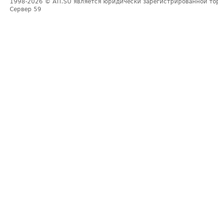
1998-2026
© ATI.SU является юридически зарегистрированной то
Сервер
59