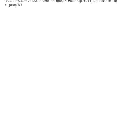
1998-2026
© ATI.SU является юридически зарегистрированной то
Сервер
54