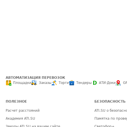
АВТОМАТИЗАЦИЯ ПЕРЕВОЗОК
Площадки
Заказы
Торги
Тендеры
АТИ-Доки
G
ПОЛЕЗНОЕ
БЕЗОПАСНОСТЬ
Расчет расстояний
ATI.SU о безопасн
Академия ATI.SU
Памятка по прове
Звезды ATI.SU на вашем сайте
Светофор+