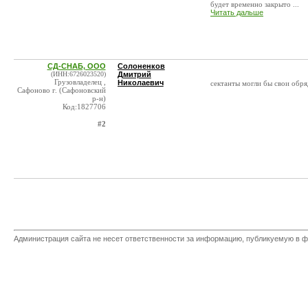
будет временно закрыто ...
Читать дальше
СД-СНАБ, ООО
Солоненков
(ИНН:6726023520)
Дмитрий
Грузовладелец ,
Николаевич
сектанты могли бы свои обря
Сафоново г. (Сафоновский
р-н)
Код:1827706
#2
Администрация сайта не несет ответственности за информацию, публикуемую в ф