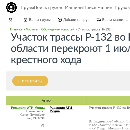
Грузы
Поиск грузов
Машины
Поиск машин
Грузо
Ваши грузы
Добавить груз
Ваши машины
Главная
>
Форумы
>
Обсуждение новостей
>
Участок трассы Р-132...
Участок трассы Р-132 во
области перекроют 1 июл
крестного хода
ОТВЕТИТЬ
Автор
Редакция АТИ-Медиа
Редакция АТИ-
Участок трассы Р-132 во В
IT-компания ,
Медиа
Санкт-Петербург
Код:1971890
Во Владимирской области 1 
Р-132 «Золотое кольцо». Об 
#1
ФКУ Упрдор Москва – Нижний