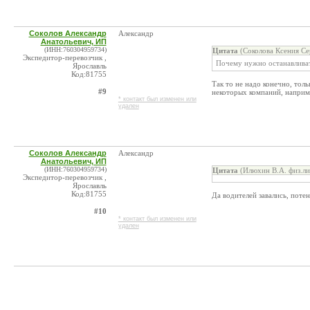
Соколов Александр
Александр
Анатольевич, ИП
(ИНН:760304959734)
Цитата
(Соколова Ксения Се
Экспедитор-перевозчик ,
Почему нужно останавливат
Ярославль
Код:81755
Так то не надо конечно, тол
#9
некоторых компаний, наприме
* контакт был изменен или
удален
Соколов Александр
Александр
Анатольевич, ИП
(ИНН:760304959734)
Цитата
(Илюхин В.А. физ.ли
Экспедитор-перевозчик ,
Ярославль
Код:81755
Да водителей завались, поте
#10
* контакт был изменен или
удален