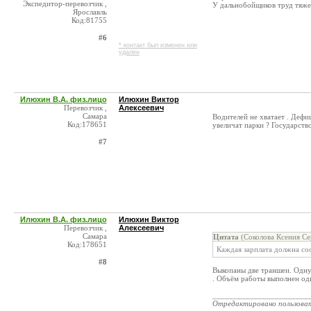
Экспедитор-перевозчик ,
У дальнобойщиков труд тяже
Ярославль
Код:81755
#6
* контакт был изменен или
удален
Илюхин В.А. физ.лицо
Илюхин Виктор
Перевозчик ,
Алексеевич
Самара
Водителей не хватает . Дефиц
Код:178651
увеличат парки ? Государств
#7
Илюхин В.А. физ.лицо
Илюхин Виктор
Перевозчик ,
Алексеевич
Самара
Цитата
(Соколова Ксения Се
Код:178651
Каждая зарплата должна со
#8
Выкопаны две траншеи. Одну 
. Объём работы выполнен од
_______________________
Отредактировано пользова