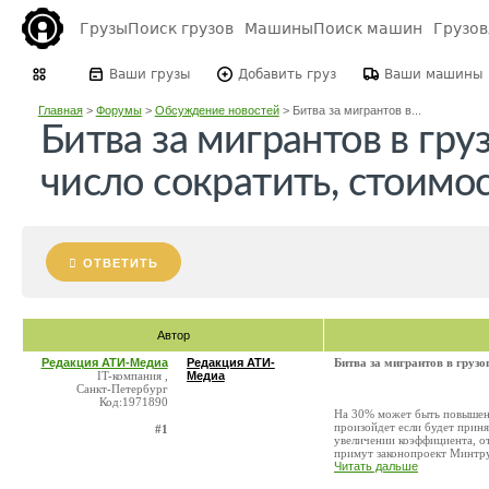
Грузы
Поиск грузов
Машины
Поиск машин
Грузо
Ваши грузы
Добавить груз
Ваши машины
Главная
>
Форумы
>
Обсуждение новостей
>
Битва за мигрантов в...
Битва за мигрантов в гру
число сократить, стоимо
ОТВЕТИТЬ
Автор
Редакция АТИ-Медиа
Редакция АТИ-
Битва за мигрантов в грузо
IT-компания ,
Медиа
Санкт-Петербург
Код:1971890
На 30% может быть повышена
произойдет если будет прин
#1
увеличении коэффициента, о
примут законопроект Минтруд
Читать дальше