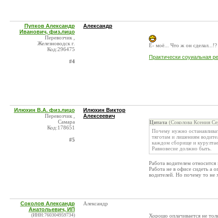
Пупков Александр
Александр
Иванович, физ.лицо
Перевозчик ,
Железноводск г.
Ë- моё... Что ж он сделал...!?
Код:296475
Практически соуиальная ре
#4
Илюхин В.А. физ.лицо
Илюхин Виктор
Перевозчик ,
Алексеевич
Самара
Цитата
(Соколова Ксения Се
Код:178651
Почему нужно останавливать
тяготам и лишениям водител
#5
каждом сборище и курултае
Равновесие должно быть.
Работа водителем относится
Работа не в офисе сидеть а 
водителей. Но почему то не 
Соколов Александр
Александр
Анатольевич, ИП
(ИНН:760304959734)
Хорошо оплачивается не тол