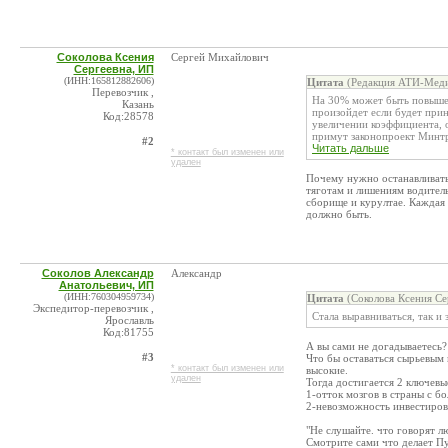
Соколова Ксения
Сергей Михайлович
Сергеевна, ИП
(ИНН:165812882606)
Цитата
(Редакция АТИ-Меди
Перевозчик ,
На 30% может быть повышен
Казань
произойдет если будет при
Код:28578
увеличении коэффициента, 
примут законопроект Минтру
#2
Читать дальше
* контакт был изменен или
удален
Почему нужно останавливать 
тяготам и лишениям водитель
сборище и курултае. Каждая 
должно быть.
Соколов Александр
Александр
Анатольевич, ИП
(ИНН:760304959734)
Цитата
(Соколова Ксения Се
Экспедитор-перевозчик ,
Стала выравниваться, так и
Ярославль
Код:81755
А вы сами не догадываетесь?
#3
Что бы оставаться сырьевым
* контакт был изменен или
высокие.
удален
Тогда достигается 2 ключевы
1-отток мозгов в страны с б
2-невозможность инвестиров
"Не слушайте. что говорят л
Смотрите сами что делает Пу