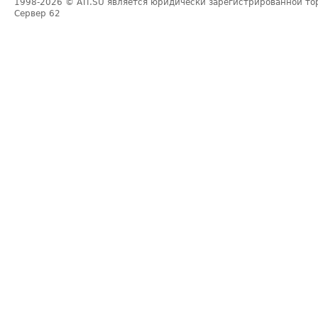
1998-2026
© ATI.SU является юридически зарегистрированной то
Сервер
62