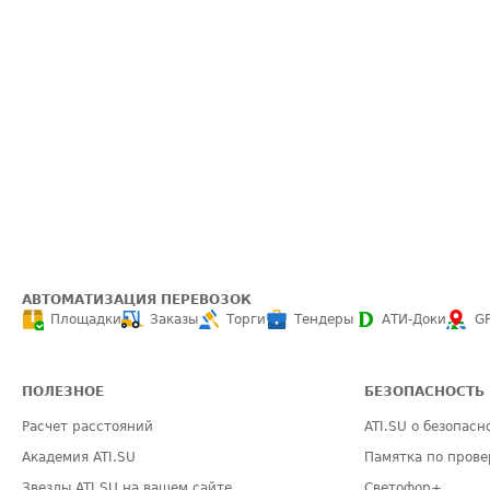
АВТОМАТИЗАЦИЯ ПЕРЕВОЗОК
Площадки
Заказы
Торги
Тендеры
АТИ-Доки
G
ПОЛЕЗНОЕ
БЕЗОПАСНОСТЬ
Расчет расстояний
ATI.SU о безопасн
Академия ATI.SU
Памятка по прове
Звезды ATI.SU на вашем сайте
Светофор+