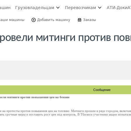
ашин
Грузовладельцам
Перевозчикам
АТИ-Доки
А
Ваши машины
Добавить машину
Заказы
провели митинги против по
Сообщение
ели митинги против повышения цен на бензин
 на протесты против повышения цен на топливо. Митинги прошли в ряде городов, включая 
ь срочные меры и поставить рост цен под контроль. В Тбилиси участники акции попыталис