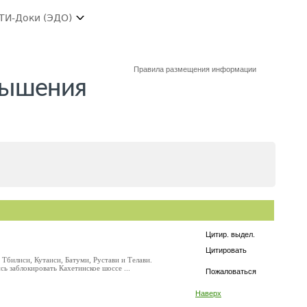
ТИ-Доки (ЭДО)
Правила размещения информации
вышения
Цитир. выдел.
Цитировать
Тбилиси, Кутаиси, Батуми, Рустави и Телави.
ь заблокировать Кахетинское шоссе ...
Пожаловаться
Наверх