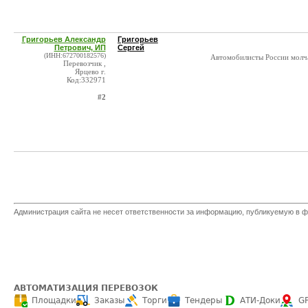
Григорьев Александр
Григорьев
Петрович, ИП
Сергей
(ИНН:672700182576)
Автомобилисты России молча
Перевозчик ,
Ярцево г.
Код:332971
#2
Администрация сайта не несет ответственности за информацию, публикуемую в ф
АВТОМАТИЗАЦИЯ ПЕРЕВОЗОК
Площадки
Заказы
Торги
Тендеры
АТИ-Доки
G