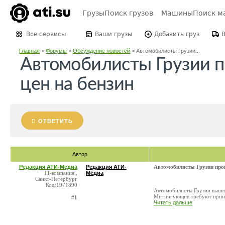
Грузы
Поиск грузов
Машины
Поиск м
Все сервисы
Ваши грузы
Добавить груз
Главная
>
Форумы
>
Обсуждение новостей
>
Автомобилисты Грузии...
Автомобилисты Грузии 
цен на бензин
ОТВЕТИТЬ
Автор
Редакция АТИ-Медиа
Редакция АТИ-
Автомобилисты Грузии пров
IT-компания ,
Медиа
Санкт-Петербург
Код:1971890
Автомобилисты Грузии вышли
Митингующие требуют принят
#1
Читать дальше