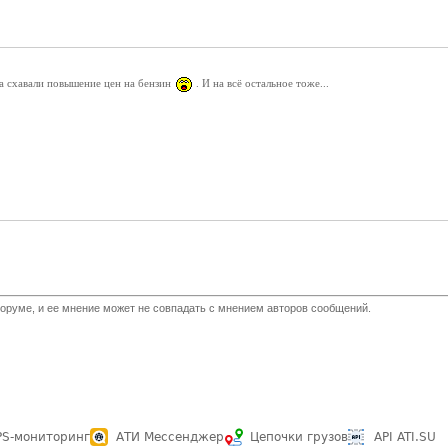
 схавали повышение цен на бензин
. И на всё остальное тоже...
оруме, и ее мнение может не совпадать с мнением авторов сообщений.
PS-мониторинг
АТИ Мессенджер
Цепочки грузов
API ATI.SU