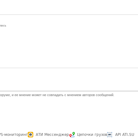
лись
оруме, и ее мнение может не совпадать с мнением авторов сообщений.
PS-мониторинг
АТИ Мессенджер
Цепочки грузов
API ATI.SU