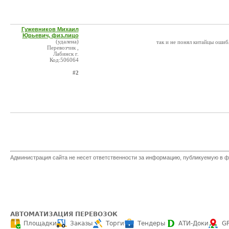
Гужевников Михаил
Юрьевич, физ.лицо
(удалена)
так и не понял китайцы ошиб
Перевозчик ,
Лабинск г.
Код:506064
#2
Администрация сайта не несет ответственности за информацию, публикуемую в ф
АВТОМАТИЗАЦИЯ ПЕРЕВОЗОК
Площадки
Заказы
Торги
Тендеры
АТИ-Доки
G