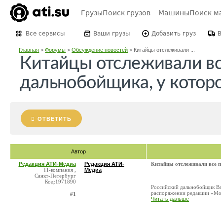
Грузы
Поиск грузов
Машины
Поиск м
Все сервисы
Ваши грузы
Добавить груз
Главная
>
Форумы
>
Обсуждение новостей
>
Китайцы отслеживали ...
Китайцы отслеживали вс
дальнобойщика, у котор
ОТВЕТИТЬ
Автор
Редакция АТИ-Медиа
Редакция АТИ-
Китайцы отслеживали все п
IT-компания ,
Медиа
Санкт-Петербург
Код:1971890
Российский дальнобойщик Ва
распоряжении редакции «Мос
#1
Читать дальше