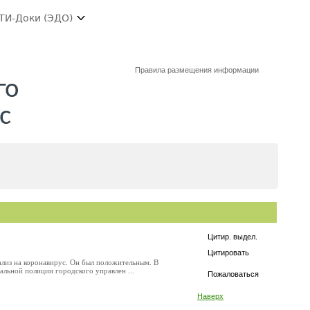
ТИ-Доки (ЭДО)
Правила размещения информации
го
с
Цитир. выдел.
Цитировать
ализ на коронавирус. Он был положительным. В
льной полиции городского управлен ...
Пожаловаться
Наверх