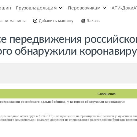
ашин
Грузовладельцам
Перевозчикам
АТИ-Доки
А
Ваши машины
Добавить машину
Заказы
е передвижения российско
ого обнаружили коронавиру
Сообщение
ередвижения российского дальнобойщика, у которого обнаружили коронавирус
дим недавно отвез груз в Китай. При возвращении на границе китайцы взяли у мужчины ан
ковского комсомольца» оказался документ из специального расследования бригады кримина