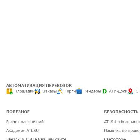
АВТОМАТИЗАЦИЯ ПЕРЕВОЗОК
Площадки
Заказы
Торги
Тендеры
АТИ-Доки
G
ПОЛЕЗНОЕ
БЕЗОПАСНОСТЬ
Расчет расстояний
ATI.SU о безопасн
Академия ATI.SU
Памятка по прове
Звезды ATI.SU на вашем сайте
Светофор+