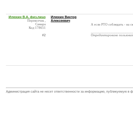
Илюхин В.А. физ.лицо
Илюхин Виктор
Перевозчик ,
Алексеевич
Самара
А если РТО соблюдать - на с
Код:178651
_______________________
#2
Отредактировано пользова
Администрация сайта не несет ответственности за информацию, публикуемую в ф