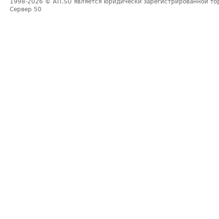
1998-2026
© ATI.SU является юридически зарегистрированной то
Сервер
50