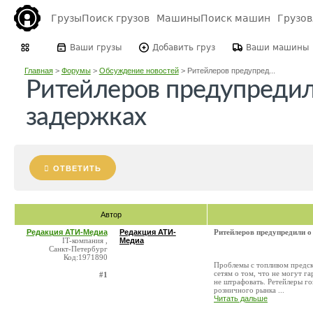
Грузы
Поиск грузов
Машины
Поиск машин
Грузо
Ваши грузы
Добавить груз
Ваши машины
Главная
>
Форумы
>
Обсуждение новостей
>
Ритейлеров предупред...
Ритейлеров предупреди
задержках
ОТВЕТИТЬ
Автор
Редакция АТИ-Медиа
Редакция АТИ-
Ритейлеров предупредили 
IT-компания ,
Медиа
Санкт-Петербург
Код:1971890
Проблемы с топливом предск
сетям о том, что не могут г
#1
не штрафовать. Ретейлеры го
розничного рынка ...
Читать дальше