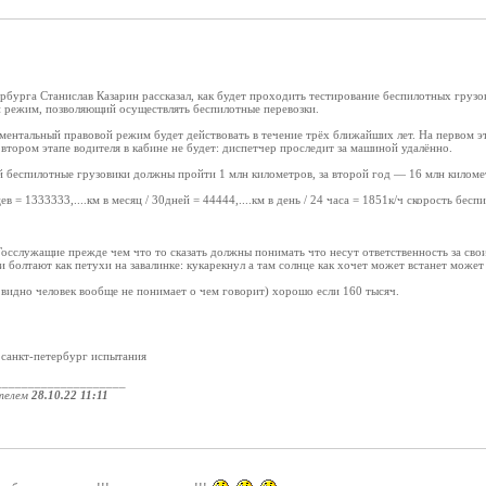
бурга Станислав Казарин рассказал, как будет проходить тестирование беспилотных грузов
 режим, позволяющий осуществлять беспилотные перевозки.
ментальный правовой режим будет действовать в течение трёх ближайших лет. На первом э
 втором этапе водителя в кабине не будет: диспетчер проследит за машиной удалённо.
 беспилотные грузовики должны пройти 1 млн километров, за второй год — 16 млн километ
в = 1333333,....км в месяц / 30дней = 44444,....км в день / 24 часа = 1851к/ч скорость бес
Госслужащие прежде чем что то сказать должны понимать что несут ответственность за свои
болтают как петухи на завалинке: кукарекнул а там солнце как хочет может встанет может 
 видно человек вообще не понимает о чем говорит) хорошо если 160 тысяч.
 санкт-петербург испытания
____________________
телем
28.10.22 11:11