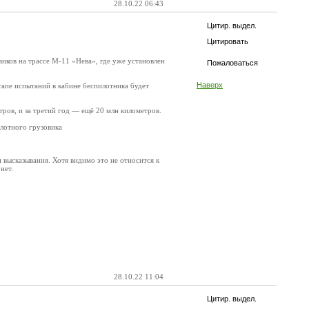
28.10.22 06:43
Цитир. выдел.
Цитировать
иков на трассе М-11 «Нева», где уже установлен
Пожаловаться
Наверх
тапе испытаний в кабине беспилотника будет
ров, и за третий год — ещё 20 млн километров.
пилотного грузовика
 высказывания. Хотя видимо это не относится к
нет.
28.10.22 11:04
Цитир. выдел.