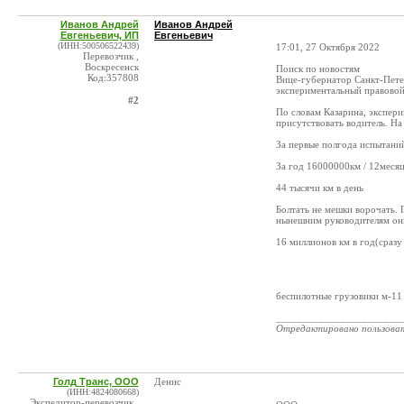
Иванов Андрей
Иванов Андрей
Евгеньевич, ИП
Евгеньевич
(ИНН:500506522439)
17:01, 27 Октября 2022
Перевозчик ,
Воскресенск
Поиск по новостям
Код:357808
Вице-губернатор Санкт-Петер
экспериментальный правовой
#2
По словам Казарина, экспери
присутствовать водитель. На
За первые полгода испытаний
За год 16000000км / 12месяце
44 тысячи км в день
Болтать не мешки ворочать. 
нынешним руководителям они 
16 миллионов км в год(сразу
беспилотные грузовики м-11
_______________________
Отредактировано пользова
Голд Транс, ООО
Денис
(ИНН:4824080668)
Экспедитор-перевозчик ,