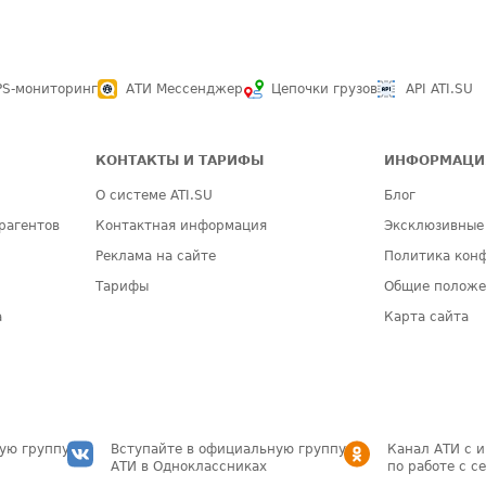
PS-мониторинг
АТИ Мессенджер
Цепочки грузов
API ATI.SU
КОНТАКТЫ И ТАРИФЫ
ИНФОРМАЦИ
О системе ATI.SU
Блог
рагентов
Контактная информация
Эксклюзивные
Реклама на сайте
Политика кон
Тарифы
Общие полож
а
Карта сайта
ую группу
Вступайте в официальную группу
Канал АТИ с 
АТИ в Одноклассниках
по работе с с