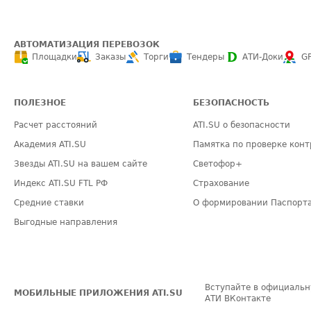
АВТОМАТИЗАЦИЯ ПЕРЕВОЗОК
Площадки
Заказы
Торги
Тендеры
АТИ-Доки
G
ПОЛЕЗНОЕ
БЕЗОПАСНОСТЬ
Расчет расстояний
ATI.SU о безопасности
Академия ATI.SU
Памятка по проверке конт
Звезды ATI.SU на вашем сайте
Светофор+
Индекс ATI.SU FTL РФ
Страхование
Средние ставки
О формировании Паспорт
Выгодные направления
Вступайте в официальн
МОБИЛЬНЫЕ ПРИЛОЖЕНИЯ ATI.SU
АТИ ВКонтакте