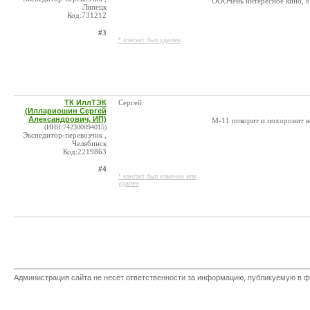
ОООчень интересное кино, о
Липецк
Код:731212
#3
* контакт был удален
ТК ИллТЭК
Сергей
(Иллариошин Сергей
Александрович, ИП)
М-11 покорит и похоронит в
(ИНН:742300094015)
Экспедитор-перевозчик ,
Челябинск
Код:2219863
#4
* контакт был изменен или
удален
Администрация сайта не несет ответственности за информацию, публикуемую в ф