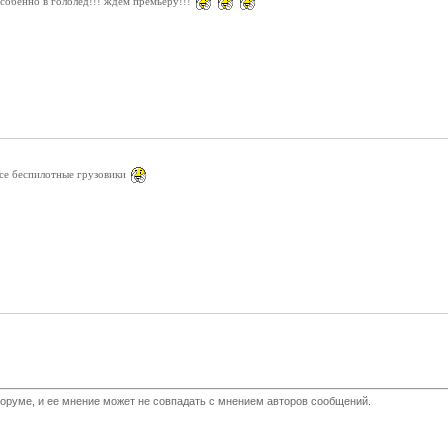
собенно в гололед!!! ждем премьеру!!!
се беспилотные грузовики
оруме, и ее мнение может не совпадать с мнением авторов сообщений.