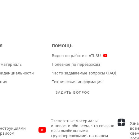
Я
ПОМОЩЬ
Видео по работе с ATI.SU
 материалы
Полезное по перевозкам
фиденциальности
Часто задаваемые вопросы (FAQ)
ения
Техническая информация
ЗАДАТЬ ВОПРОС
Экспертные материалы
Узна
и новости обо всем, что связано
инструкциями
возм
с автомобильными
ервисом
свеж
грузоперевозками, на нашем
логи