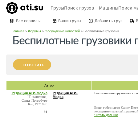
Грузы
Поиск грузов
Машины
Поиск м
Все сервисы
Ваши грузы
Добавить груз
Главная
>
Форумы
>
Обсуждение новостей
>
Беспилотные грузовик...
Беспилотные грузовики 
ОТВЕТИТЬ
Автор
Редакция АТИ-Медиа
Редакция АТИ-
Беспилотные грузовики гот
IT-компания ,
Медиа
Санкт-Петербург
Код:1971890
Вице-губернатор Санкт-Петер
экспериментальный правовой
#1
Читать дальше