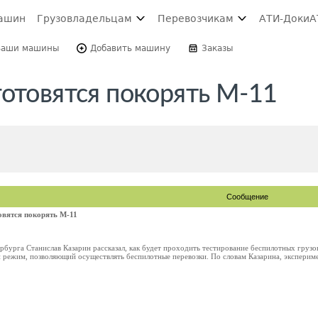
ашин
Грузовладельцам
Перевозчикам
АТИ-Доки
А
Ваши машины
Добавить машину
Заказы
готовятся покорять М-11
Сообщение
овятся покорять М-11
бурга Станислав Казарин рассказал, как будет проходить тестирование беспилотных грузов
 режим, позволяющий осуществлять беспилотные перевозки. По словам Казарина, экспериме