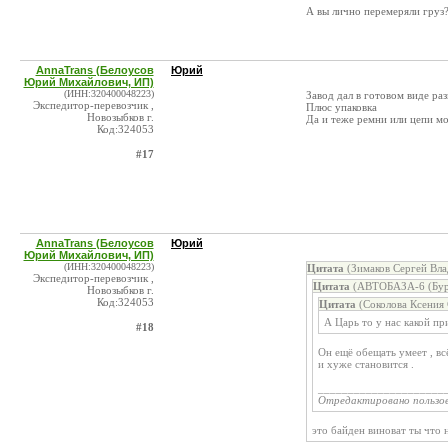
А вы лично перемеряли груз
AnnaTrans (Белоусов
Юрий
Юрий Михайлович, ИП)
(ИНН:320400048223)
Завод дал в готовом виде ра
Экспедитор-перевозчик ,
Плюс упаковка
Новозыбков г.
Да и теже ремни или цепи мо
Код:324053
#17
AnnaTrans (Белоусов
Юрий
Юрий Михайлович, ИП)
(ИНН:320400048223)
Цитата
(Зимаков Сергей Вла
Экспедитор-перевозчик ,
Цитата
(АВТОБАЗА-6 (Буру
Новозыбков г.
Код:324053
Цитата
(Соколова Ксения 
А Царь то у нас какой п
#18
Он ещё обещать умеет , в
и хуже становится .
_____________________
Отредактировано пользо
это байден виноват ты что 