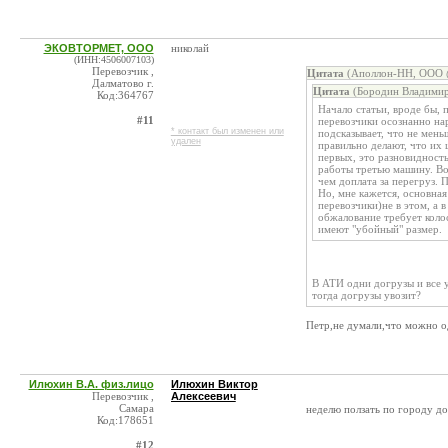
ЭКОВТОРМЕТ, ООО
николай
(ИНН:4506007103)
Перевозчик ,
Цитата
(Аполлон-НН, ООО @
Далматово г.
Цитата
(Бородин Владимир
Код:364767
Начало статьи, вроде бы, 
#11
перевозчики осознанно на
* контакт был изменен или
подсказывает, что не мен
удален
правильно делают, что их 
первых, это разновидност
работы третью машину. Во
чем доплата за перегруз.
Но, мне кажется, основная
перевозчики)не в этом, а
обжалование требует коло
имеют "убойный" размер.
В АТИ одни догрузы и все у
тогда догрузы увозит?
Петр,не думали,что можно о
Илюхин В.А. физ.лицо
Илюхин Виктор
Перевозчик ,
Алексеевич
Самара
неделю ползать по городу до
Код:178651
#12