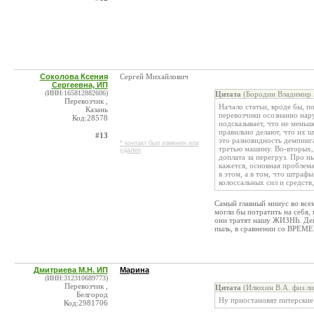
Соколова Ксения
Сергей Михайлович
Сергеевна, ИП
(ИНН:165812882606)
Цитата
(Бородин Владимир 
Перевозчик ,
Начало статьи, вроде бы, п
Казань
перевозчики осознанно нар
Код:28578
подсказывает, что не мень
правильно делают, что их ш
#13
это разновидность демпинг
* контакт был изменен или
третью машину. Во-вторых,
удален
доплата за перегруз. Про н
кажется, основная проблема
в этом, а в том, что штра
колоссальных сил и средст
Самый главный минус во всем
могли бы потратить на себя,
они тратят нашу ЖИЗНЬ. Ден
пыль, в сравнении со ВРЕМ
Дмитриева М.Н. ИП
Марина
(ИНН:312310689773)
Перевозчик ,
Цитата
(Илюхин В.А. физ.ли
Белгород
Ну приостановят питерские 
Код:2981706