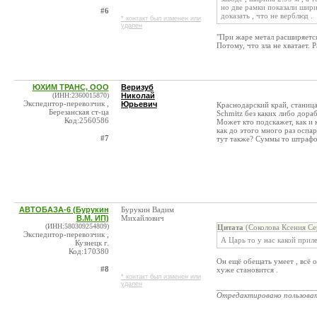
но две рамки показали шири
#6
доказать , что не верблюд .
* контакт был изменен или
удален
"При жаре метал расширяется
Потому, что зла не хватает. 
ЮХИМ ТРАНС, ООО
Веризуб
(ИНН:2360015870)
Николай
Экспедитор-перевозчик ,
Юрьевич
Краснодарский край, станица
Березанская ст-ца
Schmitz без каких либо дора
Код:2560586
Может кто подскажет, как и 
как до этого много раз оспар
#7
тут также? Суммы то штрафо
АВТОБАЗА-6 (Бурукин
Бурукин Вадим
В.М. ИП)
Михайлович
(ИНН:580309254809)
Цитата
(Соколова Ксения Се
Экспедитор-перевозчик ,
А Царь то у нас какой при
Кузнецк г.
Код:170380
Он ещё обещать умеет , всё 
#8
хуже становится .
* контакт был изменен или
удален
_______________________
Отредактировано пользова