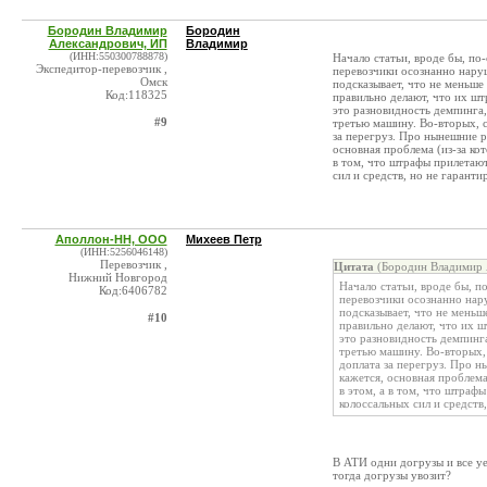
Бородин Владимир
Бородин
Александрович, ИП
Владимир
(ИНН:550300788878)
Начало статьи, вроде бы, по
Экспедитор-перевозчик ,
перевозчики осознанно наруш
Омск
подсказывает, что не меньше
Код:118325
правильно делают, что их шт
это разновидность демпинга
#9
третью машину. Во-вторых, 
за перегруз. Про нынешние р
основная проблема (из-за ко
в том, что штрафы прилетаю
сил и средств, но не гаран
Аполлон-НН, ООО
Михеев Петр
(ИНН:5256046148)
Перевозчик ,
Цитата
(Бородин Владимир 
Нижний Новгород
Начало статьи, вроде бы, п
Код:6406782
перевозчики осознанно нар
подсказывает, что не мень
#10
правильно делают, что их ш
это разновидность демпинг
третью машину. Во-вторых,
доплата за перегруз. Про н
кажется, основная проблема
в этом, а в том, что штра
колоссальных сил и средст
В АТИ одни догрузы и все уез
тогда догрузы увозит?