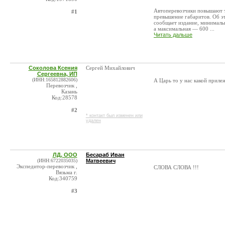
Автоперевозчики повышают т
#1
превышение габаритов. Об э
сообщает издание, минимальн
а максимальная — 600 ...
Читать дальше
Соколова Ксения
Сергей Михайлович
Сергеевна, ИП
(ИНН:165812882606)
А Царь то у нас какой приле
Перевозчик ,
Казань
Код:28578
#2
* контакт был изменен или
удален
ЛД, ООО
Бесараб Иван
(ИНН:6722035035)
Матвеевич
Экспедитор-перевозчик ,
СЛОВА СЛОВА !!!
Вязьма г.
Код:340759
#3