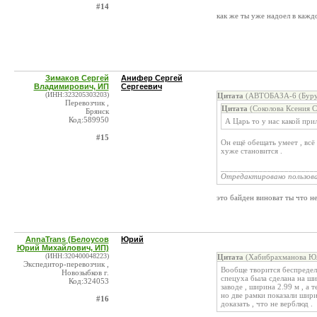
#14
как же ты уже надоел в каж
Зимаков Сергей
Анифер Сергей
Владимирович, ИП
Сергеевич
(ИНН:323205303203)
Цитата
(АВТОБАЗА-6 (Бурук
Перевозчик ,
Цитата
(Соколова Ксения С
Брянск
Код:589950
А Царь то у нас какой пр
#15
Он ещё обещать умеет , всё
хуже становится .
______________________
Отредактировано пользов
это байден виноват ты что не
AnnaTrans (Белоусов
Юрий
Юрий Михайлович, ИП)
(ИНН:320400048223)
Цитата
(Хабибрахманова Юл
Экспедитор-перевозчик ,
Вообще творится беспредел 
Новозыбков г.
спецуха была сделана на ши
Код:324053
заводе , ширина 2.99 м , а
но две рамки показали шири
#16
доказать , что не верблюд .