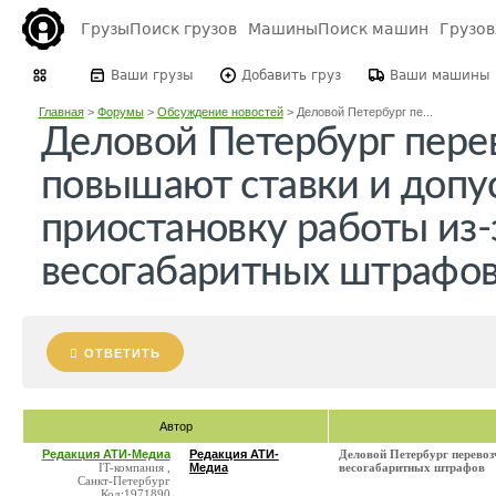
Грузы
Поиск грузов
Машины
Поиск машин
Грузо
Ваши грузы
Добавить груз
Ваши машины
Главная
>
Форумы
>
Обсуждение новостей
>
Деловой Петербург пе...
Деловой Петербург пере
повышают ставки и допу
приостановку работы из-
весогабаритных штрафо
ОТВЕТИТЬ
Автор
Редакция АТИ-Медиа
Редакция АТИ-
Деловой Петербург перевоз
IT-компания ,
Медиа
весогабаритных штрафов
Санкт-Петербург
Код:1971890