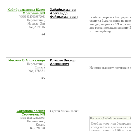
Хабибрахманова Юлия
Хабибрахманов
Олеговна, ИП
Александр
(ИНН:432700967206)
Файзрахманович
Вообще творится беспредел п
Перевозчик ,
спецуха была сделана на шир
Йошкар-Ола
заводе , ширина 2.99 м , а т
Код:319516
две рамки показали ширину 3.
что не верблюд .
#4
Илюхин В.А. физ.лицо
Илюхин Виктор
Перевозчик ,
Алексеевич
Самара
Ну приостановят питерские п
Код:178651
#5
Соколова Ксения
Сергей Михайлович
Сергеевна, ИП
(ИНН:165812882606)
Цитата
(Хабибрахманова Юл
Перевозчик ,
Вообще творится беспредел 
Казань
спецуха была сделана на ши
Код:28578
заводе , ширина 2.99 м , а