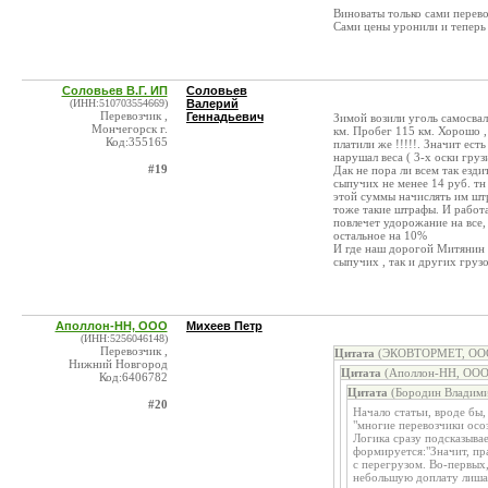
Виноваты только сами перев
Сами цены уронили и теперь 
Соловьев В.Г. ИП
Соловьев
(ИНН:510703554669)
Валерий
Перевозчик ,
Геннадьевич
Зимой возили уголь самосвал
Мончегорск г.
км. Пробег 115 км. Хорошо ,
Код:355165
платили же !!!!!. Значит есть
нарушал веса ( 3-х оски груз
#19
Дак не пора ли всем так езди
сыпучих не менее 14 руб. тн
этой суммы начислять им шт
тоже такие штрафы. И работа
повлечет удорожание на все,
остальное на 10%
И где наш дорогой Митянин ?
сыпучих , так и других груз
Аполлон-НН, ООО
Михеев Петр
(ИНН:5256046148)
Перевозчик ,
Цитата
(ЭКОВТОРМЕТ, ООО 
Нижний Новгород
Цитата
(Аполлон-НН, ООО 
Код:6406782
Цитата
(Бородин Владими
#20
Начало статьи, вроде бы,
"многие перевозчики осо
Логика сразу подсказыва
формируется:"Значит, пр
с перегрузом. Во-первых,
небольшую доплату лиша