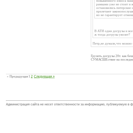
повышенного износа маши
рамками уже не стоит и н
остановились питерские и
прилетают законопослушн
но не гарантирует отме
В АТИ одни догрузы и все 
ж тогда догрузы увозит?
Петр,не думали,что можно 
Грузить догрузы 20т. как б
СУМАСШЕствие на последней 
« Предыдущая
1
2
Следующая »
Администрация сайта не несет ответственности за информацию, публикуемую в ф