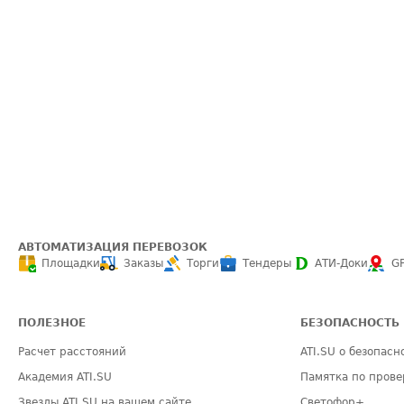
АВТОМАТИЗАЦИЯ ПЕРЕВОЗОК
Площадки
Заказы
Торги
Тендеры
АТИ-Доки
G
ПОЛЕЗНОЕ
БЕЗОПАСНОСТЬ
Расчет расстояний
ATI.SU о безопасн
Академия ATI.SU
Памятка по прове
Звезды ATI.SU на вашем сайте
Светофор+