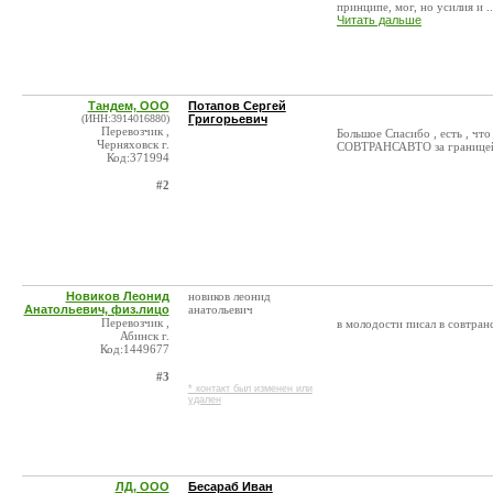
принципе, мог, но усилия и ..
Читать дальше
Тандем, ООО
Потапов Сергей
(ИНН:3914016880)
Григорьевич
Перевозчик ,
Большое Спасибо , есть , чт
Черняховск г.
СОВТРАНСАВТО за границей , 
Код:371994
#2
Новиков Леонид
новиков леонид
Анатольевич, физ.лицо
анатольевич
Перевозчик ,
в молодости писал в совтран
Абинск г.
Код:1449677
#3
* контакт был изменен или
удален
ЛД, ООО
Бесараб Иван