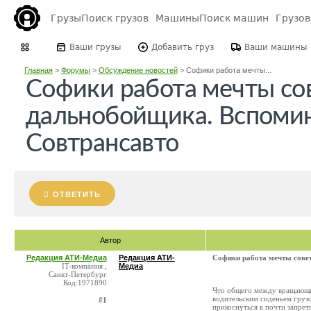
Грузы
Поиск грузов
Машины
Поиск машин
Грузо
Ваши грузы
Добавить груз
Ваши машины
Главная
>
Форумы
>
Обсуждение новостей
>
Софики работа мечты...
Софики работа мечты со
дальнобойщика. Вспоми
Совтрансавто
ОТВЕТИТЬ
Автор
Редакция АТИ-Медиа
Редакция АТИ-
Софики работа мечты сове
IT-компания ,
Медиа
Санкт-Петербург
Код:1971890
Что общего между вращающим
водительским сиденьем груз
#1
прикоснуться к почти запретн