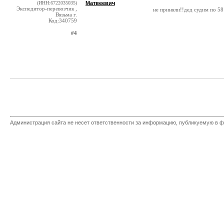
(ИНН:6722035035)
Матвеевич
Экспедитор-перевозчик ,
не приняли!!дед судим по 58
Вязьма г.
Код:340759
#4
Администрация сайта не несет ответственности за информацию, публикуемую в ф