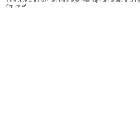
1998-2026
© ATI.SU является юридически зарегистрированной то
Сервер
46