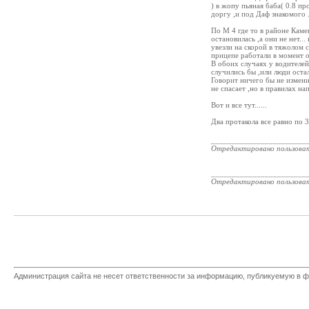
) в жопу пьяная баба( 0.8 п
доргу ,и под Даф знакомого .
По М 4 где то в районе Каме
остановилась ,а они не нет..
увезли на скорой в тяжолом 
прицепе работали в момент о
В обоих случаях у водителей
случились бы ,или люди оста
Говорит ничего бы не изменил
не спасает ,но в правилах на
Вот и все тут......
Два протакола все равно по
_______________________
Отредактировано пользова
_______________________
Отредактировано пользова
Администрация сайта не несет ответственности за информацию, публикуемую в ф