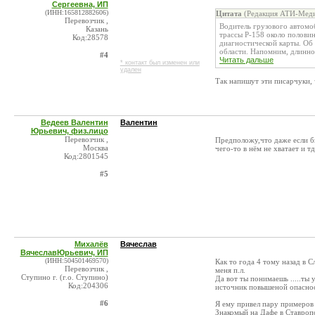
Сергеевна, ИП
(ИНН:165812882606)
Цитата
(Редакция АТИ-Меди
Перевозчик ,
Водитель грузового автомо
Казань
трассы Р-158 около половин
Код:28578
диагностической карты. О
области. Напомним, длинном
#4
Читать дальше
* контакт был изменен или
удален
Так напишут эти писарчуки, 
Ведеев Валентин
Валентин
Юрьевич, физ.лицо
Перевозчик ,
Предположу,что даже если бы
Москва
чего-то в нём не хватает и тд
Код:2801545
#5
Михалёв
Вячеслав
ВячеславЮрьевич, ИП
(ИНН:504501469570)
Как то года 4 тому назад в 
Перевозчик ,
меня п.л.
Ступино г. (г.о. Ступино)
Да вот ты понимаешь .....ты 
Код:204306
источник повышеной опасност
#6
Я ему привел пару примеров 
Знакомый на Дафе в Ставропол