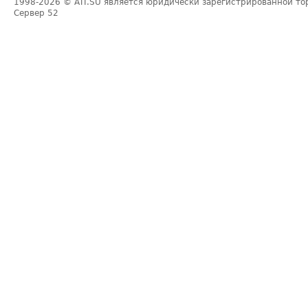
1998-2026
© ATI.SU является юридически зарегистрированной то
Сервер
52