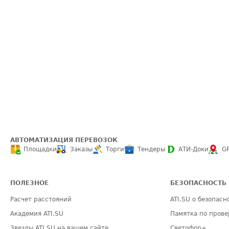
АВТОМАТИЗАЦИЯ ПЕРЕВОЗОК
Площадки
Заказы
Торги
Тендеры
АТИ-Доки
G
ПОЛЕЗНОЕ
БЕЗОПАСНОСТЬ
Расчет расстояний
ATI.SU о безопасн
Академия ATI.SU
Памятка по прове
Звезды ATI.SU на вашем сайте
Светофор+