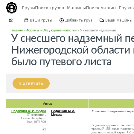
Грузы
Поиск грузов
Машины
Поиск машин
Грузо
Ваши грузы
Добавить груз
Ваши машины
Главная
>
Форумы
>
Обсуждение новостей
>
У снесшего надземный...
У снесшего надземный п
Нижегородской области 
было путевого листа
ОТВЕТИТЬ
Автор
Редакция АТИ-Медиа
Редакция АТИ-
У снесшего надземный пере
IT-компания ,
Медиа
Санкт-Петербург
Код:1971890
Водитель грузового автомоб
трассы Р-158 около половины
#1
диагностической карты. Об 