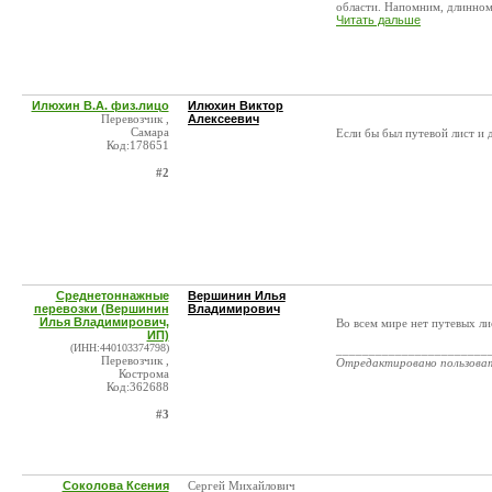
области. Напомним, длинноме
Читать дальше
Илюхин В.А. физ.лицо
Илюхин Виктор
Перевозчик ,
Алексеевич
Самара
Если бы был путевой лист и д
Код:178651
#2
Cреднетоннажные
Вершинин Илья
перевозки (Вершинин
Владимирович
Илья Владимирович,
Во всем мире нет путевых ли
ИП)
(ИНН:440103374798)
_______________________
Перевозчик ,
Отредактировано пользова
Кострома
Код:362688
#3
Соколова Ксения
Сергей Михайлович