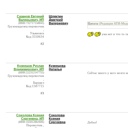
Сазанов Евгений
Шляхтин
Валерьевич, ИП
Дмитрий
(ИНН:732717158843)
Валериевич
Цитата
(Редакция АТИ-Меди
Грузовладелец-перевозчик
,
Ульяновск
ума нет и что то т
Код:3550634
#2
Кузнецов Руслан
Кузнецова
Владимирович, ИП
Наталья
(ИНН:222312147755)
Сейчас много у кого мозги не
Грузовладелец-перевозчик
,
Барнаул
Код:1587715
#3
Соколова Ксения
Соколова
Сергеевна, ИП
Ксения
(ИНН:165812882606)
Сергеевна
Дебил!
Перевозчик ,