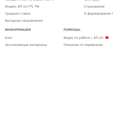
Индекс ATI.SU FTL РФ
Страхование
Средние ставки
О формировании 
Выгодные направления
ИНФОРМАЦИЯ
ПОМОЩЬ
Блог
Видео по работе с ATI.SU
Эксклюзивные материалы
Полезное по перевозкам
Политика конфиденциальности
Часто задаваемые вопросы (FA
Общие положения
Техническая информация
Карта сайта
ЗАДАТЬ ВОПРОС