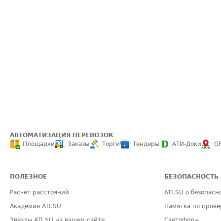
АВТОМАТИЗАЦИЯ ПЕРЕВОЗОК
Площадки
Заказы
Торги
Тендеры
АТИ-Доки
G
ПОЛЕЗНОЕ
БЕЗОПАСНОСТЬ
Расчет расстояний
ATI.SU о безопасн
Академия ATI.SU
Памятка по прове
Звезды ATI.SU на вашем сайте
Светофор+