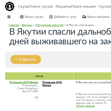
Грузы
Поиск грузов
Машины
Поиск машин
Грузо
Ваши грузы
Добавить груз
Ваши машины
Главная
>
Форумы
>
Обсуждение новостей
>
В Якутии спасли даль...
В Якутии спасли дально
дней выживавшего на за
ОТВЕТИТЬ
Автор
Редакция АТИ-Медиа
Редакция АТИ-
В Якутии спасли дальнобо
IT-компания ,
Медиа
Санкт-Петербург
Код:1971890
В Якутии спасли водителя гр
зимнике. Об этом сообщает 
#1
села Угольное в сторону се
закрыли ещё 20 апреля. В ...
Читать дальше