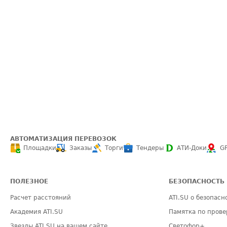
АВТОМАТИЗАЦИЯ ПЕРЕВОЗОК
Площадки
Заказы
Торги
Тендеры
АТИ-Доки
G
ПОЛЕЗНОЕ
БЕЗОПАСНОСТЬ
Расчет расстояний
ATI.SU о безопасн
Академия ATI.SU
Памятка по прове
Звезды ATI.SU на вашем сайте
Светофор+