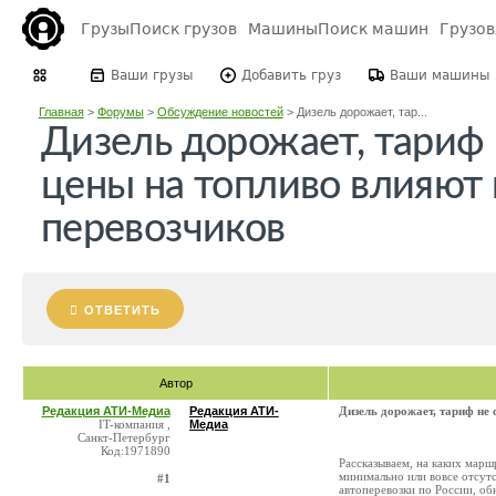
Грузы
Поиск грузов
Машины
Поиск машин
Грузо
Ваши грузы
Добавить груз
Ваши машины
Главная
>
Форумы
>
Обсуждение новостей
>
Дизель дорожает, тар...
Дизель дорожает, тариф 
цены на топливо влияют 
перевозчиков
ОТВЕТИТЬ
Автор
Редакция АТИ-Медиа
Редакция АТИ-
Дизель дорожает, тариф не 
IT-компания ,
Медиа
Санкт-Петербург
Код:1971890
Рассказываем, на каких марш
минимально или вовсе отсут
#1
автоперевозки по России, об