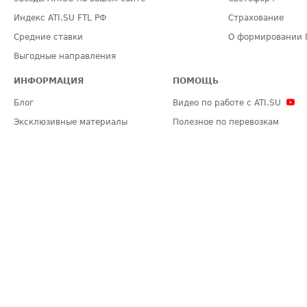
Индекс ATI.SU FTL РФ
Страхование
Средние ставки
О формировании 
Выгодные направления
ИНФОРМАЦИЯ
ПОМОЩЬ
Блог
Видео по работе с ATI.SU
Эксклюзивные материалы
Полезное по перевозкам
Политика конфиденциальности
Часто задаваемые вопросы (FA
Общие положения
Техническая информация
Карта сайта
ЗАДАТЬ ВОПРОС