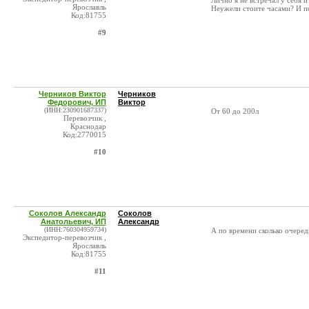
Лично я не встречал у себя и
Ярославль
Неужели стоите часами? И по
Код:81755
#9
Черников Виктор
Черников
Федорович, ИП
Виктор
(ИНН:230901687337)
От 60 до 200л
Перевозчик ,
Краснодар
Код:2770015
#10
Соколов Александр
Соколов
Анатольевич, ИП
Александр
(ИНН:760304959734)
А по времени сколько очеред
Экспедитор-перевозчик ,
Ярославль
Код:81755
#11