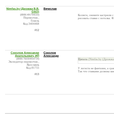
Nimfas.by (Дрожжа В.В.
Вячеслав
ОАО)
(ИНН:491704510)
Коллеги, снимите кастрюли с
Перевозчик ,
рисовать ставки с потолка. Ф
Гомель
Код:3404468
#12
Соколов Александр
Соколов
Анатольевич, ИП
Александр
(ИНН:760304959734)
Цитата
(Nimfas.by (Дрожжа 
Экспедитор-перевозчик ,
Ярославль
Код:81755
У логиста не фантазии, а ср
Так что ставками должны за
#13