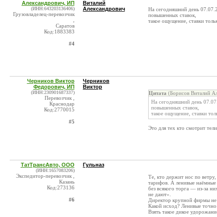
Александрович, ИП
Виталий
(ИНН:643203136406)
Александрович
На сегодняшний день 07.07.2
Грузовладелец-перевозчик
повышенных ставок,
,
такое ощущение, ставки тол
Саратов
Код:1883383
#4
Черников Виктор
Черников
Федорович, ИП
Виктор
(ИНН:230901687337)
Цитата
(Борисов Виталий Ал
Перевозчик ,
На сегодняшний день 07.07.
Краснодар
повышенных ставок,
Код:2770015
такое ощущение, ставки то
#5
Это для тех кто смотрит тели
ТатТрансАвто, ООО
Гульназ
(ИНН:1657083206)
Экспедитор-перевозчик ,
Те, кто держит нос по ветр
Казань
тарифов. А ленивые наёмные
Код:273136
без всякого торга — из-за ни
не дают».
#6
Директор крупной фирмы не 
Какой исход? Ленивые точно 
Взять такое дикое удорожани