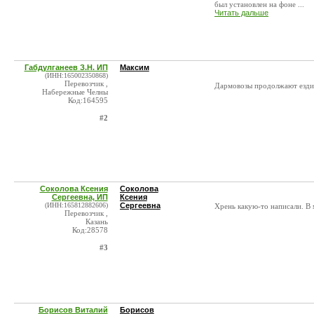
был установлен на фоне ...
Читать дальше
Габдулганеев З.Н. ИП
Максим
(ИНН:165002350868)
Перевозчик ,
Дармовозы продолжают езд
Набережные Челны
Код:164595
#2
Соколова Ксения
Соколова
Сергеевна, ИП
Ксения
(ИНН:165812882606)
Сергеевна
Хрень какую-то написали. В м
Перевозчик ,
Казань
Код:28578
#3
Борисов Виталий
Борисов