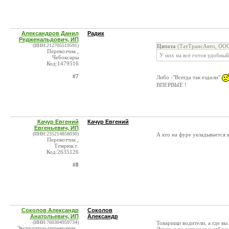
Александров Данил
Радик
Редженальдович, ИП
(ИНН:212705519591)
Цитата
(ТатТрансАвто, ООО
Перевозчик ,
У них на всё готов удобный
Чебоксары
Код:1479516
#7
Либо -"Всегда так ездили"
ВПЕРВЫЕ !
Качур Евгений
Качур Евгений
Евгеньевич, ИП
(ИНН:235214858030)
А кто на фуре укладывается 
Перевозчик ,
Темрюк г.
Код:2635126
#8
Соколов Александр
Соколов
Анатольевич, ИП
Александр
(ИНН:760304959734)
Товарищи водители, а где вы 
Экспедитор-перевозчик ,