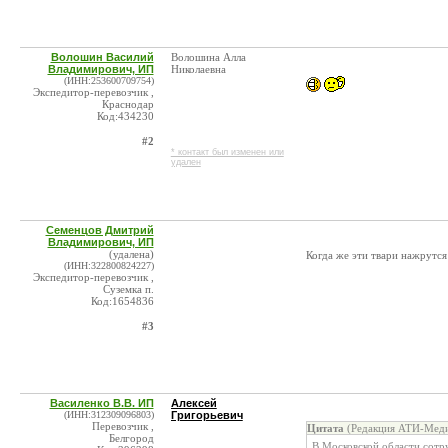
Волошин Василий
Волошина Алла
Владимирович, ИП
Николаевна
(ИНН:253600709754)
Экспедитор-перевозчик ,
Краснодар
Код:434230
#2
* контакт был изменен или
удален
Семенцов Дмитрий
Владимирович, ИП
(удалена)
Когда же эти твари нажрутся
(ИНН:322800824227)
Экспедитор-перевозчик ,
Суземка п.
Код:1654836
#3
Василенко В.В. ИП
Алексей
(ИНН:312309096803)
Григорьевич
Перевозчик ,
Цитата
(Редакция АТИ-Меди
Белгород
В Московской области сотр