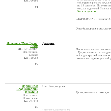
Код:396398
соблюдения режима труда и
по 13 сентября. По статис
#4
отдыха водителей. Нынешняя
Читать дальше
СТАРТОВАЛА .... как при ССС
_______________________
Отредактировано пользова
Maxxtrans (Макс Транс,
Дмитрий
ООО)
(ИНН:7715670461)
Начинались все эти режимы т
Перевозчик ,
с Дворковичем, отсосать де
Москва
ещё и для трутней в погонах
Код:120958
помощи и создания условий д
#5
Зорин Олег
Олег Владимирович
Владимирович,
физ.лицо
Да нормально все платон,тах
Перевозчик ,
Новокузнецк
Код:277144
#6
* контакт был изменен или