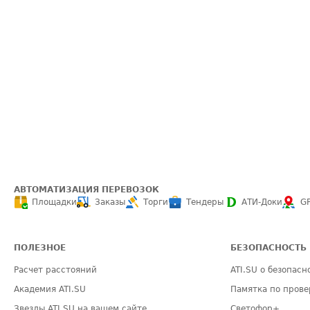
АВТОМАТИЗАЦИЯ ПЕРЕВОЗОК
Площадки
Заказы
Торги
Тендеры
АТИ-Доки
G
ПОЛЕЗНОЕ
БЕЗОПАСНОСТЬ
Расчет расстояний
ATI.SU о безопасн
Академия ATI.SU
Памятка по прове
Звезды ATI.SU на вашем сайте
Светофор+