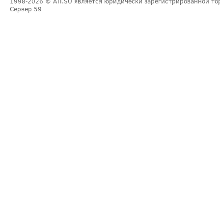
1998-2026
© ATI.SU является юридически зарегистрированной то
Сервер
59