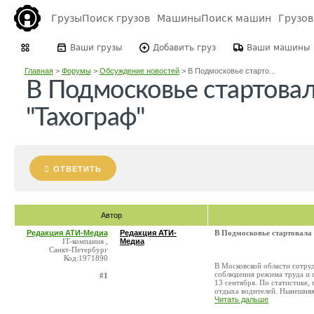
Грузы
Поиск грузов
Машины
Поиск машин
Грузо
Ваши грузы
Добавить груз
Ваши машины
Главная
>
Форумы
>
Обсуждение новостей
>
В Подмосковье старто...
В Подмосковье стартова
"Тахограф"
ОТВЕТИТЬ
Автор
Редакция АТИ-Медиа
Редакция АТИ-
В Подмосковье стартовала
IT-компания ,
Медиа
Санкт-Петербург
Код:1971890
В Московской области сотру
соблюдения режима труда и 
#1
13 сентября. По статистике
отдыха водителей. Нынешняя 
Читать дальше