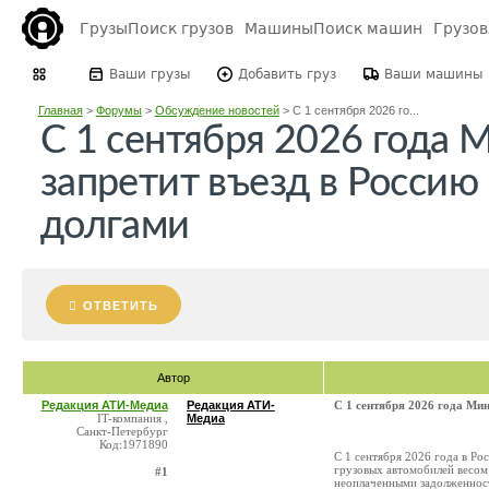
Грузы
Поиск грузов
Машины
Поиск машин
Грузо
Ваши грузы
Добавить груз
Ваши машины
Главная
>
Форумы
>
Обсуждение новостей
>
С 1 сентября 2026 го...
С 1 сентября 2026 года 
запретит въезд в Россию
долгами
ОТВЕТИТЬ
Автор
Редакция АТИ-Медиа
Редакция АТИ-
С 1 сентября 2026 года Мин
IT-компания ,
Медиа
Санкт-Петербург
Код:1971890
С 1 сентября 2026 года в Ро
грузовых автомобилей весом
#1
неоплаченными задолженност