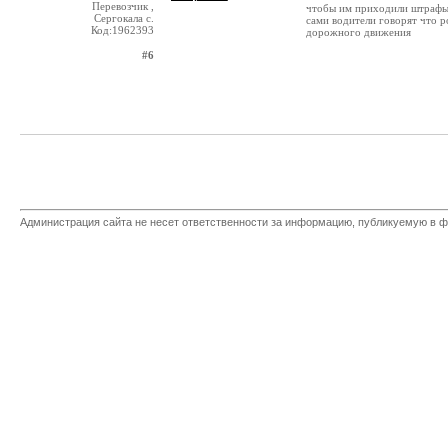
Перевозчик ,
чтобы им приходили штрафы 
Сергокала с.
сами водители говорят что 
Код:1962393
дорожного движения
#6
Администрация сайта не несет ответственности за информацию, публикуемую в ф