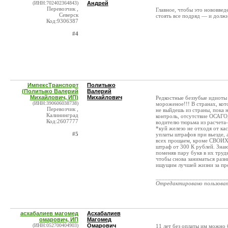
(ИНН:702402364843)
Андрей
Перевозчик ,
Главное, чтобы это нововвед
Северск
стоять все подряд — и должн
Код:9306387
#4
ИмпексТранспорт
Политыко
(Политыко Валерий
Валерий
Михайлович, ИП)
Михайлович
Редкостные беззубые идиоты 
(ИНН:390606038738)
мороженое!!! В странах, кот
Перевозчик ,
не выйдешь из страны, пока
Калининград
контроль, отсутствие ОСАГО
Код:2607777
водителю тюрьма из расчета-
*куй железо не отходя от ка
#5
уплаты штрафов при вьезде, 
всех прощаем, кроме СВОИХ.
штраф от 300 К рублей. Знаю
поменяв пару букв в их труд
чтобы снова заниматься разн
ищущим лучшей жизни за пре
_______________________
Отредактировано пользова
асхабалиев магомед
Асхабалиев
омарович, ИП
Магомед
(ИНН:052700404903)
Омарович
11 лет без оплаты им можно 