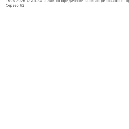
1998-2026
© ATI.SU является юридически зарегистрированной то
Сервер
62