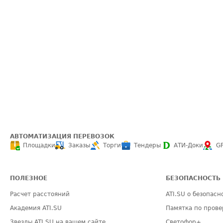
АВТОМАТИЗАЦИЯ ПЕРЕВОЗОК
Площадки
Заказы
Торги
Тендеры
АТИ-Доки
G
ПОЛЕЗНОЕ
БЕЗОПАСНОСТЬ
Расчет расстояний
ATI.SU о безопасн
Академия ATI.SU
Памятка по прове
Звезды ATI.SU на вашем сайте
Светофор+