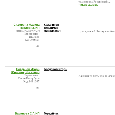
транспорта Российской ...
Читать дальше
Сидорина Марина
Калачиков
Павловна, ИП
Владимир
(ИНН:370258467427)
Николаевич
Проснулись ! Это нужно было
Перевозчик ,
Иваново
Код:249553
#2
Богданов Игорь
Богданов Игорь
Юрьевич, физ.лицо
Перевозчик ,
Наконец то хоть что то для 
Санкт-Петербург
Код:1491287
#3
Баринова С.Г. ИП
Гордейчук