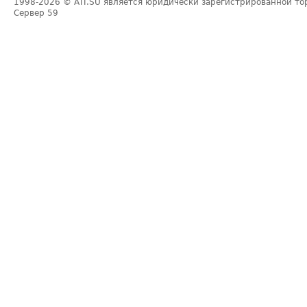
1998-2026
© ATI.SU является юридически зарегистрированной то
Сервер
59