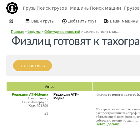
Грузы
Поиск грузов
Машины
Поиск машин
Грузо
Ваши грузы
Добавить груз
Ваши машины
Главная
>
Форумы
>
Обсуждение новостей
>
Физлиц готовят к тах...
Физлиц готовят к тахогр
ОТВЕТИТЬ
Автор
Редакция АТИ-Медиа
Редакция АТИ-
Физлиц готовят к тахограф
IT-компания ,
Медиа
Санкт-Петербург
Код:1971890
Минтранс начал вносить изм
распространения тахографиче
#1
обязывающий всех физлиц, 
соблюдать режим труда и ...
Читать дальше