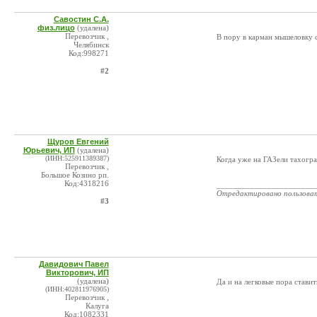
Савостин С.А.
физ.лицо
(удалена)
Перевозчик ,
В пору в карман мышеловку с
Челябинск
Код:998271
#2
Щуров Евгений
Юрьевич, ИП
(удалена)
(ИНН:525911389387)
Когда уже на ГАЗели тахогр
Перевозчик ,
Большое Козино рп.
Код:4318216
_______________________
Отредактировано пользова
#3
Давидович Павел
Викторович, ИП
(удалена)
Да и на легковые пора стави
(ИНН:402811976905)
Перевозчик ,
Калуга
Код:1082331