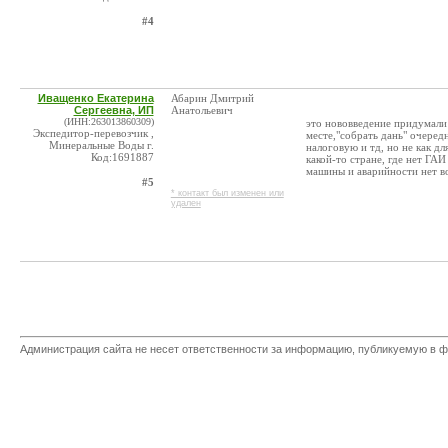
#4
Иващенко Екатерина
Абарин Дмитрий
Сергеевна, ИП
Анатольевич
(ИНН:263013860309)
это нововведение придумали 
Экспедитор-перевозчик ,
месте,"собрать дань" очередн
Минеральные Воды г.
налоговую и тд, но не как д
Код:1691887
какой-то стране, где нет ГА
машины и аварийности нет в
#5
* контакт был изменен или
удален
Администрация сайта не несет ответственности за информацию, публикуемую в ф