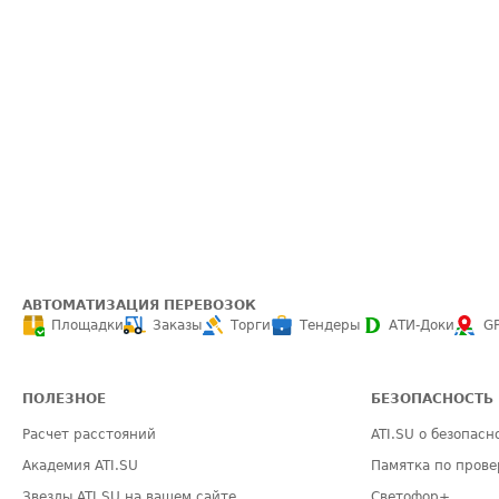
АВТОМАТИЗАЦИЯ ПЕРЕВОЗОК
Площадки
Заказы
Торги
Тендеры
АТИ-Доки
G
ПОЛЕЗНОЕ
БЕЗОПАСНОСТЬ
Расчет расстояний
ATI.SU о безопасн
Академия ATI.SU
Памятка по прове
Звезды ATI.SU на вашем сайте
Светофор+