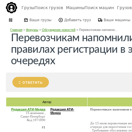
Грузы
Поиск грузов
Машины
Поиск машин
Грузо
Ваши грузы
Добавить груз
Ваши машины
Главная
>
Форумы
>
Обсуждение новостей
>
Перевозчикам напомни...
Перевозчикам напомнили
правилах регистрации в 
очередях
ОТВЕТИТЬ
Автор
Редакция АТИ-Медиа
Редакция АТИ-
Перевозчикам напомнили о 
IT-компания ,
Медиа
Санкт-Петербург
Код:1971890
До 13 июля перевозчикам не
очереди для пересечения г
#1
. Требование обусловлено по