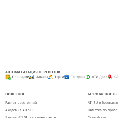
АВТОМАТИЗАЦИЯ ПЕРЕВОЗОК
Площадки
Заказы
Торги
Тендеры
АТИ-Доки
G
ПОЛЕЗНОЕ
БЕЗОПАСНОСТЬ
Расчет расстояний
ATI.SU о безопасн
Академия ATI.SU
Памятка по прове
Звезды ATI.SU на вашем сайте
Светофор+