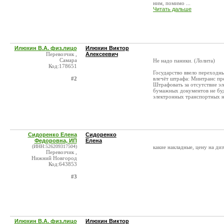
ним, помимо ...
Читать дальше
Илюхин В.А. физ.лицо
Илюхин Виктор
Перевозчик ,
Алексеевич
Самара
Не надо паники. (Лолита)
Код:178651
Государство ввело переходн
#2
влечёт штрафа: Минтранс пр
Штрафовать за отсутствие э
бумажных документов не буд
электронных транспортных н
Сидоренко Елена
Сидоренко
Федоровна, ИП
Елена
(ИНН:526209317504)
какие накладные, цену на дизт
Перевозчик ,
Нижний Новгород
Код:643853
#3
Илюхин В.А. физ.лицо
Илюхин Виктор