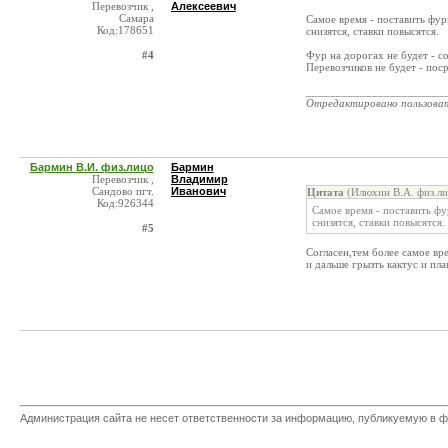
Перевозчик ,
Алексеевич
Самара
Самое время - поставить фур
Код:178651
снизятся, ставки повысятся.
#4
Фур на дорогах не будет - со
Перевозчиков не будет - пос
_______________________
Отредактировано пользова
Бармин В.И. физ.лицо
Бармин
Перевозчик ,
Владимир
Сандово пгт.
Иванович
Цитата
(Илюхин В.А. физ.ли
Код:926344
Самое время - поставить фу
снизятся, ставки повысятся.
#5
Согласен,тем более самое вр
и дальше грызть кактус и пла
Администрация сайта не несет ответственности за информацию, публикуемую в ф