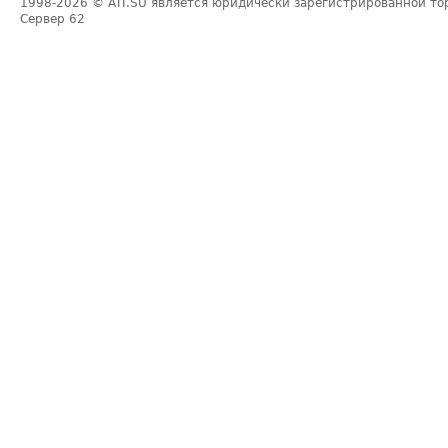
1998-2026
© ATI.SU является юридически зарегистрированной то
Сервер
62