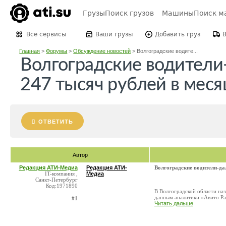
Грузы
Поиск грузов
Машины
Поиск м
Все сервисы
Ваши грузы
Добавить груз
Главная
>
Форумы
>
Обсуждение новостей
>
Волгоградские водите...
Волгоградские водители
247 тысяч рублей в меся
ОТВЕТИТЬ
Автор
Редакция АТИ-Медиа
Редакция АТИ-
Волгоградские водители-да
IT-компания ,
Медиа
Санкт-Петербург
Код:1971890
В Волгоградской области на
данным аналитики «Авито Раб
#1
Читать дальше