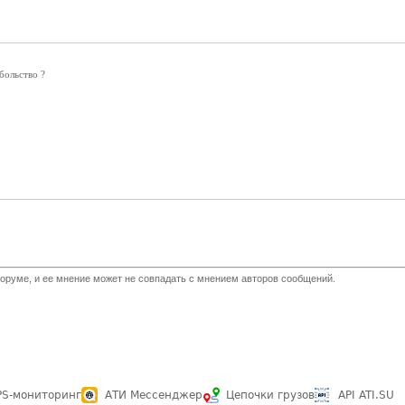
больство ?
оруме, и ее мнение может не совпадать с мнением авторов сообщений.
PS-мониторинг
АТИ Мессенджер
Цепочки грузов
API ATI.SU