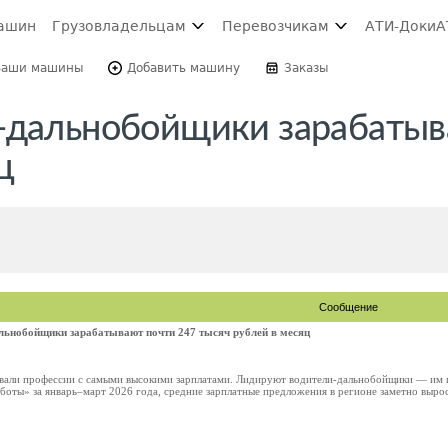
ашин
Грузовладельцам
Перевозчикам
АТИ-Доки
А
Ваши машины
Добавить машину
Заказы
-дальнобойщики зарабатыв
ц
Сообщение
льнобойщики зарабатывают почти 247 тысяч рублей в месяц
звали профессии с самыми высокими зарплатами. Лидируют водители-дальнобойщики — им п
оты» за январь–март 2026 года, средние зарплатные предложения в регионе заметно выросл