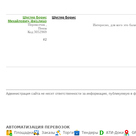
Шустер Борис
Шустер Борис
Михайлович, физ.лицо
Перевозчик ,
Интересно, для кого это бала
Пенза
Код:3052969
#2
Администрация сайта не несет ответственности за информацию, публикуемую в ф
АВТОМАТИЗАЦИЯ ПЕРЕВОЗОК
Площадки
Заказы
Торги
Тендеры
АТИ-Доки
G