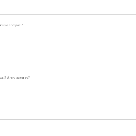
ичине опоздал ?
ли? А что везли то?