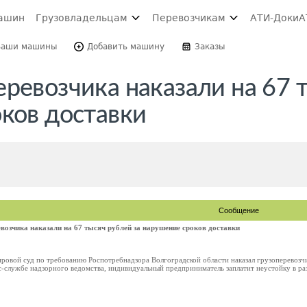
ашин
Грузовладельцам
Перевозчикам
АТИ-Доки
А
Ваши машины
Добавить машину
Заказы
ревозчика наказали на 67 
оков доставки
Сообщение
возчика наказали на 67 тысяч рублей за нарушение сроков доставки
ровой суд по требованию Роспотребнадзора Волгоградской области наказал грузоперевозчик
сс-службе надзорного ведомства, индивидуальный предприниматель заплатит неустойку в разм