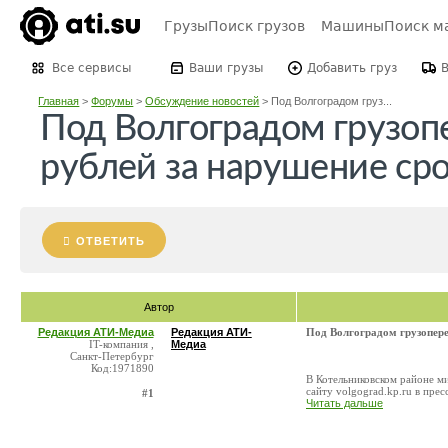
Грузы
Поиск грузов
Машины
Поиск м
Все сервисы
Ваши грузы
Добавить груз
Главная
>
Форумы
>
Обсуждение новостей
>
Под Волгоградом груз...
Под Волгоградом грузопе
рублей за нарушение ср
ОТВЕТИТЬ
Автор
Редакция АТИ-Медиа
Редакция АТИ-
Под Волгоградом грузопере
IT-компания ,
Медиа
Санкт-Петербург
Код:1971890
В Котельниковском районе ми
сайту volgograd.kp.ru в пре
#1
Читать дальше