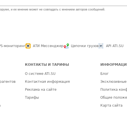
оруме, и ее мнение может не совпадать с мнением авторов сообщений.
PS-мониторинг
АТИ Мессенджер
Цепочки грузов
API ATI.SU
КОНТАКТЫ И ТАРИФЫ
ИНФОРМАЦИ
О системе ATI.SU
Блог
рагентов
Контактная информация
Эксклюзивные
Реклама на сайте
Политика кон
Тарифы
Общие полож
а
Карта сайта