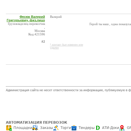
Фесюк Валерий
Валерий
Григорьевич, физ.лицо
Грузовладелец-перевозчик
Герой ты наш , одна показуха 
,
Москва
Код:421596
#2
* контакт был изменен или
удален
Администрация сайта не несет ответственности за информацию, публикуемую в ф
АВТОМАТИЗАЦИЯ ПЕРЕВОЗОК
Площадки
Заказы
Торги
Тендеры
АТИ-Доки
G