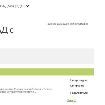
ТИ-Доки (ЭДО)
Правила размещения информации
АД с
Цитир. выдел.
Цитировать
ашин дал мэр Москвы Сергей Собянин. "Очень
вязка улучшит транспортную ...
Пожаловаться
Наверх