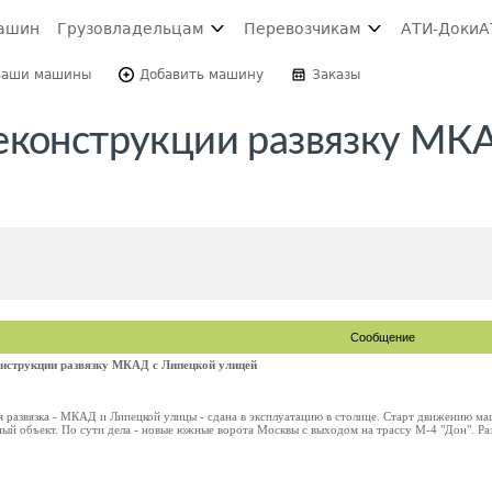
ашин
Грузовладельцам
Перевозчикам
АТИ-Доки
А
Ваши машины
Добавить машину
Заказы
еконструкции развязку МК
Сообщение
онструкции развязку МКАД с Липецкой улицей
я развязка - МКАД и Липецкой улицы - сдана в эксплуатацию в столице. Старт движению м
й объект. По сути дела - новые южные ворота Москвы с выходом на трассу М-4 "Дон". Раз