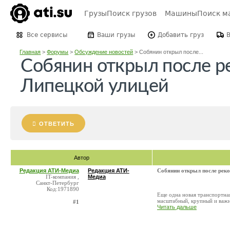
Грузы
Поиск грузов
Машины
Поиск м
Все сервисы
Ваши грузы
Добавить груз
Главная
>
Форумы
>
Обсуждение новостей
>
Собянин открыл после...
Собянин открыл после р
Липецкой улицей
ОТВЕТИТЬ
Автор
Редакция АТИ-Медиа
Редакция АТИ-
Собянин открыл после рек
IT-компания ,
Медиа
Санкт-Петербург
Код:1971890
Еще одна новая транспортна
масштабный, крупный и важны
#1
Читать дальше