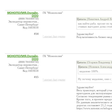
МОНОПОЛИЯ.Онлайн,
ГК "Монополия"
ООО
(ИНН:7810384750)
Цитата
(Никитков Андрей Вл
Экспедитор-перевозчик ,
как найти раба. проэкт по п
Санкт-Петербург
ставках выгоднее дома стоят
Код:1603618
#14
Здравствуйте!
* контакт был удален
Результативность бизнес-мод
МОНОПОЛИЯ.Онлайн,
ГК "Монополия"
ООО
(ИНН:7810384750)
Цитата
(Огарков Владимир И
Экспедитор-перевозчик ,
Цитата
(Новиков Александ
Санкт-Петербург
Код:1603618
кидалово 100% .
#15
Ну почему кидалово, они с 
* контакт был удален
Здравствуйте!
Весь транспорт, который уч
пригодном для эксплуатации 
Согласно тенденциям рынка ц
Кроме того, в проекте пред
По данным аналитического аг
дорогах составляет 21,2 год
https://www.autostat.ru/infogr