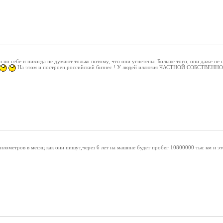
 по себе и никогда не думают только потому, что они угнетены. Больше того, они даже не с
На этом и построен российский бизнес ! У людей иллюзия ЧАСТНОЙ СОБСТВЕННО
илометров в месяц как они пишут,через 6 лет на машине будет пробег 10800000 тыс км и э