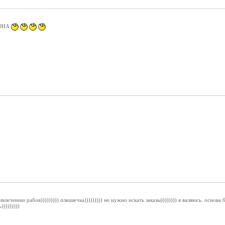
РОНА
ивлечению рабов))))))))) плюшечка))))))))) не нужно искать заказы)))))))) я валяюсь. основ
))))))))