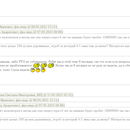
ванович, физ.лицо @ 08.05.2021 15:11)
Араратович, физ.лицо @ 07.05.2021 00:08)
ч километров в месяц как они пишут,через 6 лет на машине будет пробег 10800000 тыс км и
учите целых 100 кусков деревянных, игроб за который 4.5 ляма еще должны!! Интересно как
тываешь, либо РТО не соблюдаешь. Ребят мы в этой теме 8 месяцев, так что если есть вопро
 или не зарабатываются.
Лично мы за 8 месяцев их не разу не видели, да и об
е, тоже 3 раза видели
а Светлана Викторовна, ИП) @ 11.05.2021 02:32)
Иванович, физ.лицо @ 08.05.2021 15:11)
р Араратович, физ.лицо @ 07.05.2021 00:08)
яч километров в месяц как они пишут,через 6 лет на машине будет пробег 10800000 тыс км
лучите целых 100 кусков деревянных, игроб за который 4.5 ляма еще должны!! Интересно ка