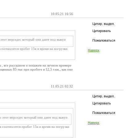
10.05.21 16:56
Цитир. выдел.
Цитировать
 этот мерседес который они дают под выкуп
Пожаловаться
 соотносится пробег 15к и время на погрузки
Наверх
сы , все расскажем и покажем на личном примере
ещянных 85 тыс при пробеге в 12,5 т.км., как они
11.05.21 02:32
Цитир. выдел.
Цитировать
Пожаловаться
 и этот мерседес который они дают под выкуп
Наверх
к соотносится пробег 15к и время на погрузки