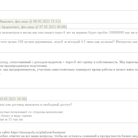
ванович, физ.лицо @ 08.05.2021 15:11)
Араратович, физ.лицо @ 07.05.2021 00:08)
ч километров в месяц как они пишут,через 6 лет на машине будет пробег 10800000 тыс км и
учите целых 100 кусков деревянных, игроб за который 4.5 ляма еще должны!! Интересно как
оход, сопоставимый с доходом водителя + через 6 лет сцепку в собственность. Мы тщатель
одим предпродажную подготовку.
го: как предприниматель, участник самостоятельно планирует время работы и может взять 
.
0.05.2021 16:56)
сать или договор выложить в свободный доступ?
ьностью попахивает со стороны монополии
е бонус в виде сцепки
ая за 15 тыс км
сайте https://monopoly.ru/platform/business/
обно ответит на все ваши вопросы, чтобы не осталось сомнений в прозрачности бизнес-мо