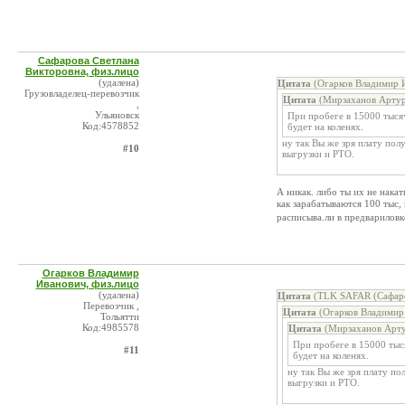
Сафарова Светлана
Викторовна, физ.лицо
(удалена)
Цитата
(Огарков Владимир И
Грузовладелец-перевозчик
Цитата
(Мирзаханов Артур 
,
Ульяновск
При пробеге в 15000 тыся
Код:4578852
будет на коленях.
ну так Вы же зря плату пол
#10
выгрузки и РТО.
А никак. либо ты их не нака
как зарабатываются 100 тыс,
расписыва.ли в предвариловк
Огарков Владимир
Иванович, физ.лицо
(удалена)
Цитата
(TLK SAFAR (Сафаров
Перевозчик ,
Цитата
(Огарков Владимир 
Тольятти
Код:4985578
Цитата
(Мирзаханов Арту
При пробеге в 15000 тыс
#11
будет на коленях.
ну так Вы же зря плату по
выгрузки и РТО.