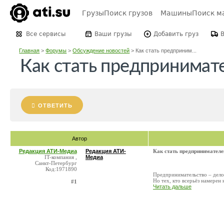
Грузы
Поиск грузов
Машины
Поиск м
Все сервисы
Ваши грузы
Добавить груз
Главная
>
Форумы
>
Обсуждение новостей
>
Как стать предприним...
Как стать предпринимат
ОТВЕТИТЬ
Автор
Редакция АТИ-Медиа
Редакция АТИ-
Как стать предпринимателе
IT-компания ,
Медиа
Санкт-Петербург
Код:1971890
Предпринимательство – дело
Но тех, кто всерьёз намерен
#1
Читать дальше