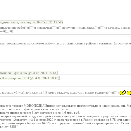
адимирович, физ.лицо @ 04.05.2021 12:59)
ривлечению рабов))))))))) плюшечка))))))))) не нужно искать заказы)))))))) я валяюсь. осно
ь)))))))))
ели проекта достигается путем эффективного планирования рейсов и стыковки. За счет того,
ванович, физ.лицо @ 08.05.2021 15:18)
р Владимирович, ИП @ 04.05.2021 10:47)
радостью убитый автохлам за 4.5 лямов отдадут, выжатому в хлам водителю.))))))))
аствует в проекте МОНОПОЛИЯ.Бизнес, использовался исключительно в нашей компании. Ма
состоянии – это фиксируется в акте и договоре.
ена транспорта через 6 лет составит около 4,6 млн. руб.
усмотрен сервисный фонд, в который ежемесячно участник откладывает средства на ремонт 
ентства «Автостат» на 1 января 2020 г. парк грузовиков в России состоял из 3,78 млн един
а, при этом возраст более чем 64,7% всех грузовых автомобилей в стране превышает 15 лет. 
aphics/43258/