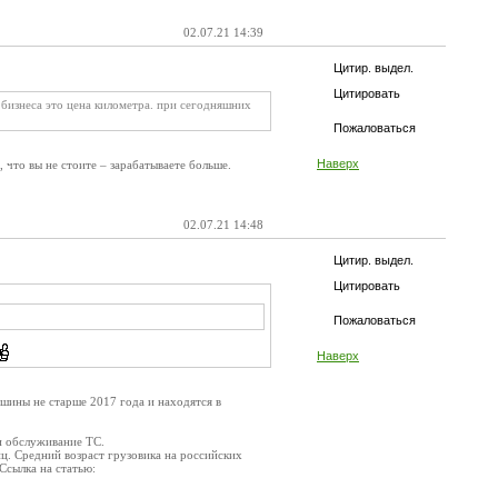
02.07.21 14:39
Цитир. выдел.
Цитировать
ва бизнеса это цена километра. при сегодняшних
Пожаловаться
Наверх
 что вы не стоите – зарабатываете больше.
02.07.21 14:48
Цитир. выдел.
Цитировать
Пожаловаться
Наверх
шины не старше 2017 года и находятся в
и обслуживание ТС.
иц. Средний возраст грузовика на российских
Ссылка на статью: