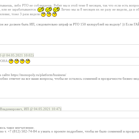
атываешь, либо РТО не соблюдаешь. Ребят мы в этой теме 8 месяцев, так что если есть вопр
, или не зарабатываются.
Лично мы за 8 месяцев их не разу не видели, да и о
иловке, тоже 3 раза видели
 он же должен быть ИП, следовательно штраф за РТО 150 килорублей на водилу! )) Если 
@ 04.05.2021 10:02)
ТРОНА
сайте https://monopoly.ru/platform/business/
обно ответит на все ваши вопросы, чтобы не осталось сомнений в прозрачности бизнес-мо
Владимирович, ИП @ 04.05.2021 10:47)
ось такое впечатление.
 по т. +7 (812) 502-74-84 и узнать о проекте подробнее, чтобы не было сомнений в прозрач