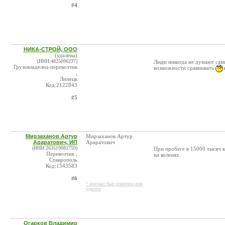
#4
НИКА-СТРОЙ, ООО
(удалена)
(ИНН:4825096237)
Люди никогда не думают сами
Грузовладелец-перевозчик
возможности сравнивать
,
Липецк
Код:2122843
#5
Мирзаханов Артур
Мирзаханов Артур
Араратович, ИП
Араратович
(ИНН:263519082759)
При пробеге в 15000 тысяч к
Перевозчик ,
на коленях.
Ставрополь
Код:1543583
#6
* контакт был изменен или
удален
Огарков Владимир