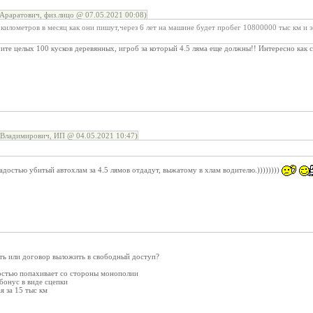
раратович, физ.лицо @ 07.05.2021 00:08)
километров в месяц как они пишут,через 6 лет на машине будет пробег 10800000 тыс км и 
чите целых 100 кусков деревянных, игроб за который 4.5 ляма еще должны!! Интересно как 
Владимирович, ИП @ 04.05.2021 10:47)
адостью убитый автохлам за 4.5 лямов отдадут, выжатому в хлам водителю.))))))))
ать или договор выложить в свободный доступ?
ностью попахивает со стороны монополии
 бонус в виде сцепки
я за 15 тыс км