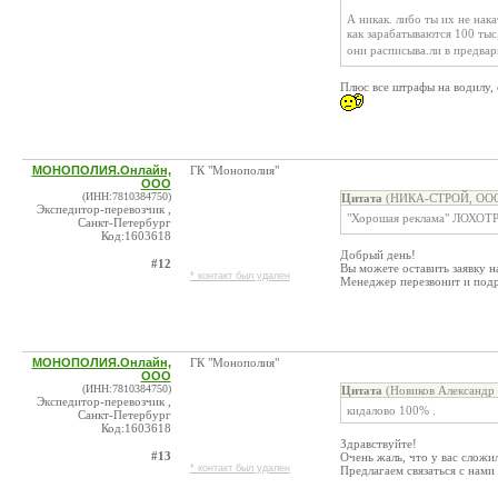
А никак. либо ты их не нак
как зарабатываются 100 тыс
они расписыва.ли в предвар
Плюс все штрафы на водилу,
МОНОПОЛИЯ.Онлайн,
ГК "Монополия"
ООО
(ИНН:7810384750)
Цитата
(НИКА-СТРОЙ, ООО 
Экспедитор-перевозчик ,
"Хорошая реклама" ЛОХО
Санкт-Петербург
Код:1603618
Добрый день!
#12
Вы можете оставить заявку на 
* контакт был удален
Менеджер перезвонит и подр
МОНОПОЛИЯ.Онлайн,
ГК "Монополия"
ООО
(ИНН:7810384750)
Цитата
(Новиков Александр 
Экспедитор-перевозчик ,
кидалово 100% .
Санкт-Петербург
Код:1603618
Здравствуйте!
#13
Очень жаль, что у вас сложил
* контакт был удален
Предлагаем связаться с нами