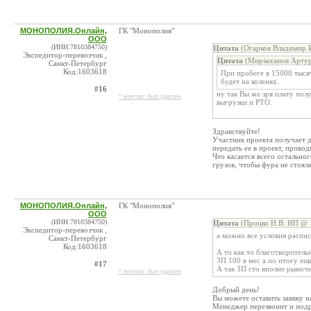
МОНОПОЛИЯ.Онлайн,
ГК "Монополия"
ООО
(ИНН:7810384750)
Цитата
(Огарков Владимир И
Экспедитор-перевозчик ,
Цитата
(Мирзаханов Артур 
Санкт-Петербург
Код:1603618
При пробеге в 15000 тыся
будет на коленях.
#16
ну так Вы же зря плату пол
* контакт был удален
выгрузки и РТО.
Здравствуйте!
Участник проекта получает д
передать ее в проект, пров
Что касается всего остально
грузов, чтобы фура не стояла
МОНОПОЛИЯ.Онлайн,
ГК "Монополия"
ООО
(ИНН:7810384750)
Цитата
(Процко Н.В. ИП @ 1
Экспедитор-перевозчик ,
а можно все условия распи
Санкт-Петербург
Код:1603618
А то как то благотворител
ЗП 100 в мес а по итогу ещ
#17
А так ЗП сто вполне рыночн
* контакт был удален
Добрый день!
Вы можете оставить заявку на 
Менеджер перезвонит и подр