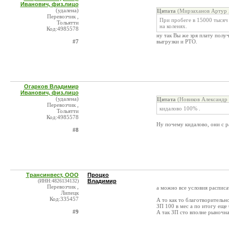
Иванович, физ.лицо
(удалена)
Цитата
(Мирзаханов Артур А
Перевозчик ,
При пробеге в 15000 тысяч 
Тольятти
на коленях.
Код:4985578
ну так Вы же зря плату полу
#7
выгрузки и РТО.
Огарков Владимир
Иванович, физ.лицо
(удалена)
Цитата
(Новиков Александр 
Перевозчик ,
кидалово 100% .
Тольятти
Код:4985578
Ну почему кидалово, они с р
#8
Трансинвест, ООО
Процко
(ИНН:4826134132)
Владимир
Перевозчик ,
а можно все условия распис
Липецк
Код:335457
А то как то благотворитель
ЗП 100 в мес а по итогу еще
#9
А так ЗП сто вполне рыночна