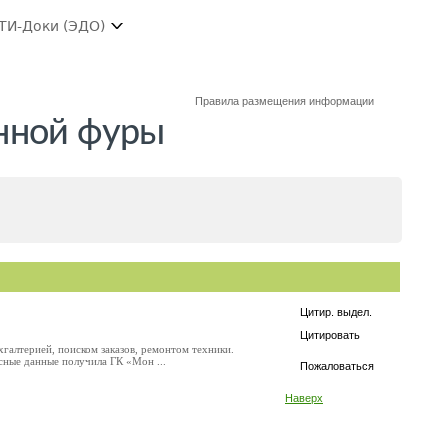
ТИ-Доки (ЭДО)
Правила размещения информации
енной фуры
Цитир. выдел.
Цитировать
галтерией, поиском заказов, ремонтом техники.
есные данные получила ГК «Мон ...
Пожаловаться
Наверх