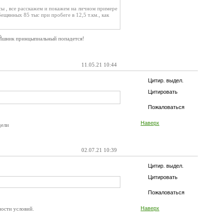
осы , все расскажем и покажем на личном примере
бещянных 85 тыс при пробеге в 12,5 т.км., как
ГАЙшник принцыпиальный попадется!
11.05.21 10:44
Цитир. выдел.
Цитировать
Пожаловаться
Наверх
дели
02.07.21 10:39
Цитир. выдел.
Цитировать
Пожаловаться
Наверх
ности условий.