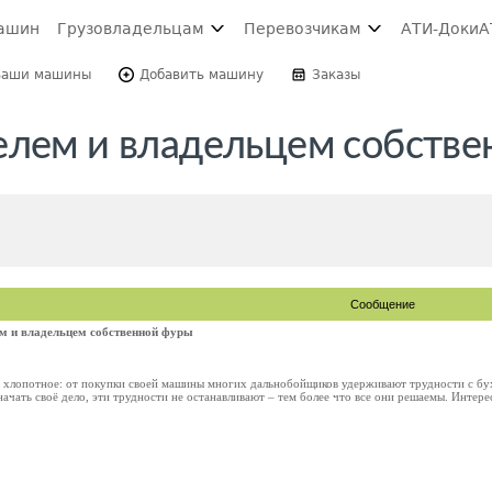
ашин
Грузовладельцам
Перевозчикам
АТИ-Доки
А
Ваши машины
Добавить машину
Заказы
елем и владельцем собств
Сообщение
м и владельцем собственной фуры
 хлопотное: от покупки своей машины многих дальнобойщиков удерживают трудности с бух
 начать своё дело, эти трудности не останавливают – тем более что все они решаемы. Интер