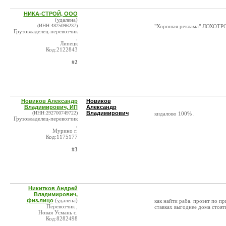
НИКА-СТРОЙ, ООО
(удалена)
(ИНН:4825096237)
"Хорошая реклама" ЛОХОТ
Грузовладелец-перевозчик
,
Липецк
Код:2122843
#2
Новиков Александр
Новиков
Владимирович, ИП
Александр
(ИНН:292700749722)
Владимирович
кидалово 100% .
Грузовладелец-перевозчик
,
Мурино г.
Код:1175177
#3
Никитков Андрей
Владимирович,
физ.лицо
(удалена)
как найти раба. проэкт по пр
Перевозчик ,
ставках выгоднее дома стоять)
Новая Усмань с.
Код:8282498