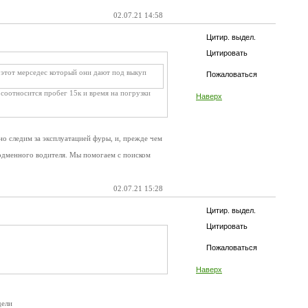
02.07.21 14:58
Цитир. выдел.
Цитировать
 этот мерседес который они дают под выкуп
Пожаловаться
 соотносится пробег 15к и время на погрузки
Наверх
но следим за эксплуатацией фуры, и, прежде чем
подменного водителя. Мы помогаем с поиском
02.07.21 15:28
Цитир. выдел.
Цитировать
Пожаловаться
Наверх
дели