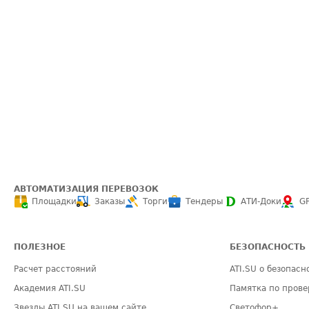
АВТОМАТИЗАЦИЯ ПЕРЕВОЗОК
Площадки
Заказы
Торги
Тендеры
АТИ-Доки
G
ПОЛЕЗНОЕ
БЕЗОПАСНОСТЬ
Расчет расстояний
ATI.SU о безопасн
Академия ATI.SU
Памятка по прове
Звезды ATI.SU на вашем сайте
Светофор+