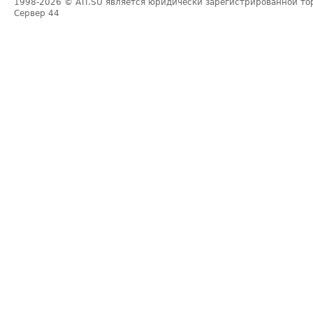
1998-2026
© ATI.SU является юридически зарегистрированной то
Сервер
44