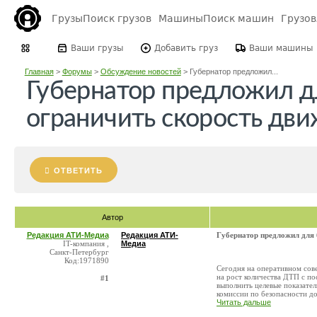
Грузы
Поиск грузов
Машины
Поиск машин
Грузо
Ваши грузы
Добавить груз
Ваши машины
Главная
>
Форумы
>
Обсуждение новостей
>
Губернатор предложил...
Губернатор предложил д
ограничить скорость дви
ОТВЕТИТЬ
Автор
Редакция АТИ-Медиа
Редакция АТИ-
Губернатор предложил для 
IT-компания ,
Медиа
Санкт-Петербург
Код:1971890
Сегодня на оперативном сов
на рост количества ДТП с п
#1
выполнить целевые показате
комиссии по безопасности дор
Читать дальше