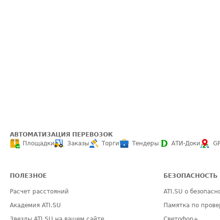
АВТОМАТИЗАЦИЯ ПЕРЕВОЗОК
Площадки
Заказы
Торги
Тендеры
АТИ-Доки
G
ПОЛЕЗНОЕ
БЕЗОПАСНОСТЬ
Расчет расстояний
ATI.SU о безопасн
Академия ATI.SU
Памятка по прове
Звезды ATI.SU на вашем сайте
Светофор+