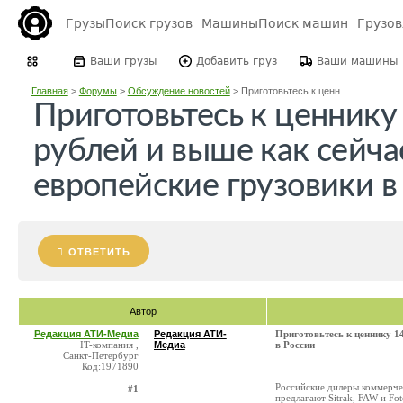
Грузы
Поиск грузов
Машины
Поиск машин
Грузо
Ваши грузы
Добавить груз
Ваши машины
Главная
>
Форумы
>
Обсуждение новостей
>
Приготовьтесь к ценн...
Приготовьтесь к ценнику
рублей и выше как сейча
европейские грузовики в
ОТВЕТИТЬ
Автор
Редакция АТИ-Медиа
Редакция АТИ-
Приготовьтесь к ценнику 1
IT-компания ,
Медиа
в России
Санкт-Петербург
Код:1971890
Российские дилеры коммерчес
#1
предлагают Sitrak, FAW и Fo