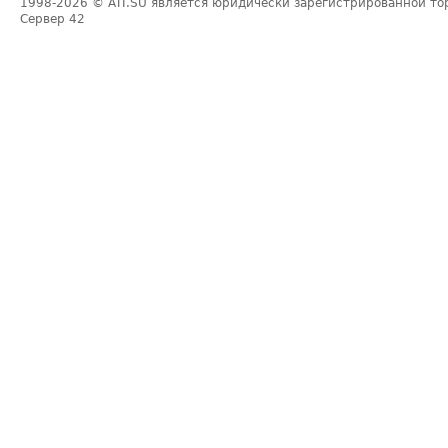
1998-2026
© ATI.SU является юридически зарегистрированной то
Сервер
42