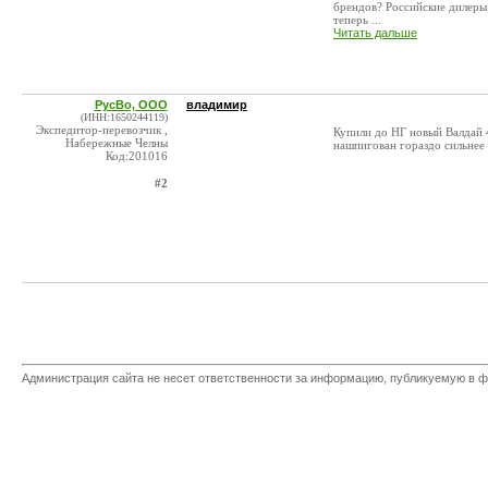
брендов? Российские дилеры 
теперь ...
Читать дальше
РусВо, ООО
владимир
(ИНН:1650244119)
Экспедитор-перевозчик ,
Купили до НГ новый Валдай 
Набережные Челны
нашпигован гораздо сильнее
Код:201016
#2
Администрация сайта не несет ответственности за информацию, публикуемую в ф