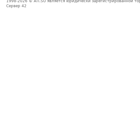
1998-2026
© ATI.SU является юридически зарегистрированной то
Сервер
42