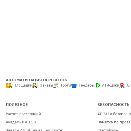
АВТОМАТИЗАЦИЯ ПЕРЕВОЗОК
Площадки
Заказы
Торги
Тендеры
АТИ-Доки
G
ПОЛЕЗНОЕ
БЕЗОПАСНОСТЬ
Расчет расстояний
ATI.SU о безопасн
Академия ATI.SU
Памятка по прове
Звезды ATI.SU на вашем сайте
Светофор+