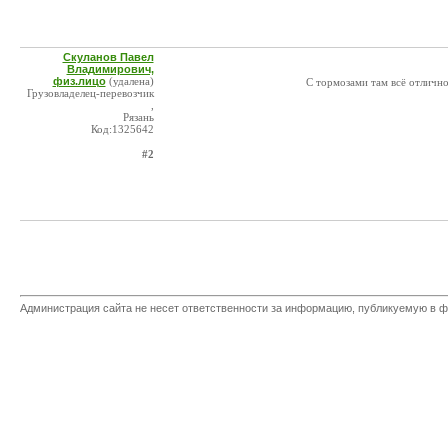
Скуланов Павел
Владимирович,
физ.лицо
(удалена)
С тормозами там всё отлично.
Грузовладелец-перевозчик
,
Рязань
Код:1325642
#2
Администрация сайта не несет ответственности за информацию, публикуемую в ф