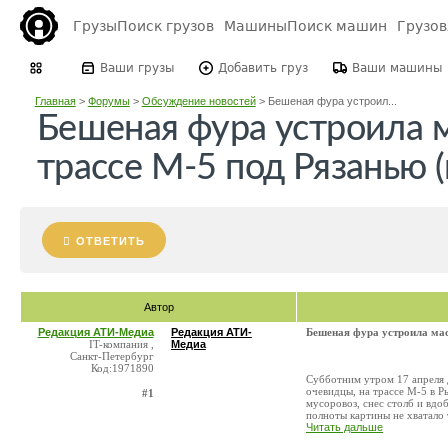
Грузы
Поиск грузов
Машины
Поиск машин
Грузо
Ваши грузы
Добавить груз
Ваши машины
Главная
>
Форумы
>
Обсуждение новостей
>
Бешеная фура устроил...
Бешеная фура устроила 
трассе М-5 под Рязанью (
ОТВЕТИТЬ
Автор
Редакция АТИ-Медиа
Редакция АТИ-
Бешеная фура устроила мас
IT-компания ,
Медиа
Санкт-Петербург
Код:1971890
Субботним утром 17 апреля 
очевидцы, на трассе М-5 в Р
#1
мусоровоз, снес столб и вдо
полноты картины не хватало т
Читать дальше