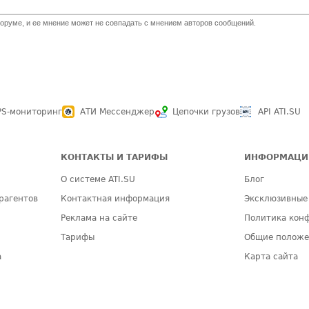
оруме, и ее мнение может не совпадать с мнением авторов сообщений.
PS-мониторинг
АТИ Мессенджер
Цепочки грузов
API ATI.SU
КОНТАКТЫ И ТАРИФЫ
ИНФОРМАЦИ
О системе ATI.SU
Блог
рагентов
Контактная информация
Эксклюзивные
Реклама на сайте
Политика кон
Тарифы
Общие полож
а
Карта сайта