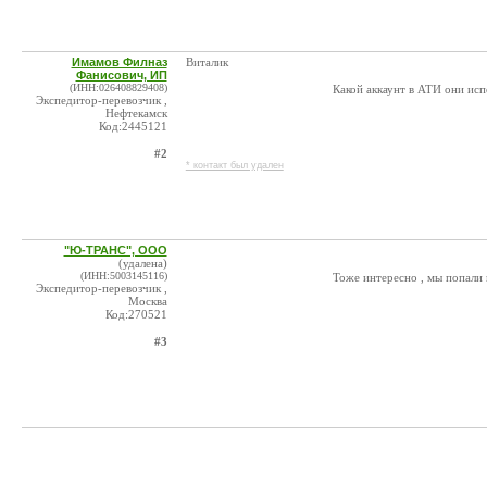
Имамов Филназ
Виталик
Фанисович, ИП
(ИНН:026408829408)
Какой аккаунт в АТИ они исп
Экспедитор-перевозчик ,
Нефтекамск
Код:2445121
#2
* контакт был удален
"Ю-ТРАНС", ООО
(удалена)
(ИНН:5003145116)
Тоже интересно , мы попали 
Экспедитор-перевозчик ,
Москва
Код:270521
#3