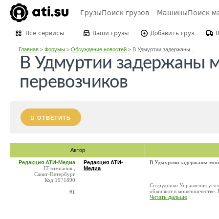
Грузы
Поиск грузов
Машины
Поиск м
Все сервисы
Ваши грузы
Добавить груз
Главная
>
Форумы
>
Обсуждение новостей
>
В Удмуртии задержаны...
В Удмуртии задержаны м
перевозчиков
ОТВЕТИТЬ
Автор
Редакция АТИ-Медиа
Редакция АТИ-
В Удмуртии задержаны мош
IT-компания ,
Медиа
Санкт-Петербург
Код:1971890
Сотрудники Управления уго
обвиняют в мошенничестве. П
#1
Читать дальше