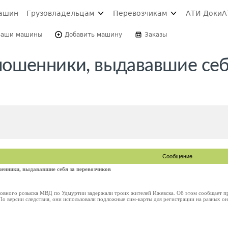
ашин
Грузовладельцам
Перевозчикам
АТИ-Доки
А
Ваши машины
Добавить машину
Заказы
ошенники, выдававшие себ
Сообщение
енники, выдававшие себя за перевозчиков
ловного розыска МВД по Удмуртии задержали троих жителей Ижевска. Об этом сообщает 
о версии следствия, они использовали подложные сим-карты для регистрации на разных онл