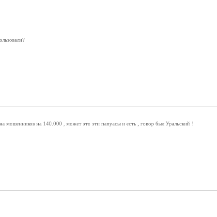
ользовали?
на мошенников на 140.000 , может это эти папуасы и есть , говор был Уральский !