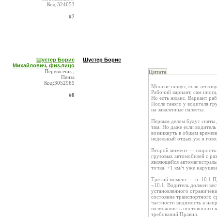
Код:324053
#7
Шустер Борис
Шустер Борис
Михайлович, физ.лицо
Перевозчик ,
Цитата
Пенза
.
Код:3052969
Многие пишут, если легкову
Рабочий вариант, сам иногд
#8
Но есть нюанс. Вариант раб
После такого у водителя гр
на заваленные паллеты.
Первым делом будут сняты д
там. Но даже если водитель
возникнуть в общем времени
недельный отдых уж и говор
Второй момент — скорость. 
грузовых автомобилей с раз
являющейся автомагистралью,
точка. +1 км/ч уже нарушен
Третий момент — п. 10.1 П
«10.1. Водитель должен ве
установленного ограничени
состояние транспортного ср
частности видимость в нап
возможность постоянного к
требований Правил.