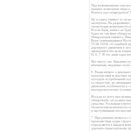
При возникновении опаснос
принять возможные меры к 
Боитесь груз повредиться? 
Ну и самое главное: в случ
экспертиза. На разрешение 
техническая возможность и
И если была, никого не буд
будет не сам факт обнаруж
обнаружения такового. Вари
Всем сомневающимся Постан
25.06.2024) «О судебной п
дорожного движения и эксп
завладением без цели хищен
П. 6, 7. И это лишь один д
Вот как-то так. Завалишь г
виноватым, медленно ехать 
6. Решая вопрос о виновно
происшествия вследствие п
исходить из требований пун
со скоростью, не превышаю
движения, особенности и с
метеорологические условия
Исходя из этого при возни
обнаружить, он должен при
средства. Уголовная ответс
техническая возможность и
и наступившими последстви
7. При решении вопроса о
происшествия судам следуе
определяется в каждом кон
дорожно-транспортному про