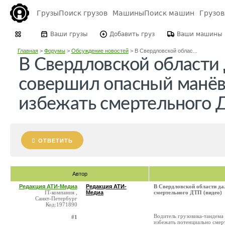
Грузы
Поиск грузов
Машины
Поиск машин
Грузо
Ваши грузы
Добавить груз
Ваши машины
Главная
>
Форумы
>
Обсуждение новостей
>
В Свердловской облас...
В Свердловской области
совершил опасный манёв
избежать смертельного Д
ОТВЕТИТЬ
Автор
Редакция АТИ-Медиа
Редакция АТИ-
В Свердловской области д
IT-компания ,
Медиа
смертельного ДТП (видео)
Санкт-Петербург
Код:1971890
Водитель грузовика-тандема
#1
избежать потенциально смер