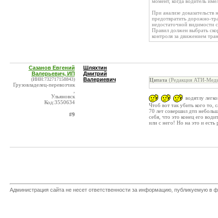
момент, когда водитель им
При анализе доказательств 
предотвратить дорожно-тра
недостаточной видимости сл
Правил должен выбрать ск
контроля за движением тра
Сазанов Евгений
Шляхтин
Валерьевич, ИП
Дмитрий
(ИНН:732717158843)
Валериевич
Цитата
(Редакция АТИ-Меди
Грузовладелец-перевозчик
,
Ульяновск
водятлу легков
Код:3550634
Чтоб вот так убить кого то,
70 лет совершил дтп неболь
#9
себя, что это конец его вод
или с него! Но на это и есть
Администрация сайта не несет ответственности за информацию, публикуемую в ф