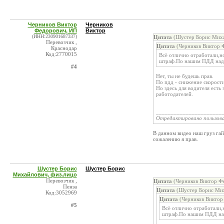
Черников Виктор
Черников
Федорович, ИП
Виктор
(ИНН:230901687337)
Цитата
(Шустер Борис Михай
Перевозчик ,
Цитата
(Черников Виктор 
Краснодар
Код:2770015
Всё отлично отработали,н
штраф.По нашим ПДД надо 
#4
Нет, ты не будешь прав.
По пдд - снижение скорости
Но здесь для водителя есть
работодателей.
______________________
Отредактировано пользов
В данном видео наш груз гай
сожалению я прав.
Шустер Борис
Шустер Борис
Михайлович, физ.лицо
Перевозчик ,
Цитата
(Черников Виктор Ф
Пенза
Цитата
(Шустер Борис Миха
Код:3052969
Цитата
(Черников Виктор
#5
Всё отлично отработали,
штраф.По нашим ПДД надо