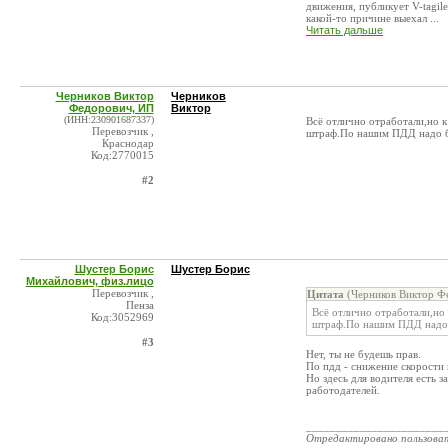
движения, публикует V-tagil
какой-то причине выехал ...
Читать дальше
Черников Виктор
Черников
Федорович, ИП
Виктор
(ИНН:230901687337)
Всё отлично отработали,но к
Перевозчик ,
штраф.По нашим ПДД надо би
Краснодар
Код:2770015
#2
Шустер Борис
Шустер Борис
Михайлович, физ.лицо
Перевозчик ,
Цитата
(Черников Виктор Ф
Пенза
Всё отлично отработали,но
Код:3052969
штраф.По нашим ПДД надо б
#3
Нет, ты не будешь прав.
По пдд - снижение скорости 
Но здесь для водителя есть 
работодателей.
_______________________
Отредактировано пользова