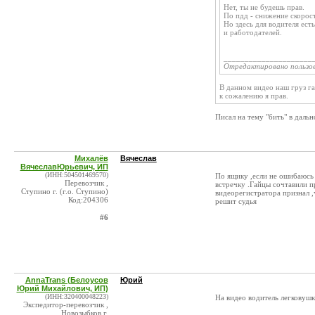
Нет, ты не будешь прав.
По пдд - снижение скорос
Но здесь для водителя ест
и работодателей.
_____________________
Отредактировано пользо
В данном видео наш груз га
к сожалению я прав.
Писал на тему "бить" в даль
Михалёв
Вячеслав
ВячеславЮрьевич, ИП
(ИНН:504501469570)
По ящику ,если не ошибаюсь 
Перевозчик ,
встречку .Гайцы сочтавили п
Ступино г. (г.о. Ступино)
видеорегистратора признал ,
Код:204306
решит судья
#6
AnnaTrans (Белоусов
Юрий
Юрий Михайлович, ИП)
(ИНН:320400048223)
На видео водитель легковуш
Экспедитор-перевозчик ,
Новозыбков г.