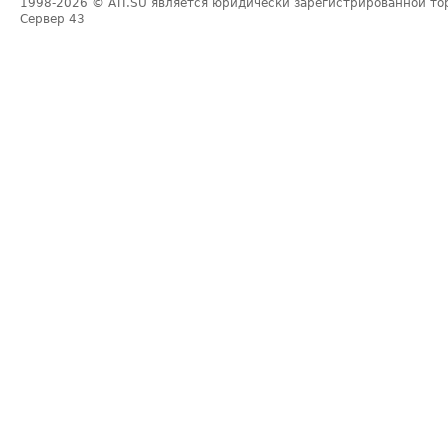
1998-2026
© ATI.SU является юридически зарегистрированной то
Сервер
43