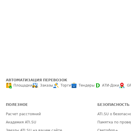
АВТОМАТИЗАЦИЯ ПЕРЕВОЗОК
Площадки
Заказы
Торги
Тендеры
АТИ-Доки
G
ПОЛЕЗНОЕ
БЕЗОПАСНОСТЬ
Расчет расстояний
ATI.SU о безопасн
Академия ATI.SU
Памятка по прове
Звезды ATI.SU на вашем сайте
Светофор+