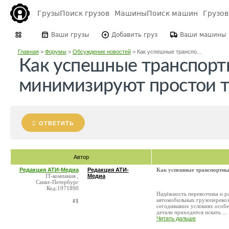
Грузы
Поиск грузов
Машины
Поиск машин
Грузо
Ваши грузы
Добавить груз
Ваши машины
Главная
>
Форумы
>
Обсуждение новостей
>
Как успешные транспо...
Как успешные транспорт
минимизируют простои 
ОТВЕТИТЬ
Автор
Редакция АТИ-Медиа
Редакция АТИ-
Как успешные транспортны
IT-компания ,
Медиа
Санкт-Петербург
Код:1971890
Надёжность перевозчика и р
автомобильных грузоперевоз
#1
сегодняшних условиях особен
детали приходится искать ...
Читать дальше