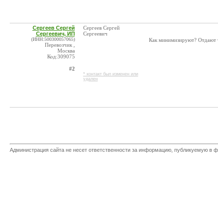
Сергеев Сергей
Сергеев Сергей
Сергеевич, ИП
Сергеевич
(ИНН:500300057065)
Как минимизируют? Отдают 
Перевозчик ,
Москва
Код:309075
#2
* контакт был изменен или
удален
Администрация сайта не несет ответственности за информацию, публикуемую в ф