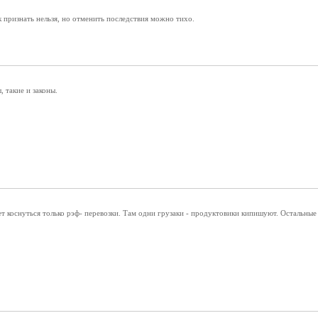
к признать нельзя, но отменить последствия можно тихо.
 такие и законы.
т коснуться только рэф- перевозки. Там одни грузаки - продуктовики кипишуют. Остальные