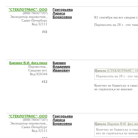
"СТЕКЛОТРАНС", ООО
Григорьева
(ИНН:7805677207)
Лариса
Экспедитор-перевозчик ,
Борисовна
К1 сентября мы все увидим г
Санкт-Петербург
Код:32111
Переносить на 28 г. -это чи
#11
Бармин В.И. физ.лицо
Бармин
Перевозчик ,
Владимир
Сандово пгт.
Иванович
Цитата
(СТЕКЛОТРАНС", ОО
Код:926344
Переносить на 28 г. -это ч
#12
Конечно не бывает,ну в смыс
не спрятался,я не виноват.
"СТЕКЛОТРАНС", ООО
Григорьева
(ИНН:7805677207)
Лариса
Экспедитор-перевозчик ,
Борисовна
Цитата
(Бармин В.И. физ.ли
Санкт-Петербург
Конечно не бывает,ну в смы
Код:32111
кто не спрятался,я не винова