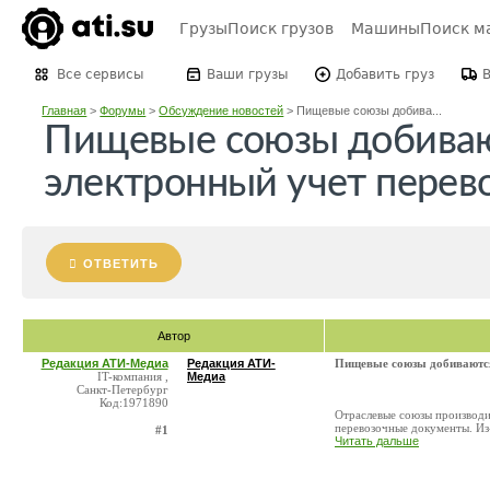
Грузы
Поиск грузов
Машины
Поиск м
Все сервисы
Ваши грузы
Добавить груз
Главная
>
Форумы
>
Обсуждение новостей
>
Пищевые союзы добива...
Пищевые союзы добивают
электронный учет перев
ОТВЕТИТЬ
Автор
Редакция АТИ-Медиа
Редакция АТИ-
Пищевые союзы добиваются 
IT-компания ,
Медиа
Санкт-Петербург
Код:1971890
Отраслевые союзы производит
перевозочные документы. Из-
#1
Читать дальше