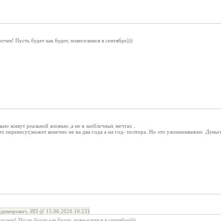
очек! Пусть будет как будет, повеселимся в сентябре)))
ьно живут реальной жизнью ,а не в заоблочных мечтах .
то перенесут,может конечно не на два года а на год- полтора .Но это ужеинемважно .Деньг
адимирович, ИП @ 15.06.2026 10:23)
рочек! Пусть будет как будет, повеселимся в сентябре)))