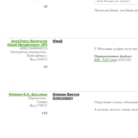
Твоя Вольво не летает?
#8
Летает,низЭнько ,низЭнько,в
AnnaTrans (Белоусов
Юрий
Юрий Михайлович, ИП)
(ИНН:320400048223)
У Михалёва график получше
Экспедитор-перевозчик ,
Новозыбков г.
Прикрепленные файлы:
Код:324053
IMG_5107.png
(329228)
#9
Илюхин В.А. физ.лицо
Илюхин Виктор
Перевозчик ,
Алексеевич
Самара
Отраслевые союзы, объединя
Код:178651
А почему молчат союзы эксп
#10