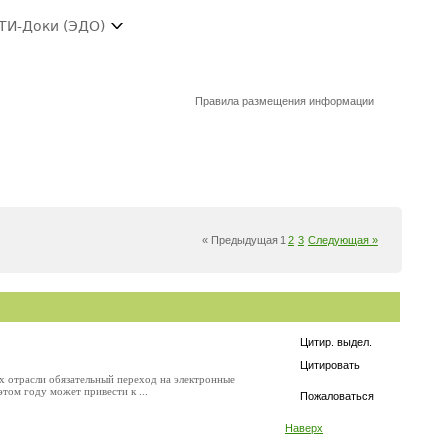
ТИ-Доки (ЭДО)
Правила размещения информации
« Предыдущая
1
2
3
Следующая »
Цитир. выдел.
Цитировать
х отрасли обязательный переход на электронные
том году может привести к ...
Пожаловаться
Наверх