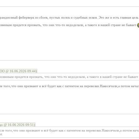
рандиозный фейерверк из сбоев, пустых полок и судебных исков. Это же и есть главная це
новникам придется признать, что они что-то недоделали, а такого в нашей стране не бывает
О @ 16.06.2026 09:44)
иновникам придется признать, что они что-то недоделали, а такого в нашей стране не бывает
ле того,что они признают и всё будет как с патентом на перевозки.Накосячили,а потом нача
цо @ 16.06.2026 09:51)
сле того,что они признают и всё будет как с патентом на перевозки.Накосячили,а потом на
т.