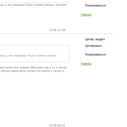
да ,а на заправках будут шланги вокруг колонок
Пожаловаться
Наверх
15.06 12:38
Цитир. выдел.
Цитировать
Пожаловаться
иода ,а на заправках будут шланги вокруг
Наверх
типа запастись жирком.Недельки две,а то и месяц
лебедь раком щуку решил поставить у пруда и
16.06 08:42