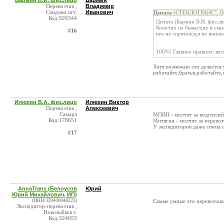
Бармин В.И. физ.лицо
Бармин
Перевозчик ,
Владимир
Сандово пгт.
Иванович
Цитата
(СТЕКЛОТРАНС", ОО
Код:926344
Цитата (Бармин В.И. физ.ли
Конечно не бывает,ну в смы
#16
кто не спрятался,я не винова
100%! Главное правило: кос
Хотя возможно это делается
работайте,братья,работайте,
Илюхин В.А. физ.лицо
Илюхин Виктор
Перевозчик ,
Алексеевич
Самара
МПВП - молчит за водителей
Код:178651
Митягин - молчит за перевоз
У экспедиторов даже союза с
#17
AnnaTrans (Белоусов
Юрий
Юрий Михайлович, ИП)
(ИНН:320400048223)
Самые умные это перевозчик
Экспедитор-перевозчик ,
Новозыбков г.
Код:324053