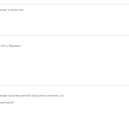
идимо к непогоде.
 чем у Бармина
ющие производителей продуктов питания, (с).
едиторов?