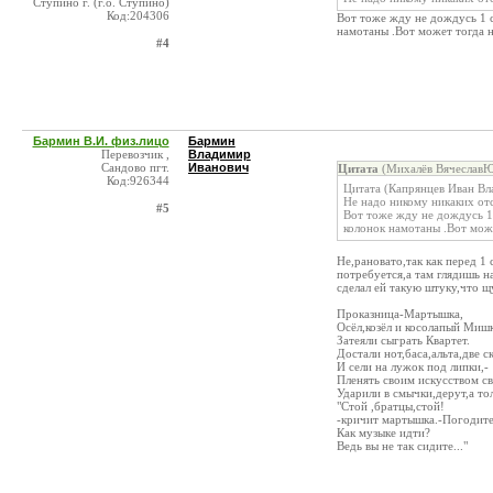
Ступино г. (г.о. Ступино)
Код:204306
Вот тоже жду не дождусь 1 с
намотаны .Вот может тогда н
#4
Бармин В.И. физ.лицо
Бармин
Перевозчик ,
Владимир
Сандово пгт.
Иванович
Цитата
(Михалёв ВячеславЮ
Код:926344
Цитата (Капрянцев Иван Вл
Не надо никому никаких отс
#5
Вот тоже жду не дождусь 1 
колонок намотаны .Вот може
Не,рановато,так как перед 1 
потребуется,а там глядишь 
сделал ей такую штуку,что щ
Проказница-Мартышка,
Осёл,козёл и косолапый Миш
Затеяли сыграть Квартет.
Достали нот,баса,альта,две с
И сели на лужок под липки,-
Пленять своим искусством св
Ударили в смычки,дерут,а тол
"Стой ,братцы,стой!
-кричит мартышка.-Погодите
Как музыке идти?
Ведь вы не так сидите..."