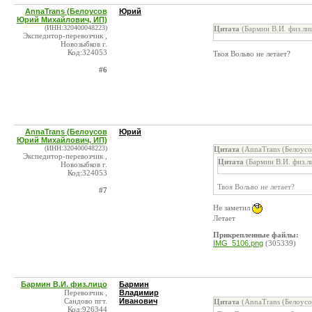
AnnaTrans (Белоусов
Юрий
Юрий Михайлович, ИП)
(ИНН:320400048223)
Цитата
(Бармин В.И. физ.ли
Экспедитор-перевозчик ,
Новозыбков г.
Код:324053
Твоя Вольво не летает?
#6
AnnaTrans (Белоусов
Юрий
Юрий Михайлович, ИП)
(ИНН:320400048223)
Цитата
(AnnaTrans (Белоус
Экспедитор-перевозчик ,
Цитата
(Бармин В.И. физ.л
Новозыбков г.
Код:324053
Твоя Вольво не летает?
#7
Не заметил
Летает
Прикрепленные файлы:
IMG_5106.png
(305339)
Бармин В.И. физ.лицо
Бармин
Перевозчик ,
Владимир
Сандово пгт.
Иванович
Цитата
(AnnaTrans (Белоус
Код:926344