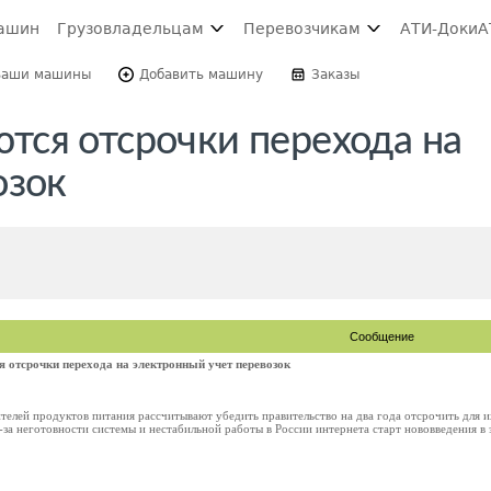
ашин
Грузовладельцам
Перевозчикам
АТИ-Доки
А
Ваши машины
Добавить машину
Заказы
ся отсрочки перехода на
озок
Сообщение
отсрочки перехода на электронный учет перевозок
елей продуктов питания рассчитывают убедить правительство на два года отсрочить для и
за неготовности системы и нестабильной работы в России интернета старт нововведения в э