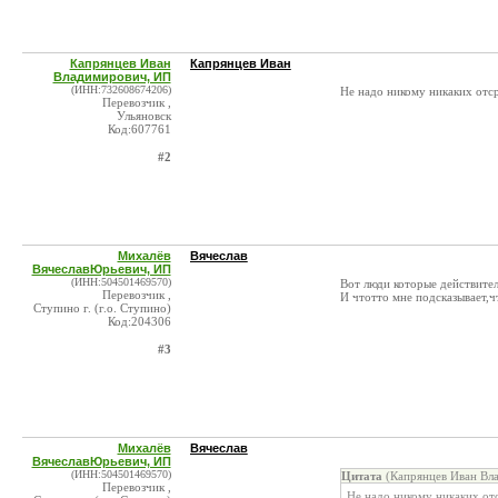
Капрянцев Иван
Капрянцев Иван
Владимирович, ИП
(ИНН:732608674206)
Не надо никому никаких отср
Перевозчик ,
Ульяновск
Код:607761
#2
Михалёв
Вячеслав
ВячеславЮрьевич, ИП
(ИНН:504501469570)
Вот люди которые действител
Перевозчик ,
И чтотто мне подсказывает,ч
Ступино г. (г.о. Ступино)
Код:204306
#3
Михалёв
Вячеслав
ВячеславЮрьевич, ИП
(ИНН:504501469570)
Цитата
(Капрянцев Иван Вл
Перевозчик ,
Не надо никому никаких отс