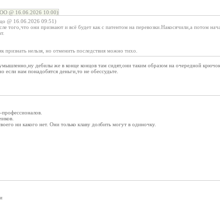
О @ 16.06.2026 10:00)
цо @ 16.06.2026 09:51)
сле того,что они признают и всё будет как с патентом на перевозки.Накосячили,а потом на
т.
як признать нельзя, но отменить последствия можно тихо.
 умышленно,ну дебилы же в конце концов там сидят,они таким образом на очередной крюч
но если нам понадобятся деньги,то не обессудьте.
-профессионалов.
чиков.
воего ни какого нет. Они только клаву долбить могут в одиночку.
и