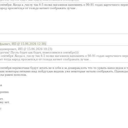
ентября .Когда к ,числу так 4-5 полки магазинов напомнять о 90-91 годах карточного перио
арод проснется,и от голода начнет соображать лучше .
рьевич, ИП @ 15.06.2026 12:38)
адимирович, ИП @ 15.06.2026 10:23)
рочек! Пусть будет как будет, повеселимся в сентябре)))
сентября .Когда к ,числу так 4-5 полки магазинов напомнять о 90-91 годах карточного пер
т тогда народ проснется,и от голода начнет соображать лучше .
сентября перевозчики будут летать не в себя и за доширак,хоть что то урвать напоследок и 
наши новаторы пятками взад пойдут,как видишь уже некоторые начали соображать..Однажды 
ука раком поползла.
ка
крипки.
ет.
ку нет.
!