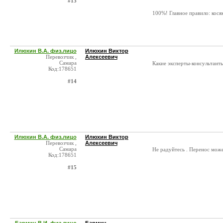
#13
100%! Главное правило: кося
Илюхин В.А. физ.лицо
Илюхин Виктор
Перевозчик ,
Алексеевич
Самара
Какие эксперты-консультанты,
Код:178651
#14
Илюхин В.А. физ.лицо
Илюхин Виктор
Перевозчик ,
Алексеевич
Самара
Не радуйтесь . Перенос може
Код:178651
#15