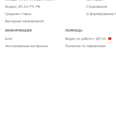
Индекс ATI.SU FTL РФ
Страхование
Средние ставки
О формировании 
Выгодные направления
ИНФОРМАЦИЯ
ПОМОЩЬ
Блог
Видео по работе с ATI.SU
Эксклюзивные материалы
Полезное по перевозкам
Политика конфиденциальности
Часто задаваемые вопросы (FA
Общие положения
Техническая информация
Карта сайта
ЗАДАТЬ ВОПРОС