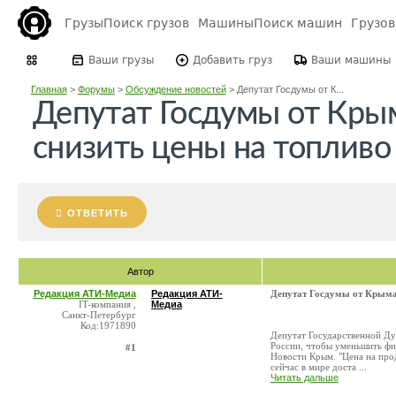
Грузы
Поиск грузов
Машины
Поиск машин
Грузо
Ваши грузы
Добавить груз
Ваши машины
Главная
>
Форумы
>
Обсуждение новостей
>
Депутат Госдумы от К...
Депутат Госдумы от Кр
снизить цены на топливо
ОТВЕТИТЬ
Автор
Редакция АТИ-Медиа
Редакция АТИ-
Депутат Госдумы от Крыма
IT-компания ,
Медиа
Санкт-Петербург
Код:1971890
Депутат Государственной Д
России, чтобы уменьшить фин
#1
Новости Крым. "Цена на проду
сейчас в мире доста ...
Читать дальше