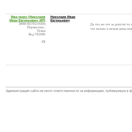
Ива-транс (Николаев
Николаев Иван
Иван Евгеньевич, ИП)
Евгеньевич
(ИНН:602705219264)
Да что же это за депутат то 
Перевозчик ,
что можно и нельзя цены п
Псков
Код:782686
#2
Администрация сайта не несет ответственности за информацию, публикуемую в ф