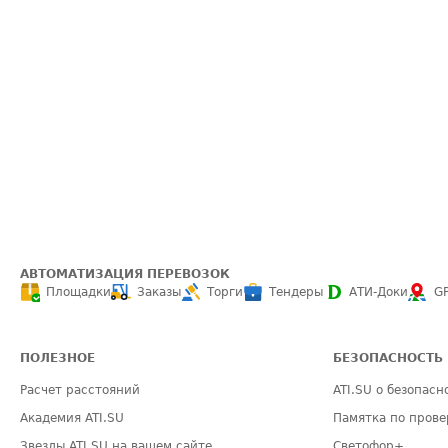
АВТОМАТИЗАЦИЯ ПЕРЕВОЗОК
Площадки
Заказы
Торги
Тендеры
АТИ-Доки
G
ПОЛЕЗНОЕ
БЕЗОПАСНОСТЬ
Расчет расстояний
ATI.SU о безопасн
Академия ATI.SU
Памятка по прове
Звезды ATI.SU на вашем сайте
Светофор+