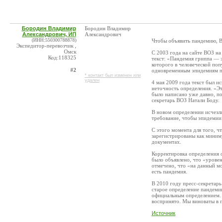
Бородин Владимир
Бородин Владимир
Александрович, ИП
Александрович
(ИНН:550300788878)
Чтобы объявить пандемию, В
Экспедитор-перевозчик ,
Омск
C 2003 года на сайте ВОЗ н
Код:118325
текст: «Пандемия гриппа — 
которого в человеческой поп
#2
одновременным эпидемиям п
* контакт был изменен или
удален
4 мая 2009 года текст был 
неточность определения. «Э
было написано уже давно, по
секретарь ВОЗ Натали Боду.
В новом определении исчезл
требование, чтобы эпидемии
С этого момента для того, 
зарегистрированы как миниму
документах.
Корректировка определения 
было объявлено, что «урове
отмечено, что «на данный мо
есть пандемия.
В 2010 году пресс-секретарь
старое определение пандеми
официальным определением. «
воспринято. Мы виноваты в 
Источник