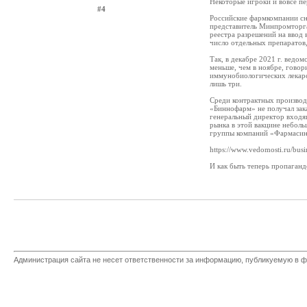
Некоторые игроки и вовсе пе
#4
Российские фармкомпании сн
представитель Минпромторга
реестра разрешений на ввод
число отдельных препаратов,
Так, в декабре 2021 г. ведо
меньше, чем в ноябре, говор
иммунобиологических лекарст
лишь три.
Среди контрактных производи
«Биннофарм» не получал зака
генеральный директор вход
рынка в этой вакцине неболь
группы компаний «Фармасин
https://www.vedomosti.ru/busi
И как быть теперь пропаган
Администрация сайта не несет ответственности за информацию, публикуемую в ф