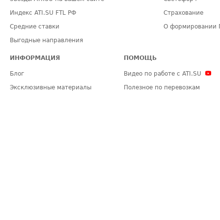
Индекс ATI.SU FTL РФ
Страхование
Средние ставки
О формировании 
Выгодные направления
ИНФОРМАЦИЯ
ПОМОЩЬ
Блог
Видео по работе с ATI.SU
Эксклюзивные материалы
Полезное по перевозкам
Политика конфиденциальности
Часто задаваемые вопросы (FA
Общие положения
Техническая информация
Карта сайта
ЗАДАТЬ ВОПРОС