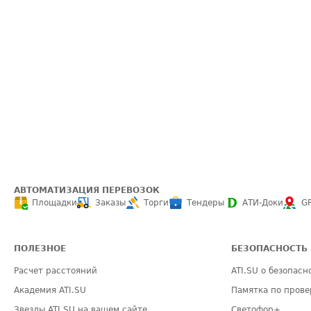
АВТОМАТИЗАЦИЯ ПЕРЕВОЗОК
Площадки
Заказы
Торги
Тендеры
АТИ-Доки
G
ПОЛЕЗНОЕ
БЕЗОПАСНОСТЬ
Расчет расстояний
ATI.SU о безопасн
Академия ATI.SU
Памятка по прове
Звезды ATI.SU на вашем сайте
Светофор+