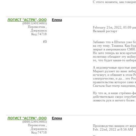
С этого момента, как говорит
ЛОГИСТ "АСТРА", ООО
Елена
(ИНН:5249134065)
Перевозчик ,
February 21st, 2022, 01:09 p
Дзержинск
Великий рестарт
Код:74718
#3
Забавно что в Штатах уже бо
на эту тему. Тишина. Как бу
закрыт в американских СМИ.
Но зато теперь во всю крича
политики обещают эту войну 
то, что будет какая-то кибе
А недоверчивые простые амер
Маркет рухнет по вине либер
исчезнут, и обвинят в этом 
электричество, и да... это Р
правительства которое само в
Сначала был театр пандемии,
Ну что ж, в наше стрёмно-ф
действительно скоро отрубят
ловкость рук и ничего более.
ЛОГИСТ "АСТРА", ООО
Елена
(ИНН:5249134065)
Перевозчик ,
Производство вакцин от кор
Дзержинск
Feb. 22nd, 2022 at 8:56 AM
Код:74718