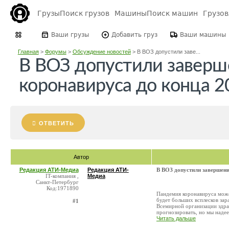
Грузы
Поиск грузов
Машины
Поиск машин
Грузо
Ваши грузы
Добавить груз
Ваши машины
Главная
>
Форумы
>
Обсуждение новостей
>
В ВОЗ допустили заве...
В ВОЗ допустили заверш
коронавируса до конца 2
ОТВЕТИТЬ
Автор
Редакция АТИ-Медиа
Редакция АТИ-
В ВОЗ допустили завершени
IT-компания ,
Медиа
Санкт-Петербург
Код:1971890
Пандемия коронавируса может
будет больших всплесков зар
#1
Всемирной организации здра
прогнозировать, но мы надеем
Читать дальше