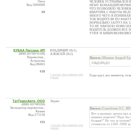
Омск
ЧЕЛОВЕК УСТРАИВАЛСЯ 
Код:5064068
НЕМУ КОМАНДИРОВОЧНЫЕ
ЧТО ПОЗВОЛЯЛО ЧЕЛОВЕ
#9
КВАРТИРА С РАБОТЫ ВЕД
МНОГО ЧЕГО Я ПОНИМАЮ 
ТОК ВОДИТЕЛИ ПО ФАКТУ
НОРМАЛЬНО ЗАГРУЗ НА З
ТО НЕ ХВАТИЛО ПОВЕСИЛ
ВОДИТЕЛЬ ДОЛЖЕН ВСЕ 
УТЮГ И МИКРОВОЛНОВК
КУБАА Лассаад, ИП
ВЛАДИМИР (№1),
(ИНН:301700791100)
АЛЕКСЕЙ (№2)
Перевозчик ,
Цитата
(Шанкин Андрей Ермо
Астрахань
ЗЛЬДОРАДО
Код:86665
#10
* контакт был изменен или
Годы идут, все меняется, то
удален
ТатТрансАвто, ООО
Эндже
(ИНН:1657083206)
Экспедитор-перевозчик ,
Цитата
(Самойлова О.С. ИП 
Казань
Вот к примеру цитата про к
Код:273136
машину вскроют? Надо бы за
больше?" Ну что за тупизм?
#11
стоимость от 1500 -5000 за 
* контакт был изменен или
удален