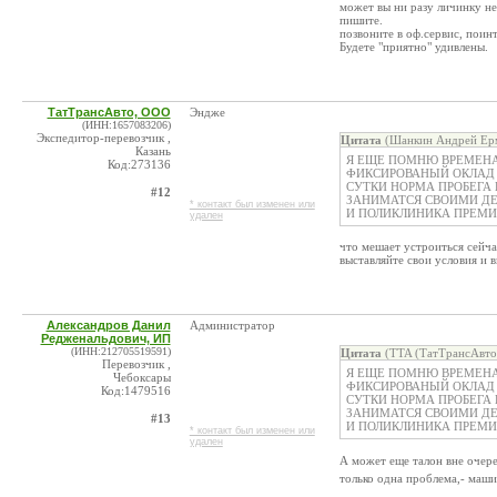
может вы ни разу личинку не 
пишите.
позвоните в оф.сервис, поин
Будете "приятно" удивлены.
ТатТрансАвто, ООО
Эндже
(ИНН:1657083206)
Экспедитор-перевозчик ,
Цитата
(Шанкин Андрей Ермо
Казань
Я ЕЩЕ ПОМНЮ ВРЕМЕНА
Код:273136
ФИКСИРОВАНЫЙ ОКЛАД 
СУТКИ НОРМА ПРОБЕГА 
#12
ЗАНИМАТСЯ СВОИМИ ДЕ
* контакт был изменен или
И ПОЛИКЛИНИКА ПРЕМИИ
удален
что мешает устроиться сейча
выставляйте свои условия и в
Александров Данил
Администратор
Редженальдович, ИП
(ИНН:212705519591)
Цитата
(TTA (ТатТрансАвто
Перевозчик ,
Я ЕЩЕ ПОМНЮ ВРЕМЕНА
Чебоксары
ФИКСИРОВАНЫЙ ОКЛАД 
Код:1479516
СУТКИ НОРМА ПРОБЕГА 
ЗАНИМАТСЯ СВОИМИ ДЕ
#13
И ПОЛИКЛИНИКА ПРЕМИИ
* контакт был изменен или
удален
А может еще талон вне очере
только одна проблема,- маш