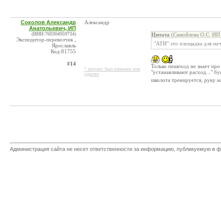
Соколов Александр
Александр
Анатольевич, ИП
(ИНН:760304959734)
Цитата
(Самойлова О.С. ИП 
Экспедитор-перевозчик ,
"АТИ" это площадка для на
Ярославль
Код:81755
#14
Только пешеход не знает про
* контакт был изменен или
"устанавливают расход..." бу
удален
школота тренируется, руку н
Администрация сайта не несет ответственности за информацию, публикуемую в ф