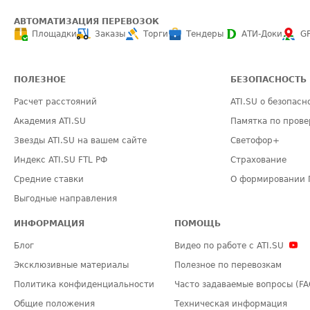
АВТОМАТИЗАЦИЯ ПЕРЕВОЗОК
Площадки
Заказы
Торги
Тендеры
АТИ-Доки
G
ПОЛЕЗНОЕ
БЕЗОПАСНОСТЬ
Расчет расстояний
ATI.SU о безопасн
Академия ATI.SU
Памятка по прове
Звезды ATI.SU на вашем сайте
Светофор+
Индекс ATI.SU FTL РФ
Страхование
Средние ставки
О формировании 
Выгодные направления
ИНФОРМАЦИЯ
ПОМОЩЬ
Блог
Видео по работе с ATI.SU
Эксклюзивные материалы
Полезное по перевозкам
Политика конфиденциальности
Часто задаваемые вопросы (FA
Общие положения
Техническая информация