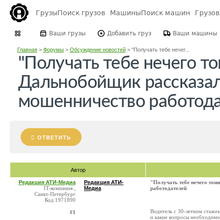
Грузы
Поиск грузов
Машины
Поиск машин
Грузо
Ваши грузы
Добавить груз
Ваши машины
Главная
>
Форумы
>
Обсуждение новостей
>
"Получать тебе нечег...
"Получать тебе нечего то
Дальнобойщик рассказал
мошенничество работод
ОТВЕТИТЬ
Автор
Редакция АТИ-Медиа
Редакция АТИ-
"Получать тебе нечего тон
IT-компания ,
Медиа
работодателей
Санкт-Петербург
Код:1971890
Водитель с 30-летним стажем
#1
и какие вопросы необходимо 