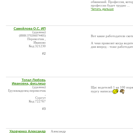
обвинений. Профессия, котора
профессии будет трудно ...
Читать дальше
Самойлова О.С. ИП
(удалена)
(ИНН:370266074405)
Вот какие работодатели скот
Перевозчик ,
Иваново
А чеки привозит когда водите
Код:321230
дня вперед - тоже работодат
#2
Топал Любовь
Ивановна, физ.лицо
(удалена)
Щас водетелей 1 на 100 пор
Грузовладелец-перевозчик
пургу написал
,
Сургут
Код:722767
#3
Удовченко Александр
Александр