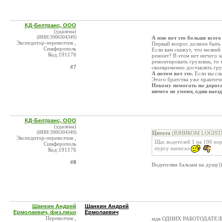
КД-Белтранс, ООО
(удалена)
(ИНН:3906304349)
А мне вот это больше всего
Экспедитор-перевозчик ,
Первый вопрос должен быть н
Симферополь
Если вам скажут, что мелкий
Код:191176
ремонт? В этом нет ничего з
ремонтировать грузовик, то 
#7
своевременно доставлять гру
А потом вот это.
Если вы слы
Этого братства уже практиче
Некому помогать на дорога
ничего не умеют, одни наез
КД-Белтранс, ООО
(удалена)
(ИНН:3906304349)
Цитата
(ЮНИКОМ LOGISTICS 
Экспедитор-перевозчик ,
Щас водетелей 1 на 100 по
Симферополь
пургу написал
Код:191176
#8
Водителям бальзам на душу))
Шанкин Андрей
Шанкин Андрей
Ермолаевич, физ.лицо
Ермолаевич
Перевозчик ,
мдя ОДНИХ РАБОТОДАТЕЛ