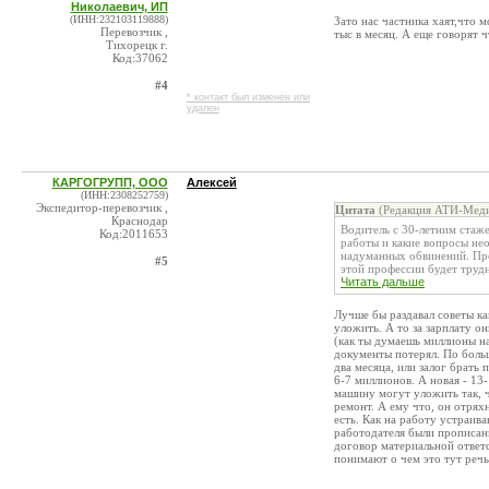
Николаевич, ИП
(ИНН:232103119888)
Зато нас частника хаят,что 
Перевозчик ,
тыс в месяц. А еще говорят ч
Тихорецк г.
Код:37062
#4
* контакт был изменен или
удален
КАРГОГРУПП, ООО
Алексей
(ИНН:2308252759)
Экспедитор-перевозчик ,
Цитата
(Редакция АТИ-Меди
Краснодар
Водитель с 30-летним стаже
Код:2011653
работы и какие вопросы нео
надуманных обвинений. Проф
#5
этой профессии будет трудно
Читать дальше
Лучше бы раздавал советы ка
уложить. А то за зарплату о
(как ты думаешь миллионы на
документы потерял. По боль
два месяца, или залог брать
6-7 миллионов. А новая - 13
машину могут уложить так, ч
ремонт. А ему что, он отрях
есть. Как на работу устраив
работодателя были прописаны
договор материальной ответс
понимают о чем это тут речь