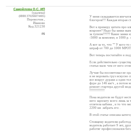
Самойлова О.С. ИП
(удалена)
(ИНН:370266074405)
У меня складывается впечат
Перевозчик ,
блогеров!!! Каждая вторая с
Иваново
Код:321230
Вот к примеру цитата про кл
вскроют? Надо бы замки выпи
#6
за тупизм????? Какие замки 
-5000 за комплект, и 1000 р. 
А вот за то, что "" У кого-т
штраф от 700 до 1000 МРОТ и
Вот теперь посчитайте и по
Если действительно существуе
статьи мало чем от него отли
Лучше бы посоветовал не орат
и не воровать груз искусно 
все вокруг дураки а одни тол
фуре до 146 км/ч , а потом мы
ремонт стартера другой моде
!!!!!!!!!!!!!
Пока водители не будут нест
него зарплату всего лишь за
отлетела кабина , и то что м
2200 км .забрать его .
В этой статье описана катего
Стоящему водителю работодат
водитель работает 9 лет, дру
работяг профессионалов бе