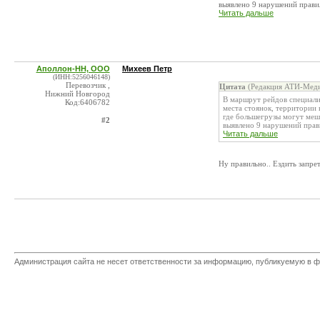
выявлено 9 нарушений правил
Читать дальше
Аполлон-НН, ООО
Михеев Петр
(ИНН:5256046148)
Перевозчик ,
Цитата
(Редакция АТИ-Меди
Нижний Новгород
В маршрут рейдов специал
Код:6406782
места стоянок, территории 
где большегрузы могут ме
#2
выявлено 9 нарушений прави
Читать дальше
Ну правильно.. Ездить запрет
Администрация сайта не несет ответственности за информацию, публикуемую в ф