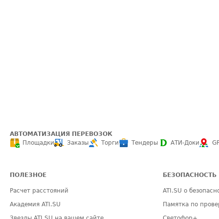
АВТОМАТИЗАЦИЯ ПЕРЕВОЗОК
Площадки
Заказы
Торги
Тендеры
АТИ-Доки
G
ПОЛЕЗНОЕ
БЕЗОПАСНОСТЬ
Расчет расстояний
ATI.SU о безопасн
Академия ATI.SU
Памятка по прове
Звезды ATI.SU на вашем сайте
Светофор+