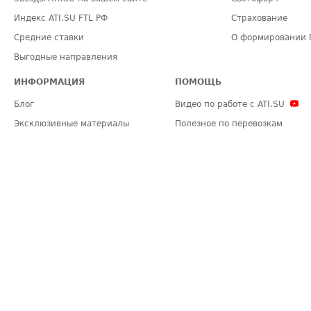
Индекс ATI.SU FTL РФ
Страхование
Средние ставки
О формировании 
Выгодные направления
ИНФОРМАЦИЯ
ПОМОЩЬ
Блог
Видео по работе с ATI.SU
Эксклюзивные материалы
Полезное по перевозкам
Политика конфиденциальности
Часто задаваемые вопросы (FA
Общие положения
Техническая информация
Карта сайта
ЗАДАТЬ ВОПРОС