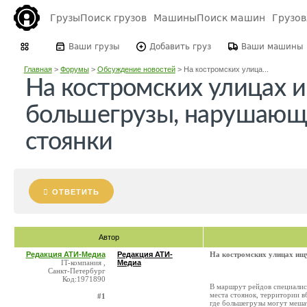
Грузы
Поиск грузов
Машины
Поиск машин
Грузо
Ваши грузы
Добавить груз
Ваши машины
Главная
>
Форумы
>
Обсуждение новостей
>
На костромских улица...
На костромских улицах 
большегрузы, нарушающ
стоянки
ОТВЕТИТЬ
Автор
Редакция АТИ-Медиа
Редакция АТИ-
На костромских улицах ищ
IT-компания ,
Медиа
Санкт-Петербург
Код:1971890
В маршрут рейдов специали
места стоянок, территории в
#1
где большегрузы могут меша