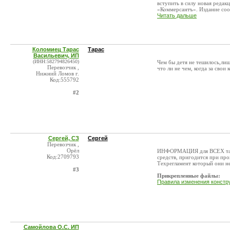
вступить в силу новая редак
«Коммерсантъ». Издание сооб
Читать дальше
Коломиец Тарас
Тарас
Васильевич, ИП
(ИНН:582794826450)
Чем бы детя не тешилось,лиш
Перевозчик ,
что ли не чем, когда за свои
Нижний Ломов г.
Код:555792
#2
Сергей, СЗ
Сергей
Перевозчик ,
Орёл
ИНФОРМАЦИЯ для ВСЕХ так 
Код:2709793
средств, пригодится при пр
Техрегламент который они н
#3
Прикрепленные файлы:
Правила изменения констр
Самойлова О.С. ИП