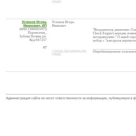
удален
Устинов Игорь
Устинов Игорь
Иванович, ИП
Иванович
(ИНН:130800019475)
"Координатор движения «Син
Перевозчик ,
Check Engine) нередко появл
Зубова Поляна рп.
несправедливо." О какой сп
Код:847257
побор с "алегархов перевозчи
#7
_______________________
* контакт был изменен или
Отредактировано пользова
удален
Администрация сайта не несет ответственности за информацию, публикуемую в ф