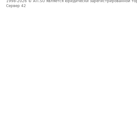
1998-2026
© ATI.SU является юридически зарегистрированной то
Сервер
42