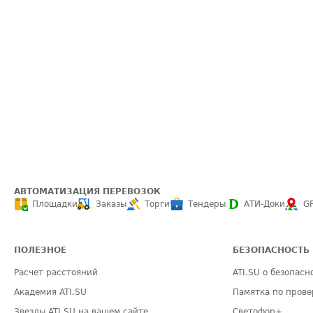
АВТОМАТИЗАЦИЯ ПЕРЕВОЗОК
Площадки
Заказы
Торги
Тендеры
АТИ-Доки
G
ПОЛЕЗНОЕ
БЕЗОПАСНОСТЬ
Расчет расстояний
ATI.SU о безопасн
Академия ATI.SU
Памятка по прове
Звезды ATI.SU на вашем сайте
Светофор+