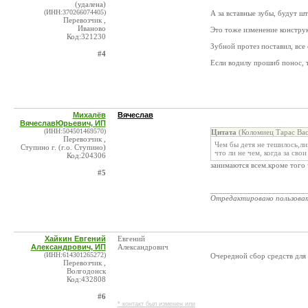
(удалена)
(ИНН:370266074405)
А за вставные зубы, будут ш
Перевозчик ,
Иваново
Это тоже изменение констру
Код:321230
Зубной протез поставил, все
#4
Если водилу прошиб понос, 
Михалёв
Вячеслав
ВячеславЮрьевич, ИП
(ИНН:504501469570)
Цитата
(Коломиец Тарас Вас
Перевозчик ,
Чем бы детя не тешилось,ли
Ступино г. (г.о. Ступино)
что ли не чем, когда за сво
Код:204306
занимаются всем.кроме того
#5
_______________________
Отредактировано пользова
Хайкин Евгений
Евгений
Александрович, ИП
Александрович
(ИНН:614301265272)
Очередной сбор средств для 
Перевозчик ,
Волгодонск
Код:432808
#6
* контакт был изменен или