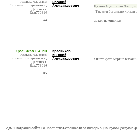
(ИНН:650702756163)
Евгений
Экспедитор-перевозчик ,
Александрович
Цитата
(Луговский Дмитрий 
Долинск г.
Так если бы сильно хотели 
Код:779316
#4
может не опытные
Красников Е.А. ИП
Красников
(ИНН:650702756163)
Евгений
Экспедитор-перевозчик ,
Александрович
в инсте фото мерина выложил
Долинск г.
Код:779316
#5
Администрация сайта не несет ответственности за информацию, публикуемую в ф