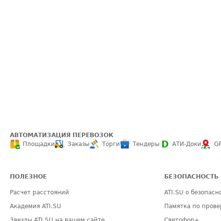
АВТОМАТИЗАЦИЯ ПЕРЕВОЗОК
Площадки
Заказы
Торги
Тендеры
АТИ-Доки
G
ПОЛЕЗНОЕ
БЕЗОПАСНОСТЬ
Расчет расстояний
ATI.SU о безопасн
Академия ATI.SU
Памятка по прове
Звезды ATI.SU на вашем сайте
Светофор+