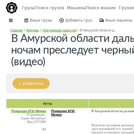
Грузы
Поиск грузов
Машины
Поиск машин
Грузо
Ваши грузы
Добавить груз
Ваши машины
Главная
>
Форумы
>
Обсуждение новостей
>
В Амурской области д...
В Амурской области дал
ночам преследует черны
(видео)
ОТВЕТИТЬ
Автор
Редакция АТИ-Медиа
Редакция АТИ-
В Амурской области дально
IT-компания ,
Медиа
Санкт-Петербург
Код:1971890
Водитель грузовика выложил 
преследовавший его черный M
#1
пытался остановить грузовой