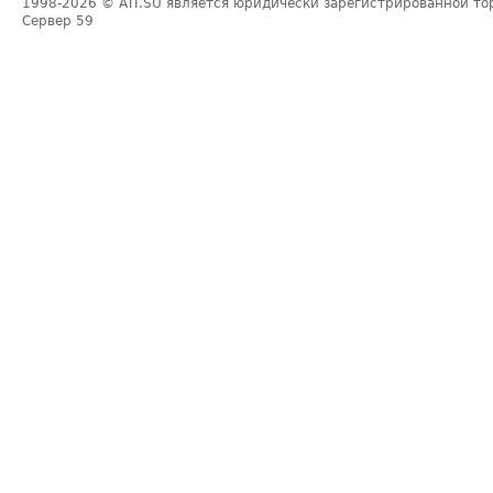
1998-2026
© ATI.SU является юридически зарегистрированной то
Сервер
59