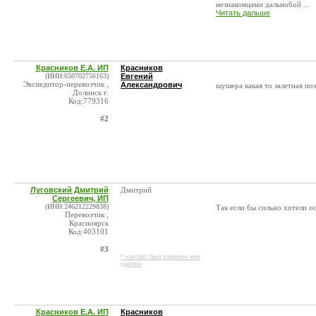
незнакомцами дальнобой ...
Читать дальше
Красников Е.А. ИП
Красников
(ИНН:650702756163)
Евгений
Экспедитор-перевозчик ,
Александрович
шушера какая то залетная по
Долинск г.
Код:779316
#2
Луговский Дмитрий
Дмитрий
Сергеевич, ИП
(ИНН:246212229838)
Так если бы сильно хотели ос
Перевозчик ,
Красноярск
Код:403101
#3
* контакт был изменен или
удален
Красников Е.А. ИП
Красников