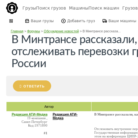
Грузы
Поиск грузов
Машины
Поиск машин
Грузо
Ваши грузы
Добавить груз
Ваши машины
Главная
>
Форумы
>
Обсуждение новостей
>
В Минтрансе рассказа...
В Минтрансе рассказали,
отслеживать перевозки г
России
ОТВЕТИТЬ
Автор
Редакция АТИ-Медиа
Редакция АТИ-
В Минтрансе рассказали, ка
IT-компания ,
Медиа
Санкт-Петербург
Код:1971890
Отслеживать внутренние пер
Государственная информаци
#1
этом на конференции ЦИПР-2