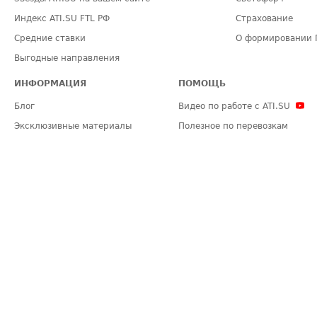
Индекс ATI.SU FTL РФ
Страхование
Средние ставки
О формировании 
Выгодные направления
ИНФОРМАЦИЯ
ПОМОЩЬ
Блог
Видео по работе с ATI.SU
Эксклюзивные материалы
Полезное по перевозкам
Политика конфиденциальности
Часто задаваемые вопросы (FA
Общие положения
Техническая информация
Карта сайта
ЗАДАТЬ ВОПРОС