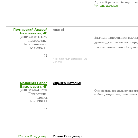
Артем Юренков. Эксперт отме
Читать дальше
Полтавский Андрей
Андрей
Николаевич, ИП
(ИНН:360503424725)
Благими намерениями выстла
Перевозчик ,
думают,,,как бы нас на очер
Бутурлиновка г.
Главный посыл этого безуми
Код:305210
#2
* контакт был изменен или
удален
Матюшин Павел
Ященко Наталья
Васильевич, ИП
(ИНН:323202401178)
Они всегда все делают своев
Перевозчик ,
сейчас, когда везде глушилки
Брянск
Код:198011
#3
Репин Владимир
Репин Владимир