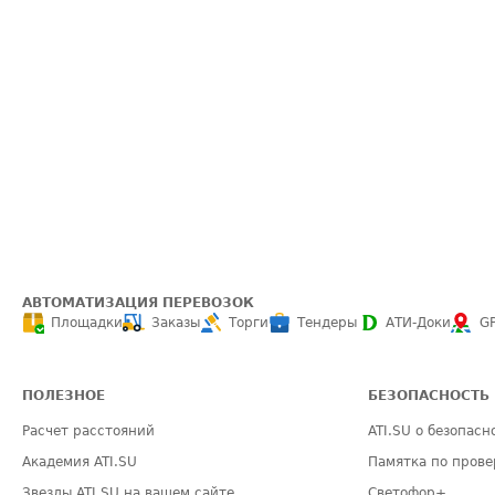
АВТОМАТИЗАЦИЯ ПЕРЕВОЗОК
Площадки
Заказы
Торги
Тендеры
АТИ-Доки
G
ПОЛЕЗНОЕ
БЕЗОПАСНОСТЬ
Расчет расстояний
ATI.SU о безопасн
Академия ATI.SU
Памятка по прове
Звезды ATI.SU на вашем сайте
Светофор+