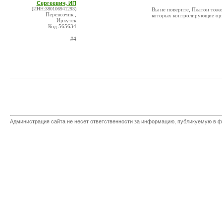
Сергеевич, ИП
(ИНН:380106941293)
Вы не поверите, Платон тоже
Перевозчик ,
которых контролирующие орг
Иркутск
Код:565634
#4
Администрация сайта не несет ответственности за информацию, публикуемую в ф