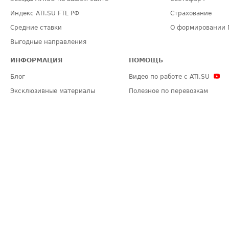
Индекс ATI.SU FTL РФ
Страхование
Средние ставки
О формировании 
Выгодные направления
ИНФОРМАЦИЯ
ПОМОЩЬ
Блог
Видео по работе с ATI.SU
Эксклюзивные материалы
Полезное по перевозкам
Политика конфиденциальности
Часто задаваемые вопросы (FA
Общие положения
Техническая информация
Карта сайта
ЗАДАТЬ ВОПРОС