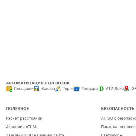
АВТОМАТИЗАЦИЯ ПЕРЕВОЗОК
Площадки
Заказы
Торги
Тендеры
АТИ-Доки
G
ПОЛЕЗНОЕ
БЕЗОПАСНОСТЬ
Расчет расстояний
ATI.SU о безопасн
Академия ATI.SU
Памятка по прове
Звезды ATI.SU на вашем сайте
Светофор+