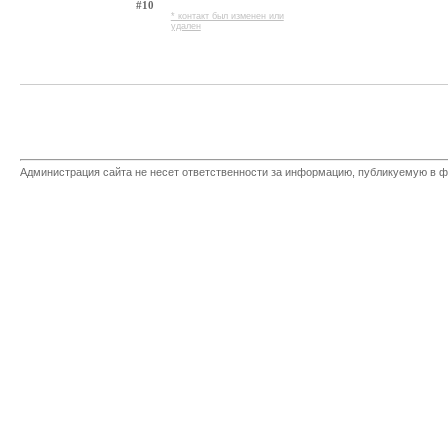
#10
* контакт был изменен или
удален
Администрация сайта не несет ответственности за информацию, публикуемую в ф