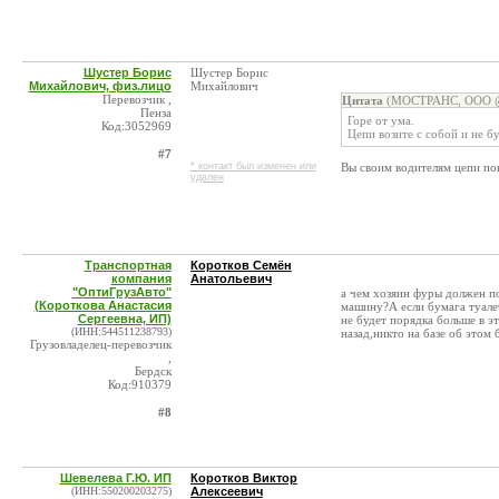
Шустер Борис
Шустер Борис
Михайлович, физ.лицо
Михайлович
Перевозчик ,
Цитата
(МОСТРАНС, ООО @ 
Пенза
Горе от ума.
Код:3052969
Цепи возите с собой и не бу
#7
* контакт был изменен или
Вы своим водителям цепи по
удален
Транспортная
Коротков Семён
компания
Анатольевич
"ОптиГрузАвто"
а чем хозяин фуры должен п
(Короткова Анастасия
машину?А если бумага туале
Сергеевна, ИП)
не будет порядка больше в 
(ИНН:544511238793)
назад,никто на базе об этом 
Грузовладелец-перевозчик
,
Бердск
Код:910379
#8
Шевелева Г.Ю. ИП
Коротков Виктор
(ИНН:550200203275)
Алексеевич