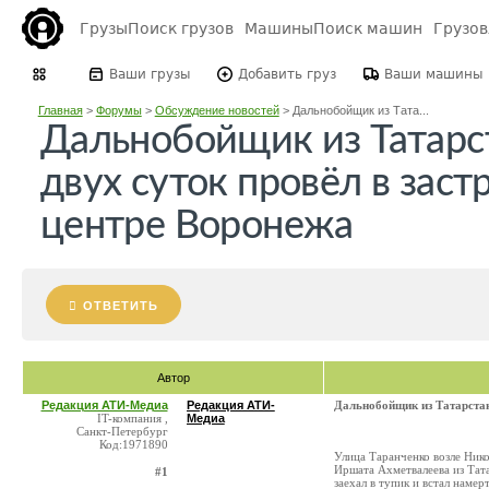
Грузы
Поиск грузов
Машины
Поиск машин
Грузо
Ваши грузы
Добавить груз
Ваши машины
Главная
>
Форумы
>
Обсуждение новостей
>
Дальнобойщик из Тата...
Дальнобойщик из Татарс
двух суток провёл в зас
центре Воронежа
ОТВЕТИТЬ
Автор
Редакция АТИ-Медиа
Редакция АТИ-
Дальнобойщик из Татарстан
IT-компания ,
Медиа
Санкт-Петербург
Код:1971890
Улица Таранченко возле Нико
Иршата Ахметвалеева из Тат
#1
заехал в тупик и встал наме