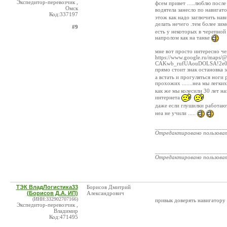
Экспедитор-перевозчик ,
фсем привет .....люблю посл
Омск
водятела занесло по навигат
Код:337197
этож как надо заглючить нави
делать нечего .тем более зим
#9
есть у некоторых в черепной
напролом как на танке
мне вот просто интересно ч
https://www.google.ru/maps
CAKwb_rufUAouDOLSA!2e0!7i16
прямо стоит знак остановка
а встать и прогуляться ноги 
прохожих .......неа мы легк
как же мы колесили 30 лет 
интернета
даже если глушилки работают 
неа не учили .....
_______________________
Отредактировано пользова
_______________________
Отредактировано пользова
ТЭК ВладЛогистика33
Борисов Дмитрий
(Борисов Д.А. ИП)
Александрович
(ИНН:332902707166)
привык доверять навигатору
Экспедитор-перевозчик ,
Владимир
Код:471495