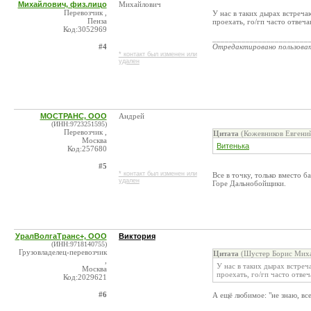
Михайлович, физ.лицо
Михайлович
Перевозчик ,
У нас в таких дырах встречаю
Пенза
проехать, го/гп часто отвеч
Код:3052969
_______________________
#4
Отредактировано пользова
* контакт был изменен или
удален
МОСТРАНС, ООО
Андрей
(ИНН:9723251595)
Перевозчик ,
Цитата
(Кожевников Евгений
Москва
Витенька
Код:257680
#5
* контакт был изменен или
Все в точку, только вместо
удален
Горе Дальнобойщики.
УралВолгаТранс+, ООО
Виктория
(ИНН:9718140755)
Грузовладелец-перевозчик
Цитата
(Шустер Борис Михай
,
У нас в таких дырах встреч
Москва
проехать, го/гп часто отве
Код:2029621
#6
А ещё любимое: "не знаю, вс