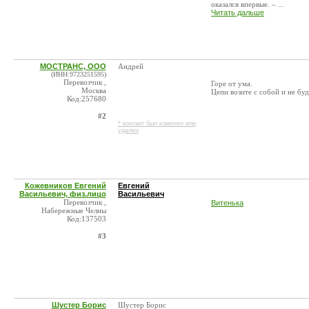
оказался впервые. – ...
Читать дальше
МОСТРАНС, ООО
Андрей
(ИНН:9723251595)
Перевозчик ,
Горе от ума.
Москва
Цепи возите с собой и не буд
Код:257680
#2
* контакт был изменен или
удален
Кожевников Евгений
Евгений
Васильевич, физ.лицо
Васильевич
Перевозчик ,
Витенька
Набережные Челны
Код:137503
#3
Шустер Борис
Шустер Борис