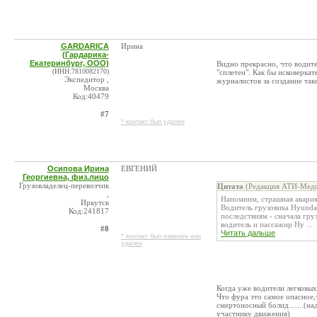
GARDARICA
Ирина
(Гардарика-
Екатеринбург, ООО)
Видно прекрасно, что водител
(ИНН:7810082170)
"сплетен". Как бы исковерка
Экспедитор ,
журналистов за создание так
Москва
Код:40479
#7
* контакт был удален
Осипова Ирина
ЕВГЕНИЙ
Георгиевна, физ.лицо
Грузовладелец-перевозчик
Цитата
(Редакция АТИ-Меди
,
Напомним, страшная авария
Иркутск
Водитель грузовика Hyundai
Код:241817
последствиям - сначала гру
водитель и пассажир Hy ...
#8
Читать дальше
* контакт был изменен или
удален
Когда уже водители легковых
Что фура это самое опасное,
смертоносный болид.......(н
участнику движения)