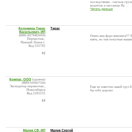
последствиям - сначала груз
водитель и пассажир Hy ...
Читать дальше
Коломиец Тарас
Тарас
Васильевич, ИП
(ИНН:582794826450)
Опять вам фура виновата!!! 
Перевозчик ,
взять, но там попутная маши
Нижний Ломов г.
Код:555792
#2
Компас, ООО
(удалена)
(ИНН:5410027326)
Экспедитор-перевозчик ,
Еще не известно какой груз 
Новосибирск
бы себе дороже.
Код:2265155
#3
Малев СВ, ИП
Малев Сергей