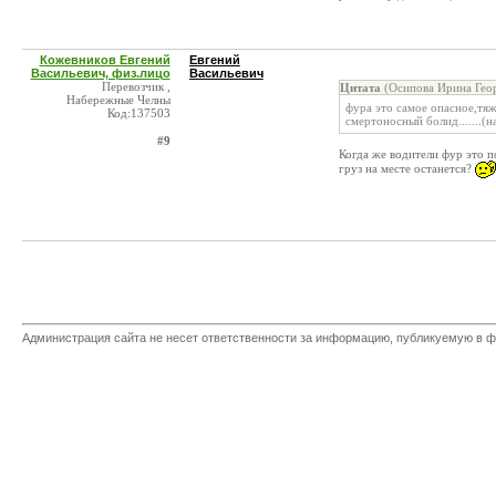
Кожевников Евгений
Евгений
Васильевич, физ.лицо
Васильевич
Перевозчик ,
Цитата
(Осипова Ирина Геор
Набережные Челны
фура это самое опасное,тяж
Код:137503
смертоносный болид.......(
#9
Когда же водители фур это по
груз на месте останется?
Администрация сайта не несет ответственности за информацию, публикуемую в ф