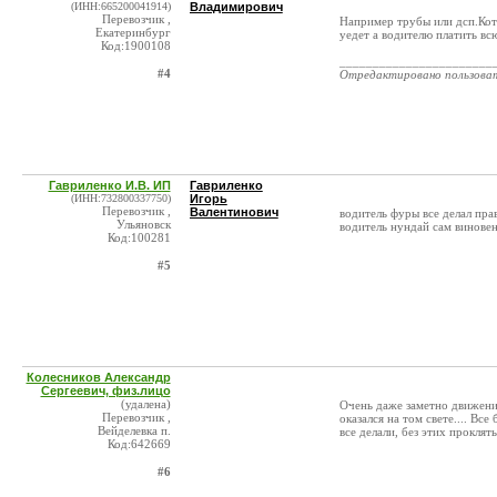
(ИНН:665200041914)
Владимирович
Перевозчик ,
Например трубы или дсп.Кот
Екатеринбург
уедет а водителю платить вс
Код:1900108
_______________________
#4
Отредактировано пользова
Гавриленко И.В. ИП
Гавриленко
(ИНН:732800337750)
Игорь
Перевозчик ,
Валентинович
водитель фуры все делал прав
Ульяновск
водитель нундай сам винове
Код:100281
#5
Колесников Александр
Сергеевич, физ.лицо
(удалена)
Очень даже заметно движение
Перевозчик ,
оказался на том свете.... В
Вейделевка п.
все делали, без этих проклят
Код:642669
#6