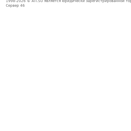
1998-2026
© ATI.SU является юридически зарегистрированной то
Сервер
46