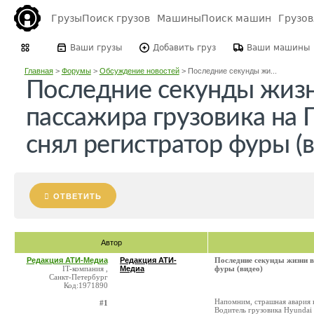
Грузы
Поиск грузов
Машины
Поиск машин
Грузо
Ваши грузы
Добавить груз
Ваши машины
Главная
>
Форумы
>
Обсуждение новостей
>
Последние секунды жи...
Последние секунды жизн
пассажира грузовика на 
снял регистратор фуры (
ОТВЕТИТЬ
Автор
Редакция АТИ-Медиа
Редакция АТИ-
Последние секунды жизни в
IT-компания ,
Медиа
фуры (видео)
Санкт-Петербург
Код:1971890
Напомним, страшная авария 
#1
Водитель грузовика Hyundai 