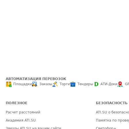
АВТОМАТИЗАЦИЯ ПЕРЕВОЗОК
Площадки
Заказы
Торги
Тендеры
АТИ-Доки
G
ПОЛЕЗНОЕ
БЕЗОПАСНОСТЬ
Расчет расстояний
ATI.SU о безопасн
Академия ATI.SU
Памятка по прове
Звезды ATI.SU на вашем сайте
Светофор+