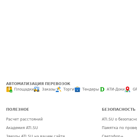
АВТОМАТИЗАЦИЯ ПЕРЕВОЗОК
Площадки
Заказы
Торги
Тендеры
АТИ-Доки
G
ПОЛЕЗНОЕ
БЕЗОПАСНОСТЬ
Расчет расстояний
ATI.SU о безопасн
Академия ATI.SU
Памятка по прове
Звезды ATI.SU на вашем сайте
Светофор+