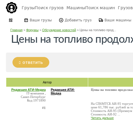
Грузы
Поиск грузов
Машины
Поиск машин
Грузо
Ваши грузы
Добавить груз
Ваши машины
Главная
>
Форумы
>
Обсуждение новостей
>
Цены на топливо прод...
Цены на топливо продол
ОТВЕТИТЬ
Автор
Редакция АТИ-Медиа
Редакция АТИ-
Цены на топливо продолжа
IT-компания ,
Медиа
Санкт-Петербург
Код:1971890
На СПбМТСБ АИ-95 торгуется
цене 61,786 тыс. рублей за 
#1
Стоимость АИ-95 (Премиум – 
Стоимость АИ-92 ...
Читать дальше