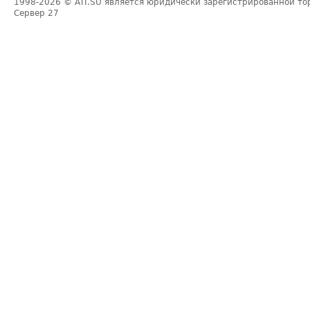
1998-2026
© ATI.SU является юридически зарегистрированной то
Сервер
27