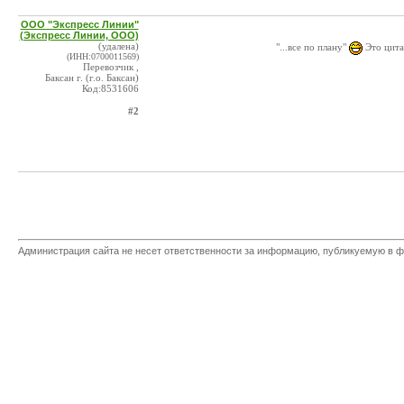
ООО "Экспресс Линии"
(Экспресс Линии, ООО)
(удалена)
"...все по плану"
Это цита
(ИНН:0700011569)
Перевозчик ,
Баксан г. (г.о. Баксан)
Код:8531606
#2
Администрация сайта не несет ответственности за информацию, публикуемую в ф