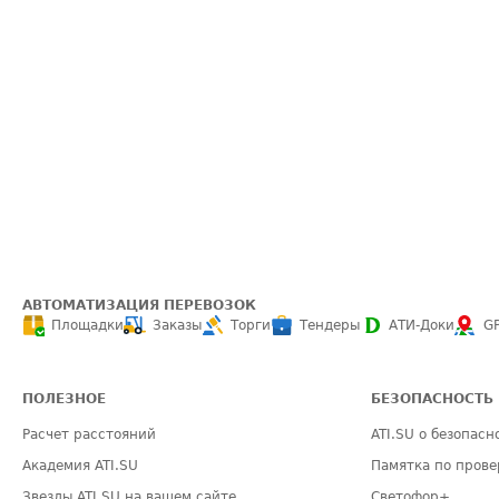
АВТОМАТИЗАЦИЯ ПЕРЕВОЗОК
Площадки
Заказы
Торги
Тендеры
АТИ-Доки
G
ПОЛЕЗНОЕ
БЕЗОПАСНОСТЬ
Расчет расстояний
ATI.SU о безопасн
Академия ATI.SU
Памятка по прове
Звезды ATI.SU на вашем сайте
Светофор+