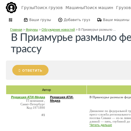
Грузы
Поиск грузов
Машины
Поиск машин
Грузо
Ваши грузы
Добавить груз
Ваши машины
Главная
>
Форумы
>
Обсуждение новостей
>
В Приамурье размыло ...
В Приамурье размыло ф
трассу
ОТВЕТИТЬ
Автор
Редакция АТИ-Медиа
Редакция АТИ-
В Приамурье размыло феде
IT-компания ,
Медиа
Санкт-Петербург
Код:1971890
Движение по федеральной тр
пресс-служба регионального
#1
поселка Сиваки — из-за лив
длиной — пять, глубиной до д
Читать дальше