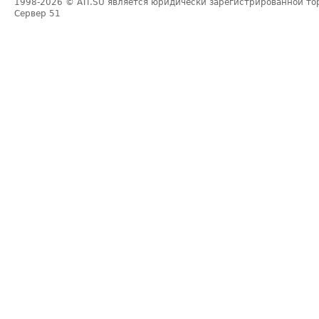
1998-2026
© ATI.SU является юридически зарегистрированной то
Сервер
51