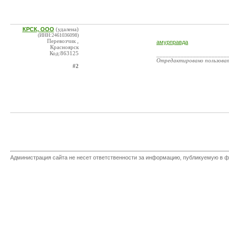
КРСК, ООО
(удалена)
(ИНН:2461036098)
Перевозчик ,
амурправда
Красноярск
Код:863125
_______________________
Отредактировано пользова
#2
Администрация сайта не несет ответственности за информацию, публикуемую в ф