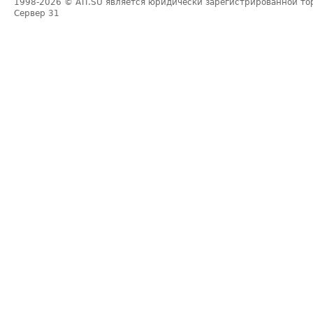
1998-2026
© ATI.SU является юридически зарегистрированной то
Сервер
31