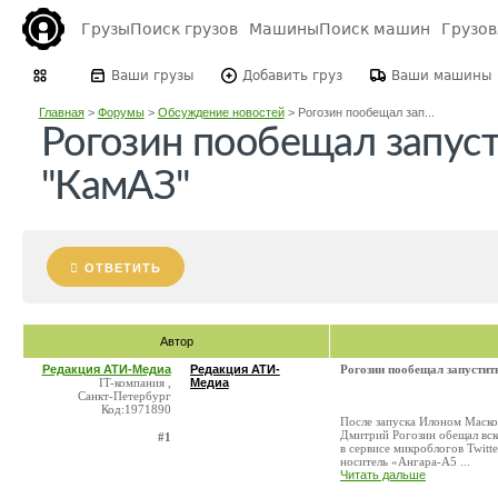
Грузы
Поиск грузов
Машины
Поиск машин
Грузо
Ваши грузы
Добавить груз
Ваши машины
Главная
>
Форумы
>
Обсуждение новостей
>
Рогозин пообещал зап...
Рогозин пообещал запуст
"КамАЗ"
ОТВЕТИТЬ
Автор
Редакция АТИ-Медиа
Редакция АТИ-
Рогозин пообещал запустит
IT-компания ,
Медиа
Санкт-Петербург
Код:1971890
После запуска Илоном Маском
Дмитрий Рогозин обещал вск
#1
в сервисе микроблогов Twitt
носитель «Ангара-А5 ...
Читать дальше