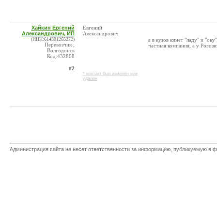
Хайкин Евгений
Евгений
Александрович, ИП
Александрович
(ИНН:614301265272)
а в кузов кинет "ладу" и "о
Перевозчик ,
частная компания, а у Рогоз
Волгодонск
Код:432808
#2
* контакт был изменен или
удален
Администрация сайта не несет ответственности за информацию, публикуемую в ф