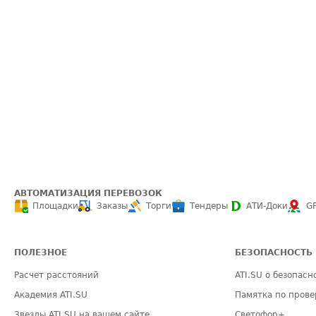
АВТОМАТИЗАЦИЯ ПЕРЕВОЗОК
Площадки
Заказы
Торги
Тендеры
АТИ-Доки
G
ПОЛЕЗНОЕ
БЕЗОПАСНОСТЬ
Расчет расстояний
ATI.SU о безопасн
Академия ATI.SU
Памятка по прове
Звезды ATI.SU на вашем сайте
Светофор+