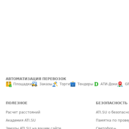
АВТОМАТИЗАЦИЯ ПЕРЕВОЗОК
Площадки
Заказы
Торги
Тендеры
АТИ-Доки
G
ПОЛЕЗНОЕ
БЕЗОПАСНОСТЬ
Расчет расстояний
ATI.SU о безопасн
Академия ATI.SU
Памятка по прове
Звезды ATI.SU на вашем сайте
Светофор+