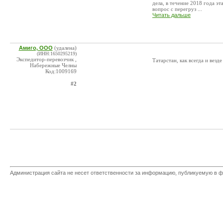
дела, в течение 2018 года э
вопрос с перегруз ...
Читать дальше
Амиго, ООО
(удалена)
(ИНН:1650295219)
Экспедитор-перевозчик ,
Татарстан, как всегда и везде
Набережные Челны
Код:1009169
#2
Администрация сайта не несет ответственности за информацию, публикуемую в ф