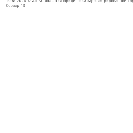
1998-2026
© ATI.SU является юридически зарегистрированной то
Сервер
43