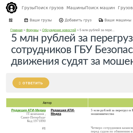
Грузы
Поиск грузов
Машины
Поиск машин
Грузо
Ваши грузы
Добавить груз
Ваши машины
Главная
>
Форумы
>
Обсуждение новостей
>
5 млн рублей за пере...
5 млн рублей за перегруз
сотрудников ГБУ Безопа
движения судят за моше
ОТВЕТИТЬ
Автор
Редакция АТИ-Медиа
Редакция АТИ-
5 млн рублей за перегруз в
IT-компания ,
Медиа
мошенничество
Санкт-Петербург
Код:1971890
Четверо сотрудников казанс
#1
перед судом по обвинению в