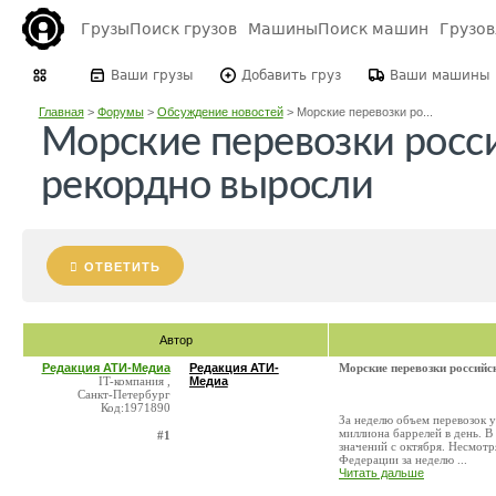
Грузы
Поиск грузов
Машины
Поиск машин
Грузо
Ваши грузы
Добавить груз
Ваши машины
Главная
>
Форумы
>
Обсуждение новостей
>
Морские перевозки ро...
Морские перевозки росс
рекордно выросли
ОТВЕТИТЬ
Автор
Редакция АТИ-Медиа
Редакция АТИ-
Морские перевозки российс
IT-компания ,
Медиа
Санкт-Петербург
Код:1971890
За неделю объем перевозок у
миллиона баррелей в день. 
#1
значений с октября. Несмотр
Федерации за неделю ...
Читать дальше