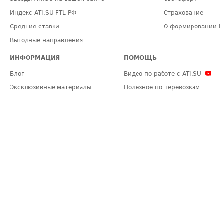
Индекс ATI.SU FTL РФ
Страхование
Средние ставки
О формировании 
Выгодные направления
ИНФОРМАЦИЯ
ПОМОЩЬ
Блог
Видео по работе с ATI.SU
Эксклюзивные материалы
Полезное по перевозкам
Политика конфиденциальности
Часто задаваемые вопросы (FA
Общие положения
Техническая информация
Карта сайта
ЗАДАТЬ ВОПРОС