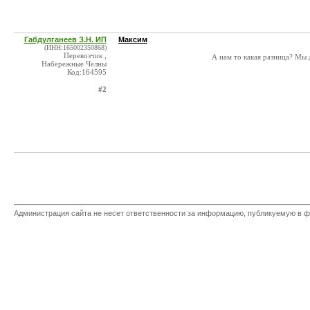
Габдулганеев З.Н. ИП
Максим
(ИНН:165002350868)
Перевозчик ,
А нам то какая разница? Мы 
Набережные Челны
Код:164595
#2
Администрация сайта не несет ответственности за информацию, публикуемую в ф