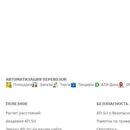
АВТОМАТИЗАЦИЯ ПЕРЕВОЗОК
Площадки
Заказы
Торги
Тендеры
АТИ-Доки
G
ПОЛЕЗНОЕ
БЕЗОПАСНОСТЬ
Расчет расстояний
ATI.SU о безопасн
Академия ATI.SU
Памятка по прове
Звезды ATI.SU на вашем сайте
Светофор+