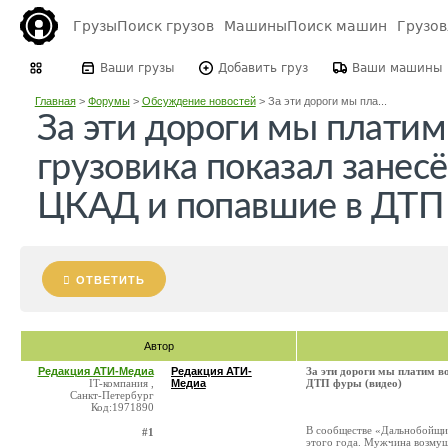
Грузы
Поиск грузов
Машины
Поиск машин
Грузо
Ваши грузы
Добавить груз
Ваши машины
Главная
>
Форумы
>
Обсуждение новостей
>
За эти дороги мы пла...
За эти дороги мы платим
грузовика показал занес
ЦКАД и попавшие в ДТП 
ОТВЕТИТЬ
Автор
Редакция АТИ-Медиа
Редакция АТИ-
За эти дороги мы платим в
IT-компания ,
Медиа
ДТП фуры (видео)
Санкт-Петербург
Код:1971890
В сообществе «Дальнобойщик
#1
этого года. Мужчина возмущ