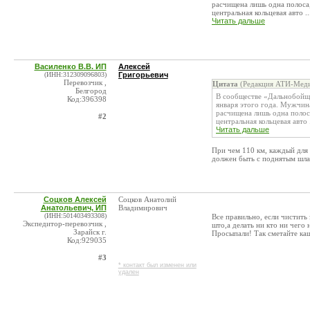
расчищена лишь одна полоса,
центральная кольцевая авто ..
Читать дальше
Василенко В.В. ИП
Алексей
(ИНН:312309096803)
Григорьевич
Перевозчик ,
Цитата
(Редакция АТИ-Меди
Белгород
В сообществе «Дальнобойщи
Код:396398
января этого года. Мужчин
расчищена лишь одна полоса
#2
центральная кольцевая авто .
Читать дальше
При чем 110 км, каждый для 
должен быть с поднятым шл
Соцков Алексей
Соцков Анатолий
Анатольевич, ИП
Владимирович
(ИНН:501403493308)
Все правильно, если чистить 
Экспедитор-перевозчик ,
што,а делать ни кто ни чего 
Зарайск г.
Просыпали! Так сметайте каш
Код:929035
#3
* контакт был изменен или
удален