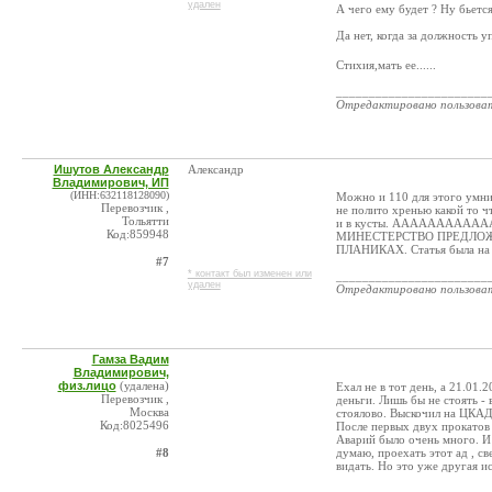
удален
А чего ему будет ? Ну бьется 
Да нет, когда за должность 
Стихия,мать ее......
_______________________
Отредактировано пользова
Ишутов Александр
Александр
Владимирович, ИП
(ИНН:632118128090)
Можно и 110 для этого умник
Перевозчик ,
не полито хренью какой то чт
Тольятти
и в кусты. АААААААААААААА
Код:859948
МИНЕСТЕРСТВО ПРЕДЛОЖ
ПЛАНИКАХ. Статья была на
#7
* контакт был изменен или
_______________________
удален
Отредактировано пользова
Гамза Вадим
Владимирович,
физ.лицо
(удалена)
Ехал не в тот день, а 21.01
Перевозчик ,
деньги. Лишь бы не стоять 
Москва
стоялово. Выскочил на ЦКАД с
Код:8025496
После первых двух прокатов 
Аварий было очень много. И 
#8
думаю, проехать этот ад , св
видать. Но это уже другая и