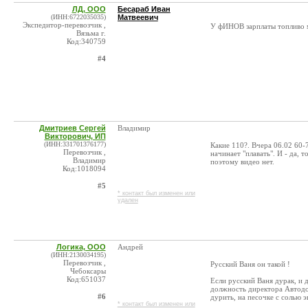
ЛД, ООО
Бесараб Иван
(ИНН:6722035035)
Матвеевич
Экспедитор-перевозчик ,
У фИНОВ зарплаты топлив
Вязьма г.
Код:340759
#4
Дмитриев Сергей
Владимир
Викторович, ИП
(ИНН:331701376177)
Какие 110?. Вчера 06.02 60-
Перевозчик ,
начинает "плавать". И - да,
Владимир
поэтому видео нет.
Код:1018094
#5
* контакт был изменен или
удален
Логика, ООО
Андрей
(ИНН:2130034195)
Перевозчик ,
Русский Ваня он такой !
Чебоксары
Код:651037
Если русский Ваня дурак, и д
должность директора Автодор
#6
дурить, на песочке с солью э
* контакт был изменен или