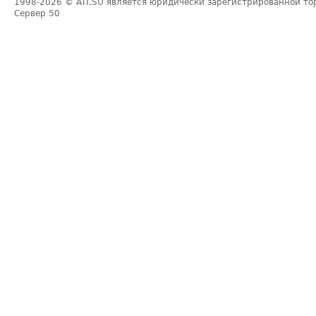
1998-2026
© ATI.SU является юридически зарегистрированной то
Сервер
50