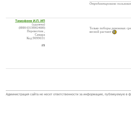
_______________________
Отредактировано пользова
Тимофеев И.П. ИП
(удалена)
(ИНН:631300024680)
Только поборы денежных сре
Перевозчик ,
весной растают
Самара
Код:9099031
#9
Администрация сайта не несет ответственности за информацию, публикуемую в ф