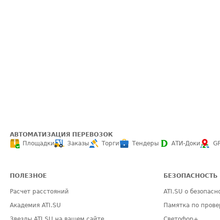
АВТОМАТИЗАЦИЯ ПЕРЕВОЗОК
Площадки
Заказы
Торги
Тендеры
АТИ-Доки
G
ПОЛЕЗНОЕ
БЕЗОПАСНОСТЬ
Расчет расстояний
ATI.SU о безопасн
Академия ATI.SU
Памятка по прове
Звезды ATI.SU на вашем сайте
Светофор+