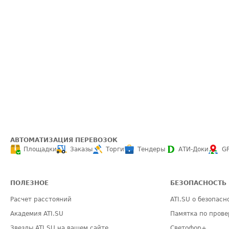
АВТОМАТИЗАЦИЯ ПЕРЕВОЗОК
Площадки
Заказы
Торги
Тендеры
АТИ-Доки
G
ПОЛЕЗНОЕ
БЕЗОПАСНОСТЬ
Расчет расстояний
ATI.SU о безопасн
Академия ATI.SU
Памятка по прове
Звезды ATI.SU на вашем сайте
Светофор+