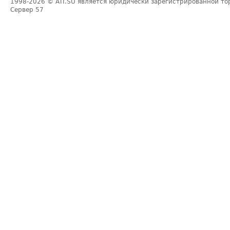
1998-2026
© ATI.SU является юридически зарегистрированной то
Сервер
57