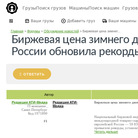
Грузы
Поиск грузов
Машины
Поиск машин
Грузо
Ваши грузы
Добавить груз
Ваши машины
Главная
>
Форумы
>
Обсуждение новостей
>
Биржевая цена зимнег...
Биржевая цена зимнего д
России обновила рекорд
ОТВЕТИТЬ
Автор
Редакция АТИ-Медиа
Редакция АТИ-
Биржевая цена зимнего диз
IT-компания ,
Медиа
Санкт-Петербург
Код:1971890
Национальный биржевой инде
международной товарно-сырь
#1
европейской России — 59 836
превысили рекорды, установл
Читать дальше