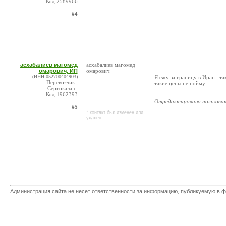
Код:2589966
#4
асхабалиев магомед
асхабалиев магомед
омарович, ИП
омарович
(ИНН:052700404903)
Я ежу за границу в Иран , та
Перевозчик ,
такие цены не пойму
Сергокала с.
Код:1962393
_______________________
Отредактировано пользова
#5
* контакт был изменен или
удален
Администрация сайта не несет ответственности за информацию, публикуемую в ф