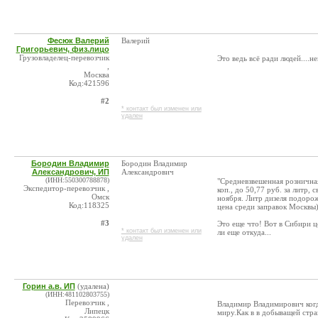
Фесюк Валерий
Валерий
Григорьевич, физ.лицо
Грузовладелец-перевозчик
Это ведь всё ради людей....не
,
Москва
Код:421596
#2
* контакт был изменен или
удален
Бородин Владимир
Бородин Владимир
Александрович, ИП
Александрович
(ИНН:550300788878)
"Средневзвешенная рознична
Экспедитор-перевозчик ,
коп., до 50,77 руб. за литр
Омск
ноября. Литр дизеля подорож
Код:118325
цена среди заправок Москвы),
#3
Это еще что! Вот в Сибири ц
* контакт был изменен или
ли еще откуда...
удален
Горин а.в. ИП
(удалена)
(ИНН:481102803755)
Перевозчик ,
Владимир Владимирович когд
Липецк
миру.Как в в добыващей стран