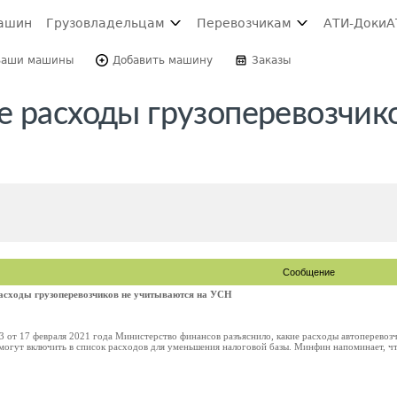
ашин
Грузовладельцам
Перевозчикам
АТИ-Доки
А
Ваши машины
Добавить машину
Заказы
е расходы грузоперевозчик
Сообщение
расходы грузоперевозчиков не учитываются на УСН
3 от 17 февраля 2021 года Министерство финансов разъяснило, какие расходы автоперево
могут включить в список расходов для уменьшения налоговой базы. Минфин напоминает, чт