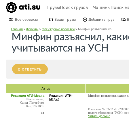
Грузы
Поиск грузов
Машины
Поиск м
Все сервисы
Ваши грузы
Добавить груз
Главная
>
Форумы
>
Обсуждение новостей
>
Минфин разъяснил, ка...
Минфин разъяснил, каки
учитываются на УСН
ОТВЕТИТЬ
Автор
Редакция АТИ-Медиа
Редакция АТИ-
Минфин разъяснил, какие 
IT-компания ,
Медиа
Санкт-Петербург
Код:1971890
В письме № 03-11-06/2/1087
налогообложения (УСН), не 
#1
Читать дальше