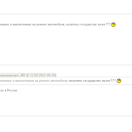
читанных и выплаченных на ремонт автомобиля, оплатить государству налог???
ладимирович, ИП @ 12.03.2021 09:10)
читанных и выплаченных на ремонт автомобиля,
оплатить государству налог???
гах в России.