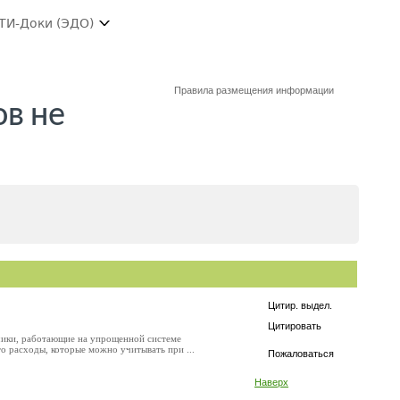
ТИ-Доки (ЭДО)
Правила размещения информации
ов не
Цитир. выдел.
Цитировать
зчики, работающие на упрощенной системе
о расходы, которые можно учитывать при ...
Пожаловаться
Наверх