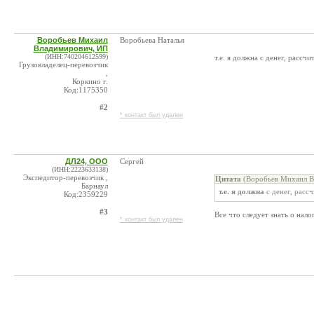
Воробьев Михаил
Воробьева Наталья
Владимирович, ИП
(ИНН:740204612599)
т.е. я должна с денег, расс
Грузовладелец-перевозчик
,
Коркино г.
Код:1175350
#2
* контакт был удален
ДЛ24, ООО
Сергей
(ИНН:2223633138)
Экспедитор-перевозчик ,
Цитата
(Воробьев Михаил В
Барнаул
т.е. я должна
с денег, расс
Код:2359229
#3
Все что следует знать о нало
* контакт был удален