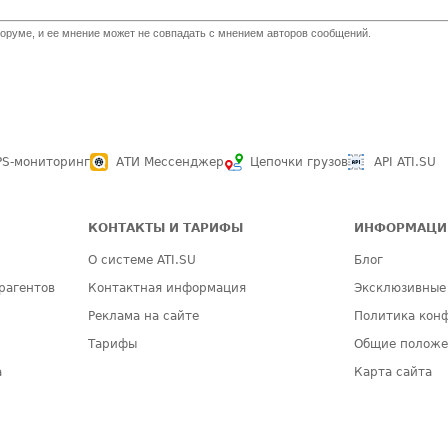
оруме, и ее мнение может не совпадать с мнением авторов сообщений.
PS-мониторинг
АТИ Мессенджер
Цепочки грузов
API ATI.SU
КОНТАКТЫ И ТАРИФЫ
ИНФОРМАЦИ
О системе ATI.SU
Блог
рагентов
Контактная информация
Эксклюзивные
Реклама на сайте
Политика кон
Тарифы
Общие полож
а
Карта сайта