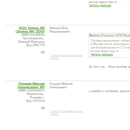
начале марта мэр ст ...
Читать дальше
ООО Зелень НН
Михеев Петр
(Зелень НН, ООО)
Владимирович
(ИНН:5256168636)
Цитата
(Редакция АТИ-Меди
Грузовладелец ,
Столица продолжает избавл
Нижний Новгород
в Москве после снегопадов
Код:2081779
для большегрузов от 12 тон
начале марта мэр ст ...
#2
Читать дальше
* контакт был изменен или
удален
Да чего уж... Надо вообще 
Гордеев Максим
Гордеев Максим
Геннадьевич, ИП
Геннадьевич
(ИНН:132405463637)
а давайте и легковым, зареги
Перевозчик ,
Рузаевка г.
Код:1978124
#3
* контакт был изменен или
удален