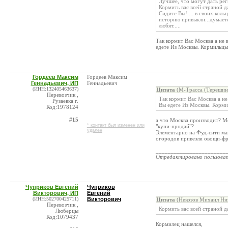
Лучшее, что могут дать реги
Кормить вас всей страной да
Сидите Вы!.... в своих коль
историю привыкли...думаете
любят.....
Так кормит Вас Москва а не 
едете Из Москвы. Кормильцы
Гордеев Максим
Гордеев Максим
Геннадьевич, ИП
Геннадьевич
(ИНН:132405463637)
Цитата
(М-Трасса (Терешин 
Перевозчик ,
Так кормит Вас Москва а не
Рузаевка г.
Вы едете Из Москвы. Корми
Код:1978124
#15
а что Москва производит? М
* контакт был изменен или
"купи-продай"?
удален
Элементарно на Фуд-сити ма
огородов привезли овощи-фр
_______________________
Отредактировано пользова
Чуприков Евгений
Чуприков
Викторович, ИП
Евгений
(ИНН:502700425711)
Викторович
Цитата
(Некозов Михаил Ник
Перевозчик ,
Кормить вас всей страной д
Люберцы
Код:1079437
Кормилец нашелся,