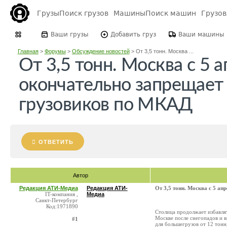
Грузы
Поиск грузов
Машины
Поиск машин
Грузо
Ваши грузы
Добавить груз
Ваши машины
Главная
>
Форумы
>
Обсуждение новостей
>
От 3,5 тонн. Москва ...
От 3,5 тонн. Москва с 5 
окончательно запрещает
грузовиков по МКАД
ОТВЕТИТЬ
Автор
Редакция АТИ-Медиа
Редакция АТИ-
От 3,5 тонн. Москва с 5 а
IT-компания ,
Медиа
Санкт-Петербург
Код:1971890
Столица продолжает избавлят
Москве после снегопадов и 
#1
для большегрузов от 12 тонн