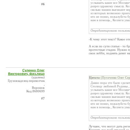
услышать какие все Москвич
#6
разрез здравому смыслу. Ко
сколько машин выезжают вер
из которых возможно приеха
кто не понял, пожалуйста б
нам в помощь., Коллеги ува
______________________
Отредактировано пользов
-К чему этот текст? Какое о
А если по сути статьи - то б
протестные стадии. Нужно 
свои лобби, поднять денег на
Суленко Олег
Викторович, физ.лицо
(удалена)
Цитата
(Пугаченко Олег Сер
Грузовладелец-перевозчик
Давно пора это было сделат
,
Столицу любимой Родины , 
Воронеж
услышать какие все Москвич
Код:8680699
разрез здравому смыслу. Ко
сколько машин выезжают вер
#7
из которых возможно приеха
кто не понял, пожалуйста б
нам в помощь., Коллеги ува
______________________
Отредактировано пользов
Лучшее, что могут дать регио
Кормить вас всей страной да 