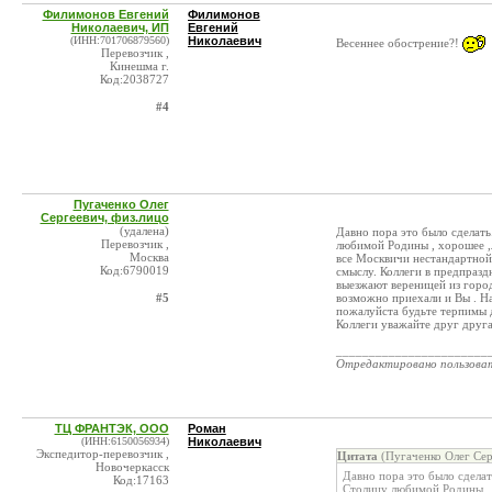
Филимонов Евгений
Филимонов
Николаевич, ИП
Евгений
(ИНН:701706879560)
Николаевич
Весеннее обострение?!
Перевозчик ,
Кинешма г.
Код:2038727
#4
Пугаченко Олег
Сергеевич, физ.лицо
(удалена)
Давно пора это было сделать
Перевозчик ,
любимой Родины , хорошее ,л
Москва
все Москвичи нестандартной 
Код:6790019
смыслу. Коллеги в предпразд
выезжают вереницей из город
#5
возможно приехали и Вы . На
пожалуйста будьте терпимы д
Коллеги уважайте друг друга
_______________________
Отредактировано пользова
ТЦ ФРАНТЭК, ООО
Роман
(ИНН:6150056934)
Николаевич
Экспедитор-перевозчик ,
Цитата
(Пугаченко Олег Сер
Новочеркасск
Давно пора это было сделат
Код:17163
Столицу любимой Родины , 