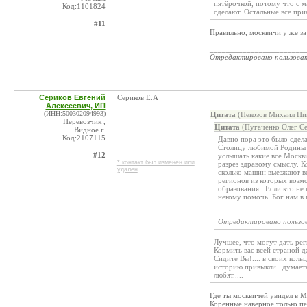
пятёрочкой, потому что с 
Код:1101824
сделают. Остальные все при
#11
Правильно, москвичи у же з
_______________________
Отредактировано пользова
Сериков Евгений
Сериков Е.А
Алексеевич, ИП
(ИНН:500302094993)
Цитата
(Некозов Михаил Ник
Перевозчик ,
Цитата
(Пугаченко Олег Се
Видное г.
Код:2107115
Давно пора это было сдела
Столицу любимой Родины ,
#12
услышать какие все Москв
* контакт был изменен или
разрез здравому смыслу. 
удален
сколько машин выезжают ве
регионов из которых возм
образования . Если кто не
некому помочь. Бог нам в 
_____________________
Отредактировано пользо
Лучшее, что могут дать реги
Кормить вас всей страной да
Сидите Вы!.... в своих коль
историю привыкли...думаете
любят.....
Где ты москвичей увидел в М
Коренные наверное только пе