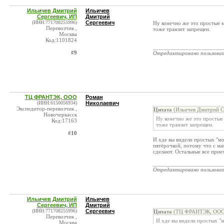
Ильичев Дмитрий
Ильичев
Сергеевич, ИП
Дмитрий
(ИНН:771708255996)
Сергеевич
Ну конечно же это простые 
Перевозчик ,
тоже транзит запрещен.
Москва
Код:1101824
_______________________
#9
Отредактировано пользова
ТЦ ФРАНТЭК, ООО
Роман
(ИНН:6150056934)
Николаевич
Экспедитор-перевозчик ,
Цитата
(Ильичев Дмитрий Се
Новочеркасск
Ну конечно же это простые
Код:17163
тоже транзит запрещен.
#10
И хде вы видели простых "м
пятёрочкой, потому что с ма
сделают. Остальные все прие
_______________________
Отредактировано пользова
Ильичев Дмитрий
Ильичев
Сергеевич, ИП
Дмитрий
(ИНН:771708255996)
Сергеевич
Цитата
(ТЦ ФРАНТЭК, ООО 
Перевозчик ,
И хде вы видели простых "
Москва