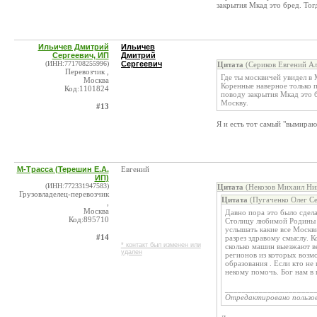
закрытия Мкад это бред. Тог
Ильичев Дмитрий
Ильичев
Сергеевич, ИП
Дмитрий
(ИНН:771708255996)
Сергеевич
Цитата
(Сериков Евгений Ал
Перевозчик ,
Где ты москвичей увидел в 
Москва
Коренные наверное только п
Код:1101824
поводу закрытия Мкад это б
Москву.
#13
Я и есть тот самый "вымираю
М-Трасса (Терешин Е.А.
Евгений
ИП)
(ИНН:772331947583)
Цитата
(Некозов Михаил Ник
Грузовладелец-перевозчик
Цитата
(Пугаченко Олег Се
,
Москва
Давно пора это было сдела
Код:895710
Столицу любимой Родины ,
услышать какие все Москв
#14
разрез здравому смыслу. 
* контакт был изменен или
сколько машин выезжают ве
удален
регионов из которых возм
образования . Если кто не
некому помочь. Бог нам в 
_____________________
Отредактировано пользо