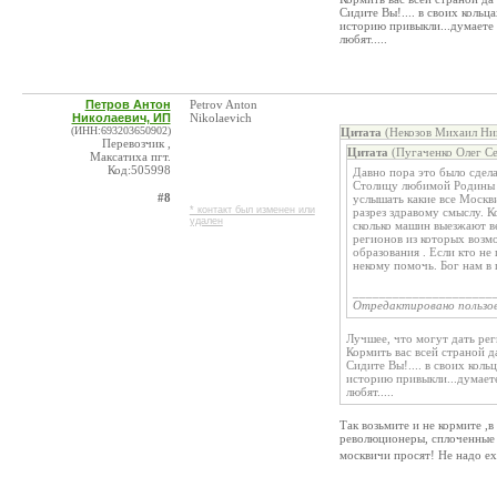
Сидите Вы!.... в своих кольц
историю привыкли...думаете о
любят.....
Петров Антон
Petrov Anton
Николаевич, ИП
Nikolaevich
(ИНН:693203650902)
Цитата
(Некозов Михаил Ник
Перевозчик ,
Цитата
(Пугаченко Олег Се
Максатиха пгт.
Код:505998
Давно пора это было сдела
Столицу любимой Родины ,
#8
услышать какие все Москв
* контакт был изменен или
разрез здравому смыслу. 
удален
сколько машин выезжают ве
регионов из которых возм
образования . Если кто не
некому помочь. Бог нам в 
_____________________
Отредактировано пользо
Лучшее, что могут дать реги
Кормить вас всей страной да
Сидите Вы!.... в своих коль
историю привыкли...думаете
любят.....
Так возьмите и не кормите ,в
революционеры, сплоченные 
москвичи просят! Не надо ех