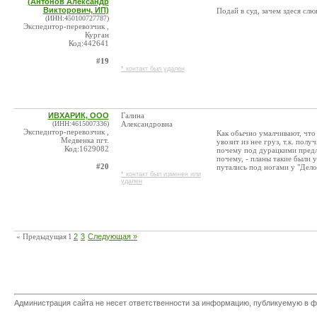
(Антонов Александр
Викторович, ИП)
Подай в суд, зачем здеся сл
(ИНН:450100727787)
Экспедитор-перевозчик ,
Курган
Код:442641
#19
* контакт был удален
ИВХАРИК, ООО
Галина
(ИНН:4615007336)
Александровна
Экспедитор-перевозчик ,
Как обычно умалчивают, что 
Медвенка пгт.
увозит из нее груз, т.к. по
Код:1629082
почему под дурацкими предло
почему, - планы такие были 
#20
путались под ногами у "Дело
* контакт был изменен или
удален
« Предыдущая
1
2
3
Следующая »
Администрация сайта не несет ответственности за информацию, публикуемую в ф