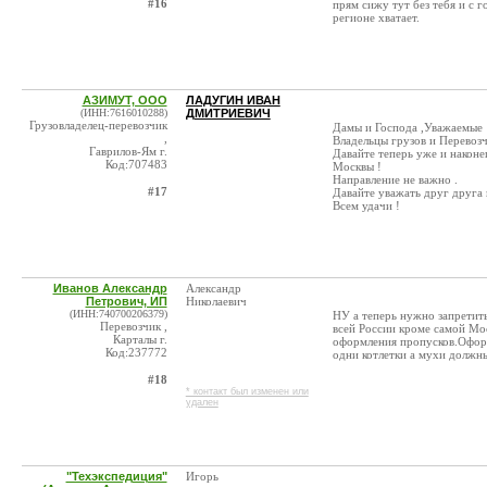
#16
прям сижу тут без тебя и с 
регионе хватает.
АЗИМУТ, ООО
ЛАДУГИН ИВАН
(ИНН:7616010288)
ДМИТРИЕВИЧ
Грузовладелец-перевозчик
Дамы и Господа ,Уважаемые 
,
Владельцы грузов и Перевозч
Гаврилов-Ям г.
Давайте теперь уже и наконец
Код:707483
Москвы !
Направление не важно .
#17
Давайте уважать друг друга 
Всем удачи !
Иванов Александр
Александр
Петрович, ИП
Николаевич
(ИНН:740700206379)
НУ а теперь нужно запретит
Перевозчик ,
всей России кроме самой Мос
Карталы г.
оформления пропусков.Оформ
Код:237772
одни котлетки а мухи должны
#18
* контакт был изменен или
удален
"Техэкспедиция"
Игорь