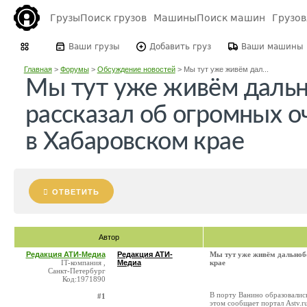
Грузы
Поиск грузов
Машины
Поиск машин
Грузо
Ваши грузы
Добавить груз
Ваши машины
Главная
>
Форумы
>
Обсуждение новостей
>
Мы тут уже живём дал...
Мы тут уже живём даль
рассказал об огромных о
в Хабаровском крае
ОТВЕТИТЬ
Автор
Редакция АТИ-Медиа
Редакция АТИ-
Мы тут уже живём дальноб
IT-компания ,
Медиа
крае
Санкт-Петербург
Код:1971890
В порту Ванино образовалис
#1
этом сообщает портал Astv.r