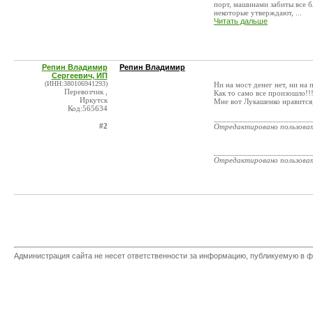
порт, машинами забиты все б
некоторые утверждают, ...
Читать дальше
Репин Владимир
Репин Владимир
Сергеевич, ИП
(ИНН:380106941293)
Ни на мост денег нет, ни на 
Перевозчик ,
Как то само все произошло!!!
Иркутск
Мне вот Лукашенко нравится,
Код:565634
_______________________
#2
Отредактировано пользова
_______________________
Отредактировано пользова
Администрация сайта не несет ответственности за информацию, публикуемую в ф