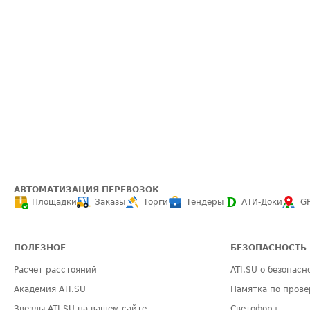
АВТОМАТИЗАЦИЯ ПЕРЕВОЗОК
Площадки
Заказы
Торги
Тендеры
АТИ-Доки
G
ПОЛЕЗНОЕ
БЕЗОПАСНОСТЬ
Расчет расстояний
ATI.SU о безопасн
Академия ATI.SU
Памятка по прове
Звезды ATI.SU на вашем сайте
Светофор+