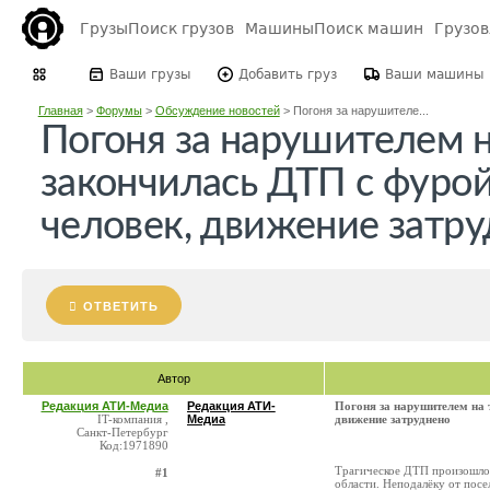
Грузы
Поиск грузов
Машины
Поиск машин
Грузо
Ваши грузы
Добавить груз
Ваши машины
Главная
>
Форумы
>
Обсуждение новостей
>
Погоня за нарушителе...
Погоня за нарушителем н
закончилась ДТП с фурой
человек, движение затр
ОТВЕТИТЬ
Автор
Редакция АТИ-Медиа
Редакция АТИ-
Погоня за нарушителем на 
IT-компания ,
Медиа
движение затруднено
Санкт-Петербург
Код:1971890
Трагическое ДТП произошло 
#1
области. Неподалёку от пос