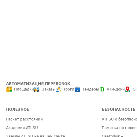
АВТОМАТИЗАЦИЯ ПЕРЕВОЗОК
Площадки
Заказы
Торги
Тендеры
АТИ-Доки
G
ПОЛЕЗНОЕ
БЕЗОПАСНОСТЬ
Расчет расстояний
ATI.SU о безопасн
Академия ATI.SU
Памятка по прове
Звезды ATI.SU на вашем сайте
Светофор+