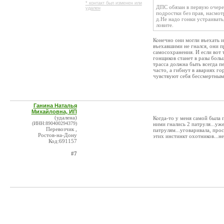
* контакт был изменен или
ДПС обязан в первую очер
удален
подростки без прав, насмотр
д.Не надо гонки устраивать,
ловите.
Конечно они могли въехать и
въехавшими не гнался, они п
самосохранения. И если вот
гонщиков станет в разы боль
трасса должна быть всегда п
часто, а гибнут в авариях г
чувствуют себя бессмертным
Ганина Наталья
Михайловна, ИП
(удалена)
Когда-то у меня самой была 
(ИНН:890400294379)
ними гнались 2 патруля...уж
Перевозчик ,
патрулям...уговаривала, про
Ростов-на-Дону
этих инстинкт охотников...не
Код:691157
#7