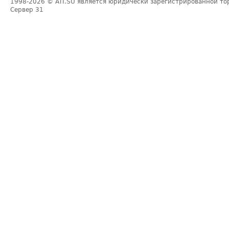
1998-2026
© ATI.SU является юридически зарегистрированной то
Сервер
31