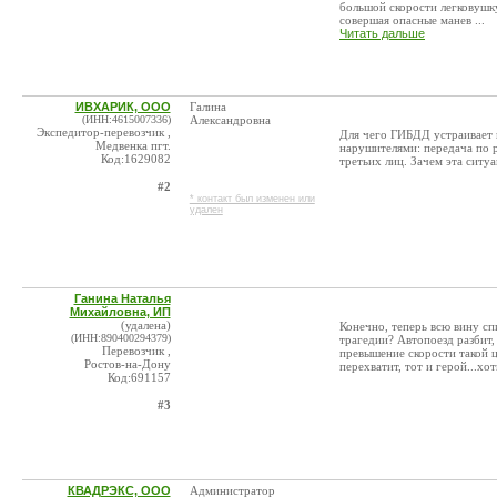
большой скорости легковушку
совершая опасные манев ...
Читать дальше
ИВХАРИК, ООО
Галина
(ИНН:4615007336)
Александровна
Экспедитор-перевозчик ,
Для чего ГИБДД устраивает г
Медвенка пгт.
нарушителями: передача по 
Код:1629082
третьих лиц. Зачем эта ситу
#2
* контакт был изменен или
удален
Ганина Наталья
Михайловна, ИП
(удалена)
Конечно, теперь всю вину сп
(ИНН:890400294379)
трагедии? Автопоезд разбит, 
Перевозчик ,
превышение скорости такой ц
Ростов-на-Дону
перехватит, тот и герой...хот
Код:691157
#3
КВАДРЭКС, ООО
Aдминистратор