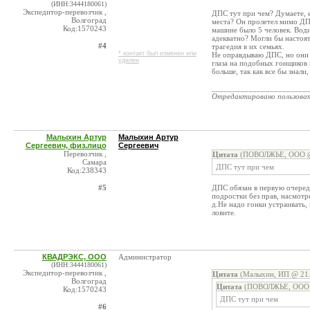
(ИНН:3444180061)
Экспедитор-перевозчик ,
ДПС тут при чем? Думаете, е
Волгоград
места? Он пролетел мимо ДП
Код:1570243
машине было 5 человек. Водит
адекватно? Могли бы настоять
#4
трагедия в их семьях.
* контакт был изменен или
Не оправдываю ДПС, но они 
удален
глаза на подобных гонщиков 
больше, так как все бы знали
_______________________
Отредактировано пользова
Малыхин Артур
Малыхин Артур
Сергеевич, физ.лицо
Сергеевич
Перевозчик ,
Цитата
(ПОВОЛЖЬЕ, ООО @ 
Самара
ДПС тут при чем
Код:238343
#5
ДПС обязан в первую очере
подростки без прав, насмотре
д.Не надо гонки устраивать, 
ловите.
КВАДРЭКС, ООО
Aдминистратор
(ИНН:3444180061)
Экспедитор-перевозчик ,
Цитата
(Малыхин, ИП @ 21.
Волгоград
Цитата
(ПОВОЛЖЬЕ, ООО @
Код:1570243
ДПС тут при чем
#6