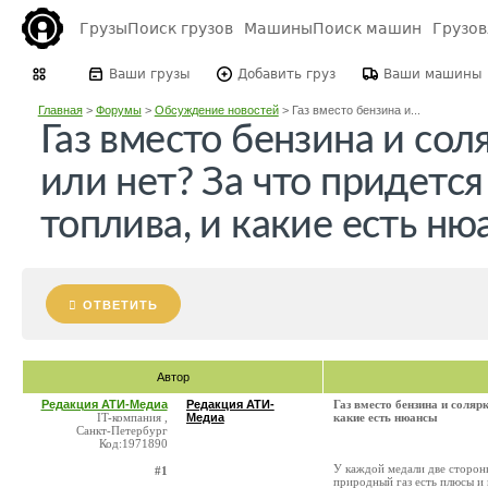
Грузы
Поиск грузов
Машины
Поиск машин
Грузо
Ваши грузы
Добавить груз
Ваши машины
Главная
>
Форумы
>
Обсуждение новостей
>
Газ вместо бензина и...
Газ вместо бензина и сол
или нет? За что придется
топлива, и какие есть ню
ОТВЕТИТЬ
Автор
Редакция АТИ-Медиа
Редакция АТИ-
Газ вместо бензина и соляр
IT-компания ,
Медиа
какие есть нюансы
Санкт-Петербург
Код:1971890
У каждой медали две стороны
#1
природный газ есть плюсы и