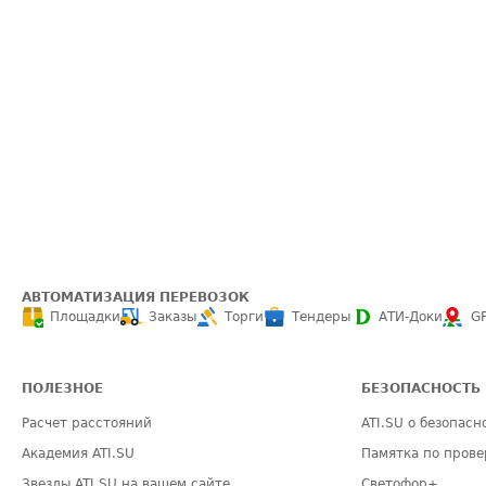
АВТОМАТИЗАЦИЯ ПЕРЕВОЗОК
Площадки
Заказы
Торги
Тендеры
АТИ-Доки
G
ПОЛЕЗНОЕ
БЕЗОПАСНОСТЬ
Расчет расстояний
ATI.SU о безопасн
Академия ATI.SU
Памятка по прове
Звезды ATI.SU на вашем сайте
Светофор+