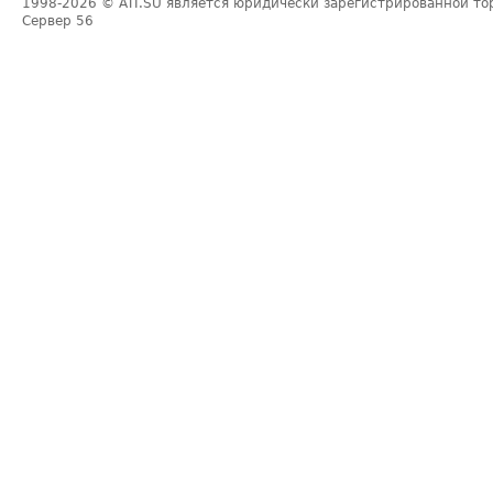
1998-2026
© ATI.SU является юридически зарегистрированной то
Сервер
56