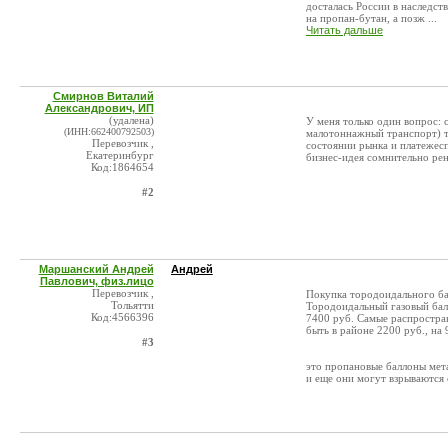
досталась России в наследст
на пропан-бутан, а позж ...
Читать дальше
Смирнов Виталий
Александрович, ИП
(удалена)
У меня только один вопрос: с
(ИНН:662400792503)
малотоннажный транспорт) т
Перевозчик ,
состоянии рынка и платежесп
Екатеринбург
бизнес-идея сомнительно рент
Код:1864654
#2
Маршанский Андрей
Андрей
Павлович, физ.лицо
Перевозчик ,
Покупка тородоидального бал
Тольятти
Тородоидальный газовый балл
Код:4566396
7400 руб. Самые распростра
быть в районе 2200 руб., на 
#3
это пропановые баллоны мета
и еще они могут взрываются 