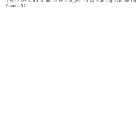
1998-2026
© ATI.SU является юридически зарегистрированной то
Сервер
57