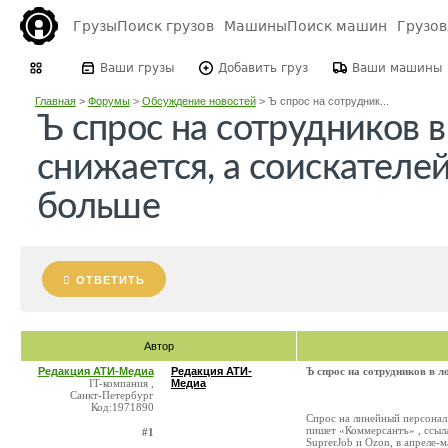
Грузы
Поиск грузов
Машины
Поиск машин
Грузо
Ваши грузы
Добавить груз
Ваши машины
Главная
>
Форумы
>
Обсуждение новостей
>
Ъ спрос на сотрудник...
Ъ спрос на сотрудников в
снижается, а соискателе
больше
ОТВЕТИТЬ
Автор
Редакция АТИ-Медиа
Редакция АТИ-
Ъ спрос на сотрудников в л
IT-компания ,
Медиа
Санкт-Петербург
Код:1971890
Спрос на линейный персонал 
пишет «Коммерсантъ» , ссыл
#1
SuprerJob и Ozon, в апреле-