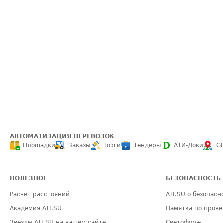
АВТОМАТИЗАЦИЯ ПЕРЕВОЗОК
Площадки
Заказы
Торги
Тендеры
АТИ-Доки
G
ПОЛЕЗНОЕ
БЕЗОПАСНОСТЬ
Расчет расстояний
ATI.SU о безопасн
Академия ATI.SU
Памятка по прове
Звезды ATI.SU на вашем сайте
Светофор+