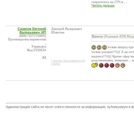
сократилось на 15% в ...
Читать дальше
Сазанов Евгений
Дмитрий Валериевич
Валерьевич, ИП
Шляхтин
(ИНН:732717158843)
Цитата
(Редакция АТИ-Меди
Грузовладелец-перевозчик
,
Ульяновск
только вперед иде
Код:3550634
только реально!!!((( А на от
надпись!!!(((( Кроме сфер и
#2
родственников, знакомых... з
* контакт был изменен или
удален
Администрация сайта не несет ответственности за информацию, публикуемую в ф