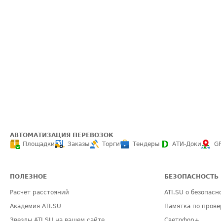
АВТОМАТИЗАЦИЯ ПЕРЕВОЗОК
Площадки
Заказы
Торги
Тендеры
АТИ-Доки
G
ПОЛЕЗНОЕ
БЕЗОПАСНОСТЬ
Расчет расстояний
ATI.SU о безопасн
Академия ATI.SU
Памятка по прове
Звезды ATI.SU на вашем сайте
Светофор+