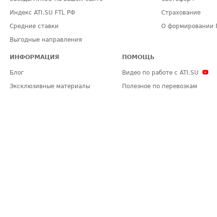
Индекс ATI.SU FTL РФ
Страхование
Средние ставки
О формировании 
Выгодные направления
ИНФОРМАЦИЯ
ПОМОЩЬ
Блог
Видео по работе с ATI.SU
Эксклюзивные материалы
Полезное по перевозкам
Политика конфиденциальности
Часто задаваемые вопросы (FA
Общие положения
Техническая информация
Карта сайта
ЗАДАТЬ ВОПРОС