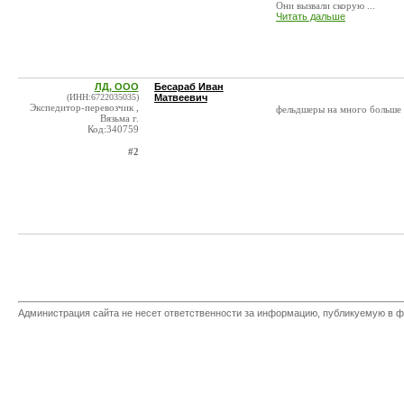
Они вызвали скорую ...
Читать дальше
ЛД, ООО
Бесараб Иван
(ИНН:6722035035)
Матвеевич
Экспедитор-перевозчик ,
фельдшеры на много больше 
Вязьма г.
Код:340759
#2
Администрация сайта не несет ответственности за информацию, публикуемую в ф