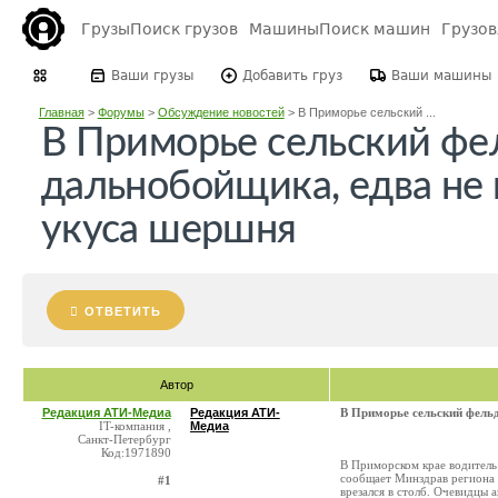
Грузы
Поиск грузов
Машины
Поиск машин
Грузо
Ваши грузы
Добавить груз
Ваши машины
Главная
>
Форумы
>
Обсуждение новостей
>
В Приморье сельский ...
В Приморье сельский фе
дальнобойщика, едва не 
укуса шершня
ОТВЕТИТЬ
Автор
Редакция АТИ-Медиа
Редакция АТИ-
В Приморье сельский фельд
IT-компания ,
Медиа
Санкт-Петербург
Код:1971890
В Приморском крае водитель 
сообщает Минздрав региона .
#1
врезался в столб. Очевидцы 